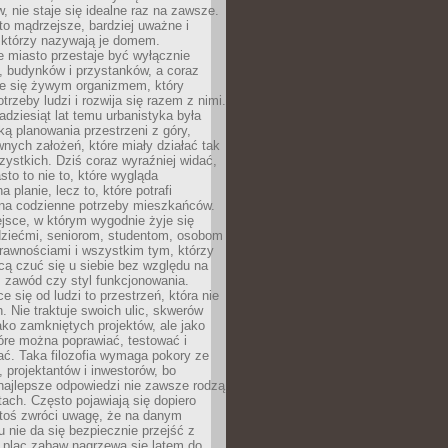
 nie staje się idealne raz na zawsze.
 to mądrzejsze, bardziej uważne i
 którzy nazywają je domem.
 miasto przestaje być wyłącznie
, budynków i przystanków, a coraz
je się żywym organizmem, który
trzeby ludzi i rozwija się razem z nimi.
adziesiąt lat temu urbanistyka była
ką planowania przestrzeni z góry,
nych założeń, które miały działać tak
ystkich. Dziś coraz wyraźniej widać,
sto to nie to, które wygląda
 planie, lecz to, które potrafi
na codzienne potrzeby mieszkańców.
jsce, w którym wygodnie żyje się
dziećmi, seniorom, studentom, osobom
rawnościami i wszystkim tym, którzy
cą czuć się u siebie bez względu na
 zawód czy styl funkcjonowania.
e się od ludzi to przestrzeń, która nie
n. Nie traktuje swoich ulic, skwerów
jako zamkniętych projektów, ale jako
óre można poprawiać, testować i
ć. Taka filozofia wymaga pokory ze
, projektantów i inwestorów, bo
najlepsze odpowiedzi nie zawsze rodzą
tach. Często pojawiają się dopiero
ktoś zwróci uwagę, że na danym
 nie da się bezpiecznie przejść z
 plac zabaw nagrzewa się latem do