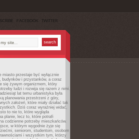
SCRIBE
FACEBOOK
TWITTER
 miasto przestaje być wyłącznie
, budynków i przystanków, a coraz
je się żywym organizmem, który
trzeby ludzi i rozwija się razem z nimi.
adziesiąt lat temu urbanistyka była
ką planowania przestrzeni z góry,
nych założeń, które miały działać tak
ystkich. Dziś coraz wyraźniej widać,
sto to nie to, które wygląda
 planie, lecz to, które potrafi
na codzienne potrzeby mieszkańców.
jsce, w którym wygodnie żyje się
dziećmi, seniorom, studentom, osobom
rawnościami i wszystkim tym, którzy