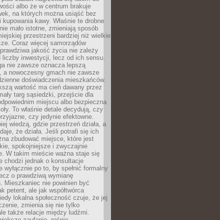
wości albo że w centrum brakuje
wek, na których można usiąść bez
i kupowania kawy. Właśnie te drobne
nie mało istotne, zmieniają sposób
ejskiej przestrzeni bardziej niż wielkie
cze. Coraz więcej samorządów
prawdziwa jakość życia nie zależy
 liczby inwestycji, lecz od ich sensu.
ga nie zawsze oznacza lepszą
, a nowoczesny gmach nie zawsze
dzienne doświadczenia mieszkańców.
szą wartość ma cień dawany przez
mały targ sąsiedzki, przejście dla
odpowiednim miejscu albo bezpieczna
oły. To właśnie detale decydują, czy
przyjazne, czy jedynie efektowne.
iej wiedzą, gdzie przestrzeń działa, a
daje, że działa. Jeśli potrafi się ich
na zbudować miejsce, które jest
zkie, spokojniejsze i zwyczajnie
. W takim mieście ważna staje się
 chodzi jednak o konsultacje
 wyłącznie po to, by spełnić formalny
lecz o prawdziwą wymianę
. Mieszkaniec nie powinien być
ak petent, ale jak współtwórca
iedy lokalna społeczność czuje, że jej
zenie, zmienia się nie tylko
ale także relacje między ludźmi.
większe zaufanie, rośnie