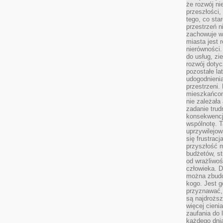
że rozwój n
przeszłości,
tego, co sta
przestrzeń n
zachowuje w
miasta jest 
nierówności.
do usług, zie
rozwój dotyc
pozostałe l
udogodnienia
przestrzeni.
mieszkańcom
nie zależał
zadanie trud
konsekwencji
wspólnotę. T
uprzywilejow
się frustracj
przyszłość m
budżetów, st
od wrażliwo
człowieka. D
można zbudo
kogo. Jest g
przyznawać,
są najdrożs
więcej cieni
zaufania do 
każdego dnia