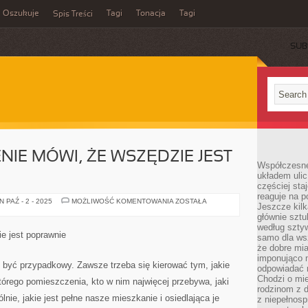
Oszukuje
Tagi
Tonacja
Tagi
Spis Treści
SUB
NIE MÓWI, ŻE WSZĘDZIE JEST
Współczesne
układem ulic
częściej sta
reaguje na po
STARE
 PAŹ - 2 - 2025
MOŻLIWOŚĆ KOMENTOWANIA
ZOSTAŁA
Jeszcze kilk
POWIEDZENIE
MÓWI,
głównie sztu
ŻE
według sztyw
WSZĘDZIE
e jest poprawnie
samo dla wsz
JEST
PORZĄDNIE
że dobre mia
imponująco na
być przypadkowy. Zawsze trzeba się kierować tym, jakie
odpowiadać 
Chodzi o mie
órego pomieszczenia, kto w nim najwięcej przebywa, jaki
rodzinom z 
gólnie, jakie jest pełne nasze mieszkanie i osiedlająca je
z niepełnosp