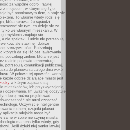
ność za wspólne dobro i łatwiej
ź z miejscem, w którym się żyje.
taje być anonimowym tłem, a staje się
jektem. To właśnie wtedy rodzi się
gia, która sprawia, że sąsiedzi
teresować się tym, co dzieje się za
ie tylko we własnym mieszkaniu. W
ego myślenia znajduje się
 a nie spektakl. Ludzie nie potrzebują
rwerków, ale stabilnej, dobrze
nej rzeczywistości. Potrzebują
o których da się iść bez lawirowania
, potrzebują zieleni, która nie jest
ecz realnie poprawia temperaturę i
, potrzebują komunikacji publicznej,
usza do planowania całego dnia wokół
busu. W połowie tej opowieści warto
 każde dobrze działające miasto jest
wiedzy
w którym zapisane są
ia mieszkańców, ich przyzwyczajenia,
ia i oczekiwania. Im uważniej odczytuje
, tym lepiej można projektować
 Nowoczesność nie musi oznaczać
echnologii. Oczywiście inteligentne
owania ruchem, czujniki jakości
y aplikacje miejskie mogą być
le same w sobie nie czynią miasta
chnologia ma sens tylko wtedy, gdy
kowi. Jeśli dzięki niej senior łatwiej