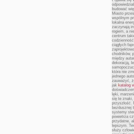
odpowiedzial
budować wię
Miasto przes
wspólnym pro
lokalna ener
zaczynają in
rogiem, a n
centrum taki
codzienność,
ciągłych faje
zaprojektowa
chodników, p
między autami
dekoracją, l
samopoczucie
która nie zm
jednego auto
zauważyć, że
jak
katalog 
doświadczen
lęki, marzen
się te znaki
przyszłość.
bezdusznej t
systemy ster
powietrza cz
przydatne, a
lepszym. Te
służy człowie