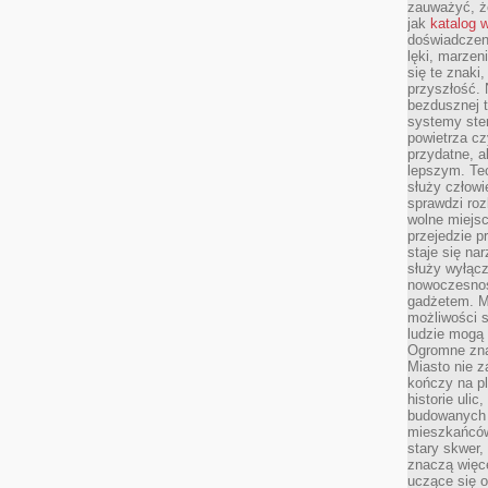
zauważyć, że
jak
katalog 
doświadczen
lęki, marzen
się te znaki
przyszłość.
bezdusznej t
systemy ster
powietrza cz
przydatne, a
lepszym. Te
służy człowie
sprawdzi roz
wolne miejsc
przejedzie p
staje się na
służy wyłącz
nowoczesnoś
gadżetem. M
możliwości s
ludzie mogą 
Ogromne zna
Miasto nie z
kończy na p
historie uli
budowanych p
mieszkańców
stary skwer,
znaczą więc
uczące się o