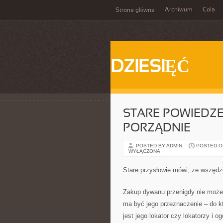
Archiwum
Cola
Strona główna
DZIESIĘĆ
STARE POWIEDZE
PORZĄDNIE
POSTED BY ADMIN
POSTED ON
WYŁĄCZONA
Stare przysłowie mówi, że wszędzi
Zakup dywanu przenigdy nie może 
ma być jego przeznaczenie – do kt
jest jego lokator czy lokatorzy i o