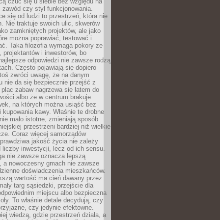
cą czuć się u siebie bez względu na
 zawód czy styl funkcjonowania.
e się od ludzi to przestrzeń, która nie
n. Nie traktuje swoich ulic, skwerów
jako zamkniętych projektów, ale jako
óre można poprawiać, testować i
ć. Taka filozofia wymaga pokory ze
, projektantów i inwestorów, bo
najlepsze odpowiedzi nie zawsze rodzą
tach. Często pojawiają się dopiero
ktoś zwróci uwagę, że na danym
 nie da się bezpiecznie przejść z
 plac zabaw nagrzewa się latem do
wości albo że w centrum brakuje
wek, na których można usiąść bez
i kupowania kawy. Właśnie te drobne
nie mało istotne, zmieniają sposób
ejskiej przestrzeni bardziej niż wielkie
cze. Coraz więcej samorządów
prawdziwa jakość życia nie zależy
 liczby inwestycji, lecz od ich sensu.
ga nie zawsze oznacza lepszą
, a nowoczesny gmach nie zawsze
dzienne doświadczenia mieszkańców.
szą wartość ma cień dawany przez
mały targ sąsiedzki, przejście dla
odpowiednim miejscu albo bezpieczna
oły. To właśnie detale decydują, czy
przyjazne, czy jedynie efektowne.
iej wiedzą, gdzie przestrzeń działa, a