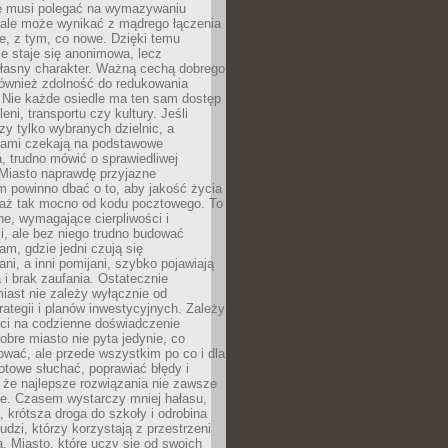
ie musi polegać na wymazywaniu
 ale może wynikać z mądrego łączenia
re, z tym, co nowe. Dzięki temu
ie staje się anonimowa, lecz
łasny charakter. Ważną cechą dobrego
również zdolność do redukowania
 Nie każde osiedle ma ten sam dostęp
leni, transportu czy kultury. Jeśli
zy tylko wybranych dzielnic, a
atami czekają na podstawowe
, trudno mówić o sprawiedliwej
 Miasto naprawdę przyjazne
 powinno dbać o to, aby jakość życia
a aż tak mocno od kodu pocztowego. To
ne, wymagające cierpliwości i
, ale bez niego trudno budować
am, gdzie jedni czują się
ani, a inni pomijani, szybko pojawiają
a i brak zaufania. Ostatecznie
iast nie zależy wyłącznie od
rategii i planów inwestycyjnych. Zależy
ści na codzienne doświadczenie
obre miasto nie pyta jedynie, co
wać, ale przede wszystkim po co i dla
otowe słuchać, poprawiać błędy i
 że najlepsze rozwiązania nie zawsze
ze. Czasem wystarczy mniej hałasu,
a, krótsza droga do szkoły i odrobina
ludzi, którzy korzystają z przestrzeni
. Miasto, które uczy się od swoich