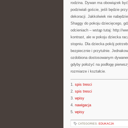
rodzina. Dywan ma obowiązek być 
podziwiali goście, jeśli będzie prz
dekoracji. Jakkolwiek nie nabędzi
Shaggy do pokoju dziecięcego, gdz
odcieniach – wstąp tutaj: http://
kontrast, ale w pokoju dziecka rac
stopniu. Dla dziecka pokój potrze
bezpiecznie i przytulnie. Jednako
ozdobiona dostosowanym dywanem 
gdyby położyć na podłogę pierwszy
rozmiarze i kształcie.
1.
spis tresci
2.
spis tresci
3.
wpisy
4.
nawigacja
5.
wpisy
CATEGORIES:
EDUKACJA