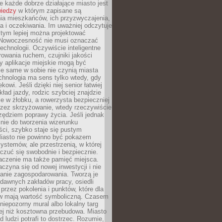
 każde dobrze działające miasto jest
wiedzy
w którym zapisane są
ia mieszkańców, ich przyzwyczajenia,
ia i oczekiwania. Im uważniej odczytuje
, tym lepiej można projektować
 Nowoczesność nie musi oznaczać
echnologii. Oczywiście inteligentne
owania ruchem, czujniki jakości
y aplikacje miejskie mogą być
le same w sobie nie czynią miasta
chnologia ma sens tylko wtedy, gdy
kowi. Jeśli dzięki niej senior łatwiej
kład jazdy, rodzic szybciej znajdzie
e w żłobku, a rowerzysta bezpieczniej
rzez skrzyżowanie, wtedy rzeczywiście
rzędziem poprawy życia. Jeśli jednak
nie do tworzenia wizerunku
ci, szybko staje się pustym
iasto nie powinno być pokazem
ystemów, ale przestrzenią, w której
czuć się swobodnie i bezpiecznie.
czenie ma także pamięć miejsca.
aczyna się od nowej inwestycji i nie
lanie zagospodarowania. Tworzą je
c, dawnych zakładów pracy, osiedli
rzez pokolenia i punktów, które dla
 mają wartość symboliczną. Czasem
 niepozorny mural albo lokalny targ
ej niż kosztowna przebudowa. Miasto
d ludzi potrafi to dostrzec. Rozumie,