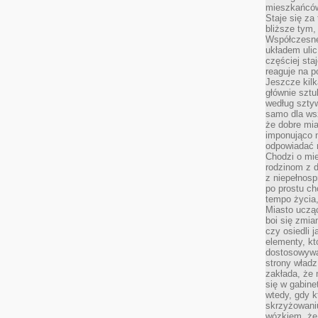
mieszkańców,
Staje się za
bliższe tym,
Współczesne
układem ulic
częściej sta
reaguje na po
Jeszcze kilk
głównie sztu
według sztyw
samo dla wsz
że dobre mia
imponująco na
odpowiadać 
Chodzi o mie
rodzinom z 
z niepełnosp
po prostu ch
tempo życia,
Miasto ucząc
boi się zmia
czy osiedli 
elementy, kt
dostosowywa
strony władz
zakłada, że 
się w gabine
wtedy, gdy 
skrzyżowaniu
wózkiem, że