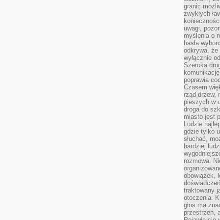
granic możli
zwykłych ła
koniecznośc
uwagi, pozor
myślenia o mi
hasła wybor
odkrywa, że 
wyłącznie od
Szeroka dro
komunikację
poprawia co
Czasem więk
rząd drzew, 
pieszych w 
droga do szk
miasto jest 
Ludzie najlep
gdzie tylko u
słuchać, moż
bardziej lud
wygodniejsze
rozmowa. Nie
organizowane
obowiązek, 
doświadczeń
traktowany j
otoczenia. K
głos ma znac
przestrzeń, 
Pojawia się 