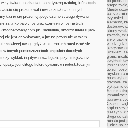
po prostu ch
wizytówką mieszkania i fantastyczną ozdobą, którą będą
tempo życia,
Miasto ucząc
yzwoicie się prezentował i uwidaczniał na tle innych
boi się zmia
emy ładnie się prezentującego czarno-szarego dywanu
czy osiedli 
elementy, kt
ie są tylko barwy róż oraz czerwień w rozmaitych
dostosowywa
www.modnedywany.com.pl/. Naturalnie, stworzy interesujący
strony władz
zakłada, że 
zej nie jest on wskazany, a już na pewno nie w takim
się w gabine
wtedy, gdy 
buje najwięcej uwagi, gdyż w nim maluch musi czuć się
skrzyżowaniu
wo w innych pomieszczeniach: sypialnia dorosłych
wózkiem, że
granic możli
czy wykładziną dywanową będzie przytulniejsza niż
zwykłych ła
 lepszy, jednolitego koloru dywanik o niedostatecznym
koniecznośc
uwagi, pozor
myślenia o mi
hasła wybor
odkrywa, że 
wyłącznie od
Szeroka dro
komunikację
poprawia co
Czasem więk
rząd drzew, 
pieszych w 
droga do szk
miasto jest 
Ludzie najlep