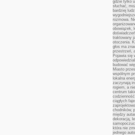
gdzie tylko u
słuchać, moż
bardziej lud
wygodniejsze
rozmowa. Nie
organizowane
obowiązek, 
doświadczeń
traktowany j
otoczenia. K
głos ma znac
przestrzeń, 
Pojawia się 
odpowiedzial
budować wię
Miasto przes
wspólnym pro
lokalna ener
zaczynają in
rogiem, a n
centrum taki
codzienność,
ciągłych faje
zaprojektowa
chodników, p
między autami
dekoracją, l
samopoczucie
która nie zm
jednego auto