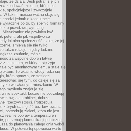
daje, że działa. Jeśli potrafi się ich
na zbudować miejsce, które jest
zkie, spokojniejsze i zwyczajnie
. W takim mieście ważna staje się
 chodzi jednak o konsultacje
 wyłącznie po to, by spełnić formalny
lecz o prawdziwą wymianę
. Mieszkaniec nie powinien być
ak petent, ale jak współtwórca
iedy lokalna społeczność czuje, że jej
zenie, zmienia się nie tylko
ale także relacje między ludźmi.
większe zaufanie, rośnie
ność za wspólne dobro i łatwiej
ź z miejscem, w którym się żyje.
taje być anonimowym tłem, a staje się
jektem. To właśnie wtedy rodzi się
gia, która sprawia, że sąsiedzi
teresować się tym, co dzieje się za
ie tylko we własnym mieszkaniu. W
ego myślenia znajduje się
 a nie spektakl. Ludzie nie potrzebują
rwerków, ale stabilnej, dobrze
nej rzeczywistości. Potrzebują
o których da się iść bez lawirowania
, potrzebują zieleni, która nie jest
ecz realnie poprawia temperaturę i
, potrzebują komunikacji publicznej,
usza do planowania całego dnia wokół
busu. W połowie tej opowieści warto