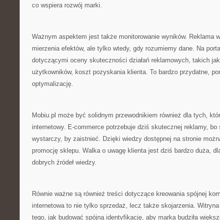
co wspiera rozwój marki.
Ważnym aspektem jest także monitorowanie wyników. Reklama w 
mierzenia efektów, ale tylko wtedy, gdy rozumiemy dane. Na portal
dotyczącymi oceny skuteczności działań reklamowych, takich ja
użytkowników, koszt pozyskania klienta. To bardzo przydatne, po
optymalizację.
Mobiu.pl może być solidnym przewodnikiem również dla tych, kt
internetowy. E-commerce potrzebuje dziś skutecznej reklamy, bo 
wystarczy, by zaistnieć. Dzięki wiedzy dostępnej na stronie możn
promocję sklepu. Walka o uwagę klienta jest dziś bardzo duża, dl
dobrych źródeł wiedzy.
Równie ważne są również treści dotyczące kreowania spójnej kom
internetowa to nie tylko sprzedaż, lecz także skojarzenia. Witr
tego, jak budować spójną identyfikację, aby marka budziła większ