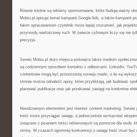
Równie istotne są reklamy sponsorowane, które budują ważny obs
Mobiu.pl opisuje temat kampanii Google Ads, a także kampanii p
takim opracowaniom czytelnik może lepiej zrozumieć, jak projekt
przynosiły wartościowy ruch. W świecie cyfrowym liczy się nie ty
precyzja.
Serwis Mobiu.pl dużo miejsca poświęca także mediom społecznośc
są codziennym sposobem kontaktu z odbiorcami. LinkedIn, YouTu
contentowe mogą być przestrzenią rozwoju marki, o ile są wykor
stronie można odnaleźć opisy, które przybliżają, jak budować spo
planować publikacje oraz jak przekuwać zasięgi na konkretne efek
Nieodzownym elementem jest również content marketing. Serwis 
treść może przyciągać uwagę, a jednocześnie wzmacniać eksperc
związane z pisaniem treści reklamowych są pomocne dla osób, kt
strony. W czasach ogromnej konkurencji o uwagę treść musi być ni