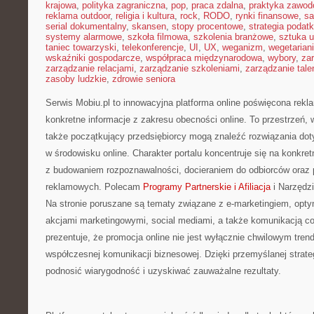
krajowa
,
polityka zagraniczna
,
pop
,
praca zdalna
,
praktyka zawo
reklama outdoor
,
religia i kultura
,
rock
,
RODO
,
rynki finansowe
,
sa
serial dokumentalny
,
skansen
,
stopy procentowe
,
strategia podat
systemy alarmowe
,
szkoła filmowa
,
szkolenia branżowe
,
sztuka u
taniec towarzyski
,
telekonferencje
,
UI
,
UX
,
weganizm
,
wegetarian
wskaźniki gospodarcze
,
współpraca międzynarodowa
,
wybory
,
za
zarządzanie relacjami
,
zarządzanie szkoleniami
,
zarządzanie tale
zasoby ludzkie
,
zdrowie seniora
Serwis Mobiu.pl to innowacyjna platforma online poświęcona rekla
konkretne informacje z zakresu obecności online. To przestrzeń, w
także początkujący przedsiębiorcy mogą znaleźć rozwiązania do
w środowisku online. Charakter portalu koncentruje się na konkr
z budowaniem rozpoznawalności, docieraniem do odbiorców oraz 
reklamowych. Polecam
Programy Partnerskie i Afiliacja
i Narzędzi
Na stronie poruszane są tematy związane z e-marketingiem, opty
akcjami marketingowymi, social mediami, a także komunikacją co
prezentuje, że promocja online nie jest wyłącznie chwilowym tr
współczesnej komunikacji biznesowej. Dzięki przemyślanej strate
podnosić wiarygodność i uzyskiwać zauważalne rezultaty.