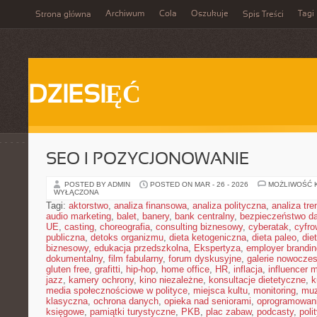
Archiwum
Cola
Oszukuje
Tagi
Strona główna
Spis Treści
DZIESIĘĆ
SEO I POZYCJONOWANIE
POSTED BY ADMIN
POSTED ON MAR - 26 - 2026
MOŻLIWOŚĆ 
WYŁĄCZONA
Tagi:
aktorstwo
,
analiza finansowa
,
analiza polityczna
,
analiza tr
audio marketing
,
balet
,
banery
,
bank centralny
,
bezpieczeństwo d
UE
,
casting
,
choreografia
,
consulting biznesowy
,
cyberatak
,
cyfro
publiczna
,
detoks organizmu
,
dieta ketogeniczna
,
dieta paleo
,
die
biznesowy
,
edukacja przedszkolna
,
Ekspertyza
,
employer brandin
dokumentalny
,
film fabularny
,
forum dyskusyjne
,
galerie nowocze
gluten free
,
grafitti
,
hip-hop
,
home office
,
HR
,
inflacja
,
influencer 
jazz
,
kamery ochrony
,
kino niezależne
,
konsultacje dietetyczne
,
k
media społecznościowe w polityce
,
miejsca kultu
,
monitoring
,
mu
klasyczna
,
ochrona danych
,
opieka nad seniorami
,
oprogramowan
księgowe
,
pamiątki turystyczne
,
PKB
,
plac zabaw
,
podcasty
,
poli