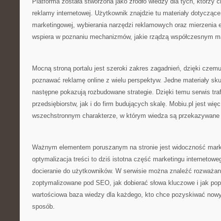
Platforma została stworzona jako źródło wiedzy dla tych, którzy 
reklamy internetowej. Użytkownik znajdzie tu materiały dotyczące
marketingowej, wybierania narzędzi reklamowych oraz mierzenia 
wspiera w poznaniu mechanizmów, jakie rządzą współczesnym ma
Mocną stroną portalu jest szeroki zakres zagadnień, dzięki cze
poznawać reklamę online z wielu perspektyw. Jedne materiały sku
następne pokazują rozbudowane strategie. Dzięki temu serwis tra
przedsiębiorstw, jak i do firm budujących skalę. Mobiu.pl jest wię
wszechstronnym charakterze, w którym wiedza są przekazywane 
Ważnym elementem poruszanym na stronie jest widoczność mark
optymalizacja treści to dziś istotna część marketingu internetowe
docieranie do użytkowników. W serwisie można znaleźć rozważan
zoptymalizowane pod SEO, jak dobierać słowa kluczowe i jak popr
wartościowa baza wiedzy dla każdego, kto chce pozyskiwać nowy
sposób.