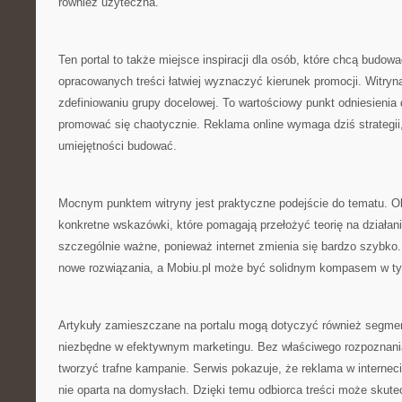
również użyteczna.
Ten portal to także miejsce inspiracji dla osób, które chcą budo
opracowanych treści łatwiej wyznaczyć kierunek promocji. Witryn
zdefiniowaniu grupy docelowej. To wartościowy punkt odniesienia d
promować się chaotycznie. Reklama online wymaga dziś strategii
umiejętności budować.
Mocnym punktem witryny jest praktyczne podejście do tematu. Obo
konkretne wskazówki, które pomagają przełożyć teorię na działanie.
szczególnie ważne, ponieważ internet zmienia się bardzo szybko
nowe rozwiązania, a Mobiu.pl może być solidnym kompasem w tym
Artykuły zamieszczane na portalu mogą dotyczyć również segmenta
niezbędne w efektywnym marketingu. Bez właściwego rozpoznania
tworzyć trafne kampanie. Serwis pokazuje, że reklama w internec
nie oparta na domysłach. Dzięki temu odbiorca treści może skute