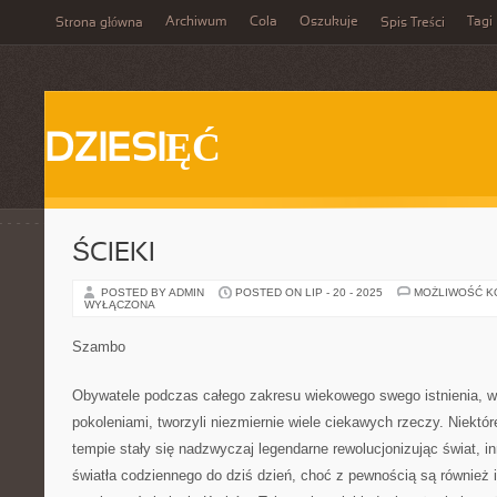
Archiwum
Cola
Oszukuje
Tagi
Strona główna
Spis Treści
DZIESIĘĆ
ŚCIEKI
POSTED BY ADMIN
POSTED ON LIP - 20 - 2025
MOŻLIWOŚĆ 
WYŁĄCZONA
Szambo
Obywatele podczas całego zakresu wiekowego swego istnienia, w
pokoleniami, tworzyli niezmiernie wiele ciekawych rzeczy. Niektó
tempie stały się nadzwyczaj legendarne rewolucjonizując świat, in
światła codziennego do dziś dzień, choć z pewnością są również 