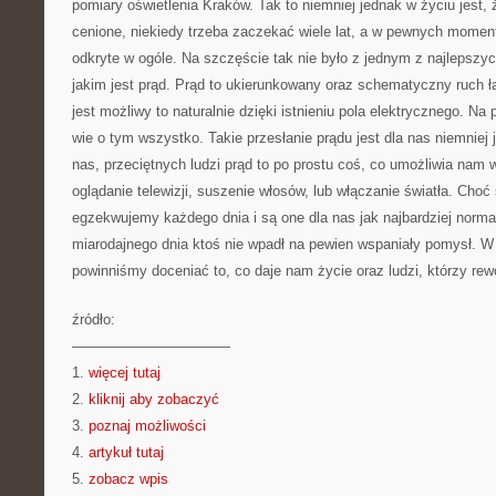
pomiary oświetlenia Kraków. Tak to niemniej jednak w życiu jest, 
cenione, niekiedy trzeba zaczekać wiele lat, a w pewnych moment
odkryte w ogóle. Na szczęście tak nie było z jednym z najlepsz
jakim jest prąd. Prąd to ukierunkowany oraz schematyczny ruch ł
jest możliwy to naturalnie dzięki istnieniu pola elektrycznego. N
wie o tym wszystko. Takie przesłanie prądu jest dla nas niemniej
nas, przeciętnych ludzi prąd to po prostu coś, co umożliwia nam 
oglądanie telewizji, suszenie włosów, lub włączanie światła. Choć
egzekwujemy każdego dnia i są one dla nas jak najbardziej normal
miarodajnego dnia ktoś nie wpadł na pewien wspaniały pomysł. W
powinniśmy doceniać to, co daje nam życie oraz ludzi, którzy rewo
źródło:
———————————
1.
więcej tutaj
2.
kliknij aby zobaczyć
3.
poznaj możliwości
4.
artykuł tutaj
5.
zobacz wpis