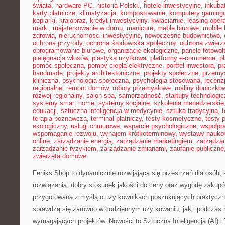
świata
,
hardware PC
,
historia Polski.
,
hotele inwestycyjne
,
inkuba
karty płatnicze
,
klimatyzacja
,
kompostowanie
,
komputery gaming
kopiarki
,
krajobraz
,
kredyt inwestycyjny
,
kwiaciarnie
,
leasing oper
marki
,
majsterkowanie w domu
,
manicure
,
meble biurowe
,
mobile 
zdrowia
,
nieruchomości inwestycyjne
,
nowoczesne budownictwo
,
ochrona przyrody
,
ochrona środowiska społeczna
,
ochrona zwierz
oprogramowanie biurowe
,
organizacje ekologiczne
,
panele fotowol
pielęgnacja włosów
,
plastyka użytkowa
,
platformy e-commerce
,
p
pomoc społeczna
,
pompy ciepła elektryczne
,
portfel inwestora
,
pr
handmade
,
projekty architektoniczne
,
projekty społeczne
,
przemy
kliniczna
,
psychologia społeczna
,
psychologia stosowana
,
recenz
regionalne
,
remont domów
,
roboty przemysłowe
,
rośliny doniczko
rozwój regionalny
,
salon spa
,
samorządność
,
startupy technologi
systemy smart home
,
systemy socjalne
,
szkolenia menedżerskie
edukacji
,
sztuczna inteligencja w medycynie
,
sztuka tradycyjna
,
t
terapia poznawcza
,
terminal płatniczy
,
testy kosmetyczne
,
testy 
ekologiczny
,
usługi chmurowe
,
wsparcie psychologiczne
,
współpr
wspomaganie rozwoju
,
wynajem krótkoterminowy
,
wystawy nauko
online
,
zarządzanie energią
,
zarządzanie marketingiem
,
zarządzan
zarządzanie ryzykiem
,
zarządzanie zmianami
,
zaufanie publiczne
zwierzęta domowe
Feniks Shop to dynamicznie rozwijająca się przestrzeń dla osób,
rozwiązania, dobry stosunek jakości do ceny oraz wygodę zakupów
przygotowana z myślą o użytkownikach poszukujących praktyczn
sprawdzą się zarówno w codziennym użytkowaniu, jak i podczas re
wymagających projektów. Nowości to Sztuczna Inteligencja (AI) i