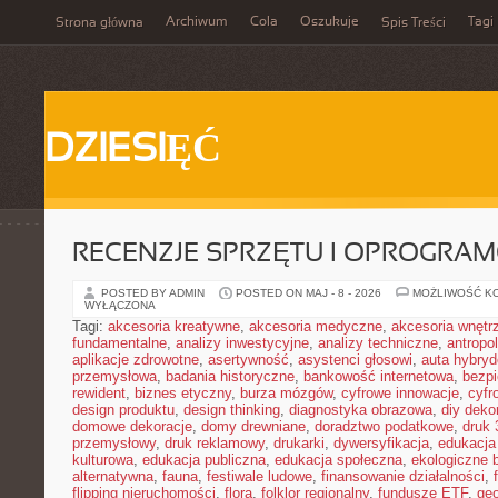
Archiwum
Cola
Oszukuje
Tagi
Strona główna
Spis Treści
DZIESIĘĆ
RECENZJE SPRZĘTU I OPROGRA
POSTED BY ADMIN
POSTED ON MAJ - 8 - 2026
MOŻLIWOŚĆ K
WYŁĄCZONA
Tagi:
akcesoria kreatywne
,
akcesoria medyczne
,
akcesoria wnętr
fundamentalne
,
analizy inwestycyjne
,
analizy techniczne
,
antropo
aplikacje zdrowotne
,
asertywność
,
asystenci głosowi
,
auta hybry
przemysłowa
,
badania historyczne
,
bankowość internetowa
,
bezpi
rewident
,
biznes etyczny
,
burza mózgów
,
cyfrowe innowacje
,
cyfr
design produktu
,
design thinking
,
diagnostyka obrazowa
,
diy deko
domowe dekoracje
,
domy drewniane
,
doradztwo podatkowe
,
druk
przemysłowy
,
druk reklamowy
,
drukarki
,
dywersyfikacja
,
edukacja
kulturowa
,
edukacja publiczna
,
edukacja społeczna
,
ekologiczne 
alternatywna
,
fauna
,
festiwale ludowe
,
finansowanie działalności
,
flipping nieruchomości
,
flora
,
folklor regionalny
,
fundusze ETF
,
geo