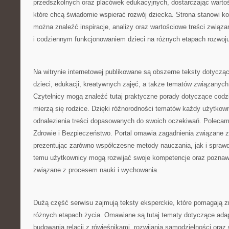
przedszkolnych oraz placówek edukacyjnych, dostarczając wartoś
które chcą świadomie wspierać rozwój dziecka. Strona stanowi k
można znaleźć inspiracje, analizy oraz wartościowe treści zwią
i codziennym funkcjonowaniem dzieci na różnych etapach rozwoju
Na witrynie internetowej publikowane są obszerne teksty dotycz
dzieci, edukacji, kreatywnych zajęć, a także tematów związanych
Czytelnicy mogą znaleźć tutaj praktyczne porady dotyczące cod
mierzą się rodzice. Dzięki różnorodności tematów każdy użytko
odnalezienia treści dopasowanych do swoich oczekiwań. Poleca
Zdrowie i Bezpieczeństwo. Portal omawia zagadnienia związane 
prezentując zarówno współczesne metody nauczania, jak i sprawd
temu użytkownicy mogą rozwijać swoje kompetencje oraz poznaw
związane z procesem nauki i wychowania.
Dużą część serwisu zajmują teksty eksperckie, które pomagają z
różnych etapach życia. Omawiane są tutaj tematy dotyczące ada
budowania relacji z rówieśnikami, rozwijania samodzielności ora