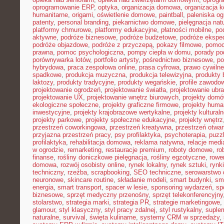
oprogramowanie ERP
,
optyka
,
organizacja domowa
,
organizacja k
humanitarne
,
origami
,
oświetlenie domowe
,
paintball
,
paleniska o
patenty
,
personal branding
,
piekarnictwo domowe
,
pielęgnacja nat
platformy chmurowe
,
platformy edukacyjne
,
płatności mobilne
,
po
aktywne
,
podróże biznesowe
,
podróże budżetowe
,
podróże ekspe
podróże objazdowe
,
podróże z przyczepą
,
pokazy filmowe
,
pomoc
prawna
,
pomoc psychologiczna
,
pompy ciepła w domu
,
porady p
porównywarka lotów
,
portfolio artysty
,
pośrednictwo biznesowe
,
po
hybrydowa
,
praca zespołowa online
,
prasa cyfrowa
,
prawo cywiln
spadkowe
,
produkcja muzyczna
,
produkcja telewizyjna
,
produkty 
laktozy
,
produkty tradycyjne
,
produkty wegańskie
,
profile zawodo
projektowanie ogrodzeń
,
projektowanie światła
,
projektowanie ubr
projektowanie UX
,
projektowanie wnętrz biurowych
,
projekty dom
ekologiczne społeczne
,
projekty graficzne firmowe
,
projekty huma
inwestycyjne
,
projekty krajobrazowe wertykalne
,
projekty kultural
projekty parkowe
,
projekty społeczne edukacyjne
,
projekty wnętrz
przestrzeń coworkingowa
,
przestrzeń kreatywna
,
przestrzeń otwar
przyjazna przestrzeń pracy
,
psy profilaktyka
,
psychoterapia
,
puzz
profilaktyka
,
rehabilitacja domowa
,
reklama natywna
,
relacje medi
w ogrodzie
,
remarketing
,
restauracje premium
,
roboty domowe
,
ro
finanse
,
rośliny doniczkowe pielęgnacja
,
rośliny egzotyczne
,
rowe
domowa
,
rozwój osobisty online
,
rynek lokalny
,
rynek sztuki
,
rynk
techniczny
,
rzeźba
,
scrapbooking
,
SEO techniczne
,
serowarstwo
neuronowe
,
skincare routine
,
składanie modeli
,
smart budynki
,
sma
energia
,
smart transport
,
spacer w lesie
,
sponsoring wydarzeń
,
sp
biznesowe
,
sprzęt medyczny przenośny
,
sprzęt telekonferencyjny
stolarstwo
,
strategia marki
,
strategia PR
,
strategie marketingowe
,
glamour
,
styl klasyczny
,
styl pracy zdalnej
,
styl rustykalny
,
suplem
naturalne
,
survival
,
święta kulinarne
,
systemy CRM w sprzedaży
,