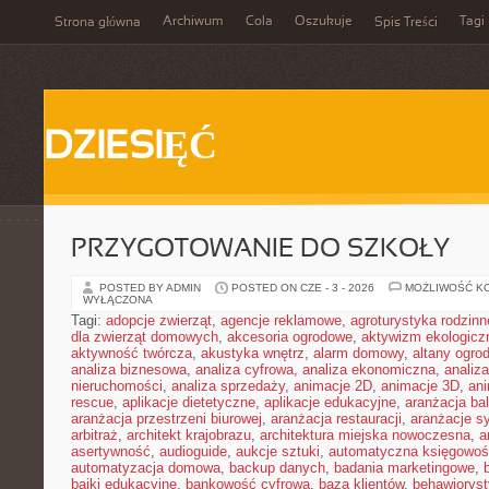
Archiwum
Cola
Oszukuje
Tagi
Strona główna
Spis Treści
DZIESIĘĆ
PRZYGOTOWANIE DO SZKOŁY
POSTED BY ADMIN
POSTED ON CZE - 3 - 2026
MOŻLIWOŚĆ K
WYŁĄCZONA
Tagi:
adopcje zwierząt
,
agencje reklamowe
,
agroturystyka rodzinn
dla zwierząt domowych
,
akcesoria ogrodowe
,
aktywizm ekologicz
aktywność twórcza
,
akustyka wnętrz
,
alarm domowy
,
altany ogro
analiza biznesowa
,
analiza cyfrowa
,
analiza ekonomiczna
,
analiz
nieruchomości
,
analiza sprzedaży
,
animacje 2D
,
animacje 3D
,
an
rescue
,
aplikacje dietetyczne
,
aplikacje edukacyjne
,
aranżacja ba
aranżacja przestrzeni biurowej
,
aranżacja restauracji
,
aranżacje sy
arbitraż
,
architekt krajobrazu
,
architektura miejska nowoczesna
,
a
asertywność
,
audioguide
,
aukcje sztuki
,
automatyczna księgowo
automatyzacja domowa
,
backup danych
,
badania marketingowe
,
bajki edukacyjne
,
bankowość cyfrowa
,
baza klientów
,
behawiorys