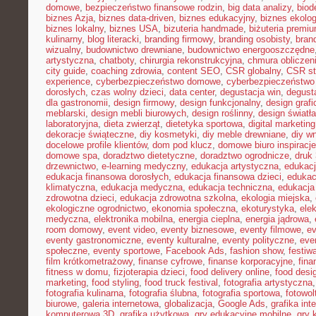
domowe
,
bezpieczeństwo finansowe rodzin
,
big data analizy
,
biod
biznes Azja
,
biznes data-driven
,
biznes edukacyjny
,
biznes ekolo
biznes lokalny
,
biznes USA
,
bizuteria handmade
,
biżuteria premi
kulinarny
,
blog literacki
,
branding firmowy
,
branding osobisty
,
brand
wizualny
,
budownictwo drewniane
,
budownictwo energooszczędne
artystyczna
,
chatboty
,
chirurgia rekonstrukcyjna
,
chmura obliczen
city guide
,
coaching zdrowia
,
content SEO
,
CSR globalny
,
CSR st
experience
,
cyberbezpieczeństwo domowe
,
cyberbezpieczeństwo
dorosłych
,
czas wolny dzieci
,
data center
,
degustacja win
,
degust
dla gastronomii
,
design firmowy
,
design funkcjonalny
,
design grafi
meblarski
,
design mebli biurowych
,
design roślinny
,
design światła
laboratoryjna
,
dieta zwierząt
,
dietetyka sportowa
,
digital marketing
dekoracje świąteczne
,
diy kosmetyki
,
diy meble drewniane
,
diy w
docelowe profile klientów
,
dom pod klucz
,
domowe biuro inspiracje
domowe spa
,
doradztwo dietetyczne
,
doradztwo ogrodnicze
,
druk
drzewnictwo
,
e-learning medyczny
,
edukacja artystyczna
,
edukacj
edukacja finansowa dorosłych
,
edukacja finansowa dzieci
,
edukac
klimatyczna
,
edukacja medyczna
,
edukacja techniczna
,
edukacj
zdrowotna dzieci
,
edukacja zdrowotna szkolna
,
ekologia miejska
,
ekologiczne ogrodnictwo
,
ekonomia społeczna
,
ekoturystyka
,
ele
medyczna
,
elektronika mobilna
,
energia cieplna
,
energia jądrowa
,
room domowy
,
event video
,
eventy biznesowe
,
eventy filmowe
,
ev
eventy gastronomiczne
,
eventy kulturalne
,
eventy polityczne
,
eve
społeczne
,
eventy sportowe
,
Facebook Ads
,
fashion show
,
festiw
film krótkometrażowy
,
finanse cyfrowe
,
finanse korporacyjne
,
fina
fitness w domu
,
fizjoterapia dzieci
,
food delivery online
,
food desi
marketing
,
food styling
,
food truck festival
,
fotografia artystyczna
fotografia kulinarna
,
fotografia ślubna
,
fotografia sportowa
,
fotowol
biurowe
,
galeria internetowa
,
globalizacja
,
Google Ads
,
grafika int
komputerowa 3D
,
grafika użytkowa
,
gry edukacyjne mobilne
,
gry 