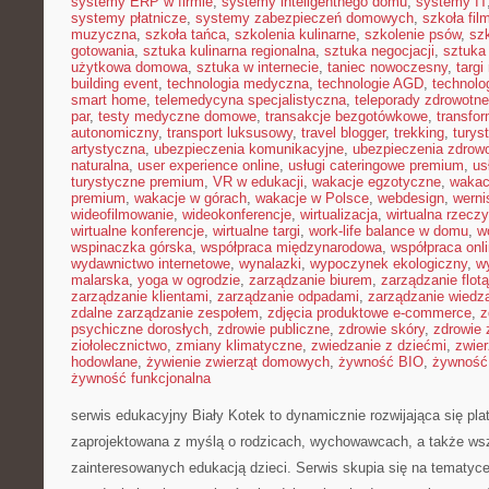
systemy ERP w firmie
,
systemy inteligentnego domu
,
systemy IT
systemy płatnicze
,
systemy zabezpieczeń domowych
,
szkoła fil
muzyczna
,
szkoła tańca
,
szkolenia kulinarne
,
szkolenie psów
,
szk
gotowania
,
sztuka kulinarna regionalna
,
sztuka negocjacji
,
sztuka
użytkowa domowa
,
sztuka w internecie
,
taniec nowoczesny
,
targi
building event
,
technologia medyczna
,
technologie AGD
,
technolo
smart home
,
telemedycyna specjalistyczna
,
teleporady zdrowotne
par
,
testy medyczne domowe
,
transakcje bezgotówkowe
,
transfo
autonomiczny
,
transport luksusowy
,
travel blogger
,
trekking
,
turys
artystyczna
,
ubezpieczenia komunikacyjne
,
ubezpieczenia zdrow
naturalna
,
user experience online
,
usługi cateringowe premium
,
us
turystyczne premium
,
VR w edukacji
,
wakacje egzotyczne
,
wakac
premium
,
wakacje w górach
,
wakacje w Polsce
,
webdesign
,
werni
wideofilmowanie
,
wideokonferencje
,
wirtualizacja
,
wirtualna rzecz
wirtualne konferencje
,
wirtualne targi
,
work-life balance w domu
,
w
wspinaczka górska
,
współpraca międzynarodowa
,
współpraca onl
wydawnictwo internetowe
,
wynalazki
,
wypoczynek ekologiczny
,
w
malarska
,
yoga w ogrodzie
,
zarządzanie biurem
,
zarządzanie flotą
zarządzanie klientami
,
zarządzanie odpadami
,
zarządzanie wiedz
zdalne zarządzanie zespołem
,
zdjęcia produktowe e-commerce
,
z
psychiczne dorosłych
,
zdrowie publiczne
,
zdrowie skóry
,
zdrowie 
ziołolecznictwo
,
zmiany klimatyczne
,
zwiedzanie z dziećmi
,
zwie
hodowlane
,
żywienie zwierząt domowych
,
żywność BIO
,
żywność 
żywność funkcjonalna
serwis edukacyjny Biały Kotek to dynamicznie rozwijająca się plat
zaprojektowana z myślą o rodzicach, wychowawcach, a także ws
zainteresowanych edukacją dzieci. Serwis skupia się na tematyc