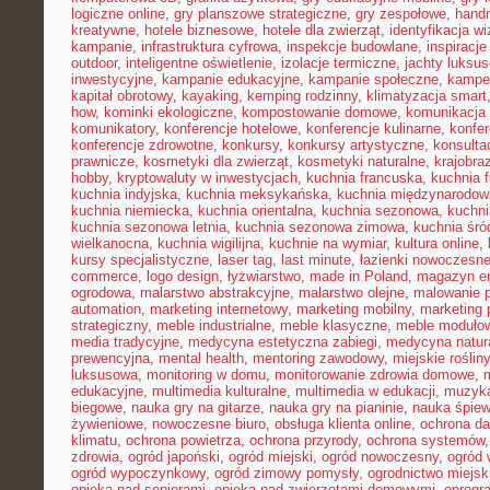
logiczne online
,
gry planszowe strategiczne
,
gry zespołowe
,
hand
kreatywne
,
hotele biznesowe
,
hotele dla zwierząt
,
identyfikacja w
kampanie
,
infrastruktura cyfrowa
,
inspekcje budowlane
,
inspiracje
outdoor
,
inteligentne oświetlenie
,
izolacje termiczne
,
jachty luksu
inwestycyjne
,
kampanie edukacyjne
,
kampanie społeczne
,
kampe
kapitał obrotowy
,
kayaking
,
kemping rodzinny
,
klimatyzacja smart
how
,
kominki ekologiczne
,
kompostowanie domowe
,
komunikacja 
komunikatory
,
konferencje hotelowe
,
konferencje kulinarne
,
konfe
konferencje zdrowotne
,
konkursy
,
konkursy artystyczne
,
konsulta
prawnicze
,
kosmetyki dla zwierząt
,
kosmetyki naturalne
,
krajobra
hobby
,
kryptowaluty w inwestycjach
,
kuchnia francuska
,
kuchnia f
kuchnia indyjska
,
kuchnia meksykańska
,
kuchnia międzynarodow
kuchnia niemiecka
,
kuchnia orientalna
,
kuchnia sezonowa
,
kuchni
kuchnia sezonowa letnia
,
kuchnia sezonowa zimowa
,
kuchnia śr
wielkanocna
,
kuchnia wigilijna
,
kuchnie na wymiar
,
kultura online
,
kursy specjalistyczne
,
laser tag
,
last minute
,
łazienki nowoczesn
commerce
,
logo design
,
łyżwiarstwo
,
made in Poland
,
magazyn en
ogrodowa
,
malarstwo abstrakcyjne
,
malarstwo olejne
,
malowanie 
automation
,
marketing internetowy
,
marketing mobilny
,
marketing 
strategiczny
,
meble industrialne
,
meble klasyczne
,
meble moduło
media tradycyjne
,
medycyna estetyczna zabiegi
,
medycyna natur
prewencyjna
,
mental health
,
mentoring zawodowy
,
miejskie rośliny
luksusowa
,
monitoring w domu
,
monitorowanie zdrowia domowe
,
edukacyjne
,
multimedia kulturalne
,
multimedia w edukacji
,
muzyka
biegowe
,
nauka gry na gitarze
,
nauka gry na pianinie
,
nauka śpie
żywieniowe
,
nowoczesne biuro
,
obsługa klienta online
,
ochrona d
klimatu
,
ochrona powietrza
,
ochrona przyrody
,
ochrona systemów
zdrowia
,
ogród japoński
,
ogród miejski
,
ogród nowoczesny
,
ogród 
ogród wypoczynkowy
,
ogród zimowy pomysły
,
ogrodnictwo miejsk
opieka nad seniorami
,
opieka nad zwierzętami domowymi
,
oprogr