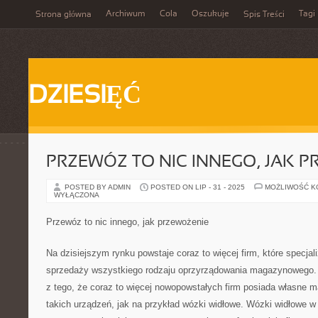
Archiwum
Cola
Oszukuje
Tagi
Strona główna
Spis Treści
DZIESIĘĆ
PRZEWÓZ TO NIC INNEGO, JAK 
POSTED BY ADMIN
POSTED ON LIP - 31 - 2025
MOŻLIWOŚĆ 
WYŁĄCZONA
Przewóz to nic innego, jak przewożenie
Na dzisiejszym rynku powstaje coraz to więcej firm, które specjali
sprzedaży wszystkiego rodzaju oprzyrządowania magazynowego.
z tego, że coraz to więcej nowopowstałych firm posiada własne 
takich urządzeń, jak na przykład wózki widłowe. Wózki widłowe w