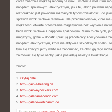
coraz znacznie większą renomą na rynku. w ofercie wielu firm mo
napędem spalinowym, elektrycznym, jak i te, jakich paliwem nap
różnorakość jest powodem rozmaitych typów działalności, do jak
sprawdź wózki widłowe terenowe. Dla przedsiębiorstwa, które ma
większości otwarte przestrzenie magazynowe bez wątpienia najw
będą wózki widłowe z napędem spalinowym. Mimo to dla tych, jac
magazyny, gdzie w dodatku pracują pracobiorcy zdecydowanie za
napędem elektrycznym, które nie aktywują szkodliwych spalin. Jed
tym się zdecydujemy warto nie zapominać, że obsługą tego rodza
zajmować się tylko osoby, jakie posiadają należyte kwalifikacje.
źródło:
———————————
1.
czytaj dalej
2.
http://gain-a-hearing.de
3.
http://gaitwaycockers.com
4.
http://galeriamacondo.com
5.
http://galerie-wehlhamm.de
CATEGORIES:
INSPIRACJE ŚLUBNE