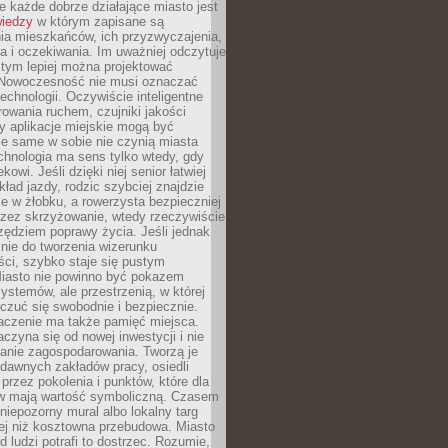
 każde dobrze działające miasto jest
wiedzy
w którym zapisane są
ia mieszkańców, ich przyzwyczajenia,
ia i oczekiwania. Im uważniej odczytuje
, tym lepiej można projektować
 Nowoczesność nie musi oznaczać
echnologii. Oczywiście inteligentne
owania ruchem, czujniki jakości
y aplikacje miejskie mogą być
le same w sobie nie czynią miasta
chnologia ma sens tylko wtedy, gdy
kowi. Jeśli dzięki niej senior łatwiej
kład jazdy, rodzic szybciej znajdzie
e w żłobku, a rowerzysta bezpieczniej
rzez skrzyżowanie, wtedy rzeczywiście
rzędziem poprawy życia. Jeśli jednak
nie do tworzenia wizerunku
ci, szybko staje się pustym
iasto nie powinno być pokazem
ystemów, ale przestrzenią, w której
czuć się swobodnie i bezpiecznie.
czenie ma także pamięć miejsca.
aczyna się od nowej inwestycji i nie
lanie zagospodarowania. Tworzą je
c, dawnych zakładów pracy, osiedli
rzez pokolenia i punktów, które dla
 mają wartość symboliczną. Czasem
 niepozorny mural albo lokalny targ
ej niż kosztowna przebudowa. Miasto
d ludzi potrafi to dostrzec. Rozumie,