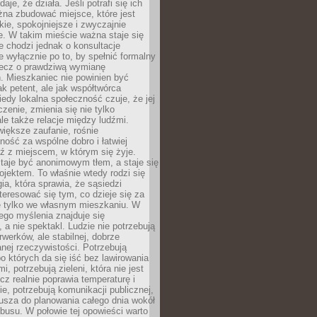
daje, że działa. Jeśli potrafi się ich
na zbudować miejsce, które jest
zkie, spokojniejsze i zwyczajnie
. W takim mieście ważna staje się
 chodzi jednak o konsultacje
 wyłącznie po to, by spełnić formalny
lecz o prawdziwą wymianę
. Mieszkaniec nie powinien być
ak petent, ale jak współtwórca
iedy lokalna społeczność czuje, że jej
zenie, zmienia się nie tylko
ale także relacje między ludźmi.
większe zaufanie, rośnie
ność za wspólne dobro i łatwiej
ź z miejscem, w którym się żyje.
taje być anonimowym tłem, a staje się
jektem. To właśnie wtedy rodzi się
gia, która sprawia, że sąsiedzi
teresować się tym, co dzieje się za
ie tylko we własnym mieszkaniu. W
ego myślenia znajduje się
 a nie spektakl. Ludzie nie potrzebują
rwerków, ale stabilnej, dobrze
nej rzeczywistości. Potrzebują
o których da się iść bez lawirowania
, potrzebują zieleni, która nie jest
ecz realnie poprawia temperaturę i
, potrzebują komunikacji publicznej,
usza do planowania całego dnia wokół
busu. W połowie tej opowieści warto