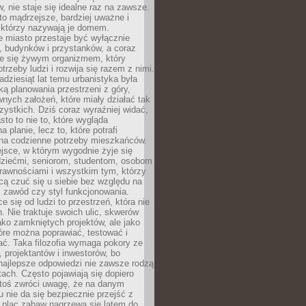
 nie staje się idealne raz na zawsze.
 to mądrzejsze, bardziej uważne i
 którzy nazywają je domem.
 miasto przestaje być wyłącznie
, budynków i przystanków, a coraz
je się żywym organizmem, który
trzeby ludzi i rozwija się razem z nimi.
adziesiąt lat temu urbanistyka była
ką planowania przestrzeni z góry,
nych założeń, które miały działać tak
ystkich. Dziś coraz wyraźniej widać,
sto to nie to, które wygląda
 planie, lecz to, które potrafi
na codzienne potrzeby mieszkańców.
jsce, w którym wygodnie żyje się
dziećmi, seniorom, studentom, osobom
rawnościami i wszystkim tym, którzy
cą czuć się u siebie bez względu na
 zawód czy styl funkcjonowania.
e się od ludzi to przestrzeń, która nie
n. Nie traktuje swoich ulic, skwerów
jako zamkniętych projektów, ale jako
óre można poprawiać, testować i
ć. Taka filozofia wymaga pokory ze
, projektantów i inwestorów, bo
najlepsze odpowiedzi nie zawsze rodzą
tach. Często pojawiają się dopiero
ktoś zwróci uwagę, że na danym
 nie da się bezpiecznie przejść z
 plac zabaw nagrzewa się latem do