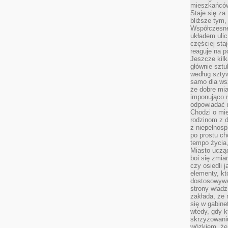
mieszkańców,
Staje się za
bliższe tym,
Współczesne
układem ulic
częściej sta
reaguje na po
Jeszcze kilk
głównie sztu
według sztyw
samo dla wsz
że dobre mia
imponująco na
odpowiadać 
Chodzi o mie
rodzinom z 
z niepełnosp
po prostu ch
tempo życia,
Miasto ucząc
boi się zmia
czy osiedli 
elementy, kt
dostosowywa
strony władz
zakłada, że 
się w gabine
wtedy, gdy 
skrzyżowaniu
wózkiem, że