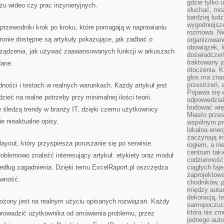
gdzie tylko u
żu wideo czy prac inżynieryjnych.
słuchać, moż
bardziej lud
wygodniejsze
 przewodniki krok po kroku, które pomagają w naprawianiu
rozmowa. Nie
tronie dostępne są artykuły pokazujące, jak zadbać o
organizowane
obowiązek, 
urządzenia, jak używać zaawansowanych funkcji w arkuszach
doświadczeń
traktowany j
dane.
otoczenia. K
głos ma znac
przestrzeń, 
dności i testach w realnych warunkach. Każdy artykuł jest
Pojawia się 
eć na realne potrzeby przy minimalnej ilości teorii.
odpowiedzial
budować wię
e śledzą trendy w branży IT, dzięki czemu użytkownicy
Miasto przes
ie nieaktualne opisy.
wspólnym pro
lokalna ener
zaczynają in
layout, który przyspiesza poruszanie się po serwisie.
rogiem, a n
centrum taki
oblemowo znaleźć interesujący artykuł. etykiety oraz moduł
codzienność,
według zagadnienia. Dzięki temu ExcelRaport.pl oszczędza
ciągłych faje
zaprojektowa
ywność.
chodników, p
między autami
dekoracją, l
łożony jest na realnym użyciu opisanych rozwiązań. Każdy
samopoczucie
która nie zm
 prowadzić użytkownika od omówienia problemu, przez
jednego auto