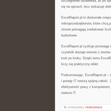
szczegółowe ustawienia, aż po spo
się na opisach, lecz wskazuje dok
ExcelRaport.pl to doskonałe miejs
mikroprzedsiębiorstw, które chcą 
stronie pomagają zredukować liczb
budżetowe.
ExcelRaport.pl zyskuje przewagę
czytelnik dostaje wnioski z testó
krok po kroku. Dzięki temu ExcelR
liczy się praktyczny efekt.
Podsumowując, ExcelRaport.pl – dy
i porady IT tworzą spójną całość.
efektywność pracy z komputerem, 
świecie IT.
CATEGORIES:
PEREGRINOS