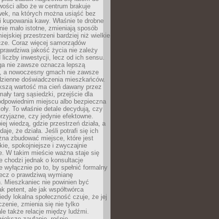
wości albo że w centrum brakuje
wek, na których można usiąść bez
i kupowania kawy. Właśnie te drobne
nie mało istotne, zmieniają sposób
ejskiej przestrzeni bardziej niż wielkie
cze. Coraz więcej samorządów
prawdziwa jakość życia nie zależy
 liczby inwestycji, lecz od ich sensu.
ga nie zawsze oznacza lepszą
, a nowoczesny gmach nie zawsze
dzienne doświadczenia mieszkańców.
szą wartość ma cień dawany przez
mały targ sąsiedzki, przejście dla
odpowiednim miejscu albo bezpieczna
oły. To właśnie detale decydują, czy
przyjazne, czy jedynie efektowne.
iej wiedzą, gdzie przestrzeń działa, a
daje, że działa. Jeśli potrafi się ich
na zbudować miejsce, które jest
zkie, spokojniejsze i zwyczajnie
. W takim mieście ważna staje się
 chodzi jednak o konsultacje
 wyłącznie po to, by spełnić formalny
lecz o prawdziwą wymianę
. Mieszkaniec nie powinien być
ak petent, ale jak współtwórca
iedy lokalna społeczność czuje, że jej
zenie, zmienia się nie tylko
ale także relacje między ludźmi.
większe zaufanie, rośnie