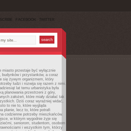
SCRIBE
FACEBOOK
TWITTER
 miasto przestaje być wyłącznie
, budynków i przystanków, a coraz
je się żywym organizmem, który
trzeby ludzi i rozwija się razem z nimi.
adziesiąt lat temu urbanistyka była
ką planowania przestrzeni z góry,
nych założeń, które miały działać tak
ystkich. Dziś coraz wyraźniej widać,
sto to nie to, które wygląda
 planie, lecz to, które potrafi
na codzienne potrzeby mieszkańców.
jsce, w którym wygodnie żyje się
dziećmi, seniorom, studentom, osobom
rawnościami i wszystkim tym, którzy