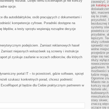
dziewany rezultat. Dzięki temu ExcelRaport.pl nie kończy
zauważyć, że
jak
katalog 
ładne opcje.
doświadczen
lęki, marzen
się te znaki
ce dla autodidaktyków, osób pracujących z dokumentami i
przyszłość.
podnieść kompetencje cyfrowe. Poradniki dostępne na
bezdusznej t
systemy ster
ę błędów, a testy sprzętu wspierają rozsądne decyzje
powietrza cz
przydatne, a
lepszym. Te
służy człowie
 merytorycznym podejściem. Zamiast reklamowych haseł
sprawdzi roz
wolne miejsc
w. Zamiast niejasnych wskazówek są screeny i instrukcje
przejedzie p
staje się na
aport.pl zyskuje zaufanie w oczach odbiorców, dla których
służy wyłącz
nowoczesnoś
gadżetem. M
możliwości s
namiczny portal IT – to przestrzeń, gdzie software, sprzęt
ludzie mogą 
Ogromne zna
 Jeżeli szukasz konkretnych porad, chcesz podnieść
Miasto nie z
ExcelRaport.pl będzie dla Ciebie praktycznym partnerem w
kończy na p
historie uli
budowanych p
mieszkańców
stary skwer,
znaczą więc
uczące się o