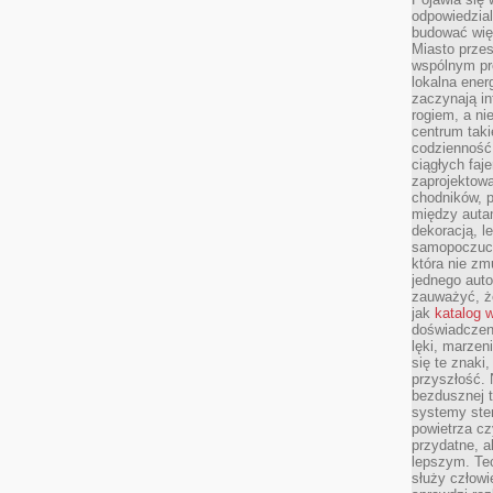
odpowiedzial
budować wię
Miasto przes
wspólnym pro
lokalna ener
zaczynają in
rogiem, a n
centrum taki
codzienność,
ciągłych faje
zaprojektowa
chodników, p
między autami
dekoracją, l
samopoczucie
która nie zm
jednego auto
zauważyć, że
jak
katalog 
doświadczen
lęki, marzen
się te znaki
przyszłość.
bezdusznej t
systemy ster
powietrza cz
przydatne, a
lepszym. Te
służy człowie