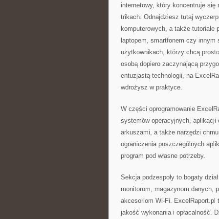
internetowy, który koncentruje się
trikach. Odnajdziesz tutaj wyczer
komputerowych, a także tutoriale
laptopem, smartfonem czy innym s
użytkownikach, którzy chcą prosto
osobą dopiero zaczynającą przygod
entuzjastą technologii, na ExcelRa
wdrożysz w praktyce.
W części oprogramowanie ExcelRap
systemów operacyjnych, aplikacji 
arkuszami, a także narzędzi chmu
ograniczenia poszczególnych apli
program pod własne potrzeby.
Sekcja podzespoły to bogaty dzia
monitorom, magazynom danych, p
akcesoriom Wi-Fi. ExcelRaport.pl t
jakość wykonania i opłacalność. 