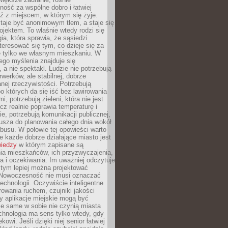
ność za wspólne dobro i łatwiej
ź z miejscem, w którym się żyje.
taje być anonimowym tłem, a staje się
jektem. To właśnie wtedy rodzi się
gia, która sprawia, że sąsiedzi
teresować się tym, co dzieje się za
ie tylko we własnym mieszkaniu. W
ego myślenia znajduje się
 a nie spektakl. Ludzie nie potrzebują
rwerków, ale stabilnej, dobrze
nej rzeczywistości. Potrzebują
o których da się iść bez lawirowania
, potrzebują zieleni, która nie jest
ecz realnie poprawia temperaturę i
, potrzebują komunikacji publicznej,
usza do planowania całego dnia wokół
busu. W połowie tej opowieści warto
 każde dobrze działające miasto jest
wiedzy
w którym zapisane są
ia mieszkańców, ich przyzwyczajenia,
ia i oczekiwania. Im uważniej odczytuje
, tym lepiej można projektować
 Nowoczesność nie musi oznaczać
echnologii. Oczywiście inteligentne
owania ruchem, czujniki jakości
y aplikacje miejskie mogą być
le same w sobie nie czynią miasta
chnologia ma sens tylko wtedy, gdy
kowi. Jeśli dzięki niej senior łatwiej