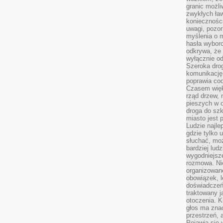
granic możli
zwykłych ła
koniecznośc
uwagi, pozor
myślenia o mi
hasła wybor
odkrywa, że 
wyłącznie od
Szeroka dro
komunikację
poprawia co
Czasem więk
rząd drzew, 
pieszych w 
droga do szk
miasto jest 
Ludzie najlep
gdzie tylko u
słuchać, moż
bardziej lud
wygodniejsze
rozmowa. Nie
organizowane
obowiązek, 
doświadczeń
traktowany j
otoczenia. K
głos ma znac
przestrzeń, 
Pojawia się 