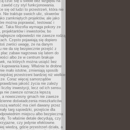
cą czuć się u siebie bez względu na
 zawód czy styl funkcjonowania.
e się od ludzi to przestrzeń, która nie
n. Nie traktuje swoich ulic, skwerów
jako zamkniętych projektów, ale jako
óre można poprawiać, testować i
ć. Taka filozofia wymaga pokory ze
, projektantów i inwestorów, bo
najlepsze odpowiedzi nie zawsze rodzą
tach. Często pojawiają się dopiero
ktoś zwróci uwagę, że na danym
 nie da się bezpiecznie przejść z
 plac zabaw nagrzewa się latem do
wości albo że w centrum brakuje
wek, na których można usiąść bez
i kupowania kawy. Właśnie te drobne
nie mało istotne, zmieniają sposób
ejskiej przestrzeni bardziej niż wielkie
cze. Coraz więcej samorządów
prawdziwa jakość życia nie zależy
 liczby inwestycji, lecz od ich sensu.
ga nie zawsze oznacza lepszą
, a nowoczesny gmach nie zawsze
dzienne doświadczenia mieszkańców.
szą wartość ma cień dawany przez
mały targ sąsiedzki, przejście dla
odpowiednim miejscu albo bezpieczna
oły. To właśnie detale decydują, czy
przyjazne, czy jedynie efektowne.
iej wiedzą, gdzie przestrzeń działa, a