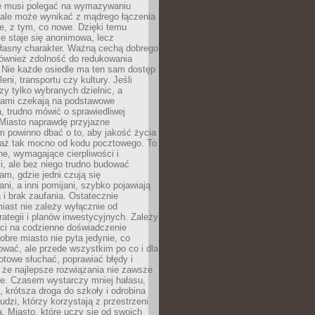
ie musi polegać na wymazywaniu
 ale może wynikać z mądrego łączenia
re, z tym, co nowe. Dzięki temu
ie staje się anonimowa, lecz
łasny charakter. Ważną cechą dobrego
również zdolność do redukowania
 Nie każde osiedle ma ten sam dostęp
leni, transportu czy kultury. Jeśli
zy tylko wybranych dzielnic, a
atami czekają na podstawowe
, trudno mówić o sprawiedliwej
 Miasto naprawdę przyjazne
 powinno dbać o to, aby jakość życia
a aż tak mocno od kodu pocztowego. To
ne, wymagające cierpliwości i
, ale bez niego trudno budować
am, gdzie jedni czują się
ani, a inni pomijani, szybko pojawiają
a i brak zaufania. Ostatecznie
iast nie zależy wyłącznie od
rategii i planów inwestycyjnych. Zależy
ści na codzienne doświadczenie
obre miasto nie pyta jedynie, co
wać, ale przede wszystkim po co i dla
otowe słuchać, poprawiać błędy i
 że najlepsze rozwiązania nie zawsze
ze. Czasem wystarczy mniej hałasu,
a, krótsza droga do szkoły i odrobina
ludzi, którzy korzystają z przestrzeni
. Miasto, które uczy się od swoich