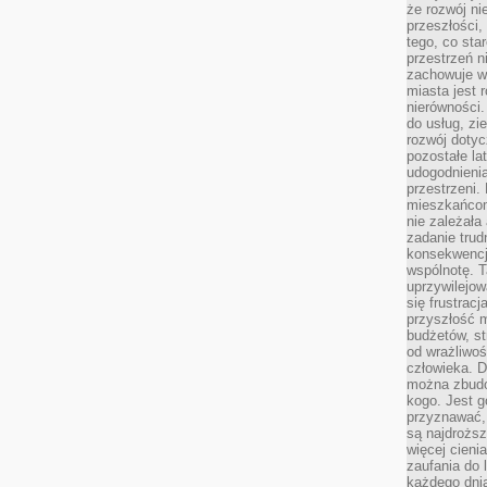
że rozwój n
przeszłości,
tego, co sta
przestrzeń n
zachowuje w
miasta jest 
nierówności.
do usług, zie
rozwój dotyc
pozostałe l
udogodnienia
przestrzeni.
mieszkańcom
nie zależał
zadanie trud
konsekwencji
wspólnotę. T
uprzywilejow
się frustracj
przyszłość m
budżetów, st
od wrażliwo
człowieka. D
można zbudo
kogo. Jest g
przyznawać,
są najdrożs
więcej cieni
zaufania do 
każdego dnia