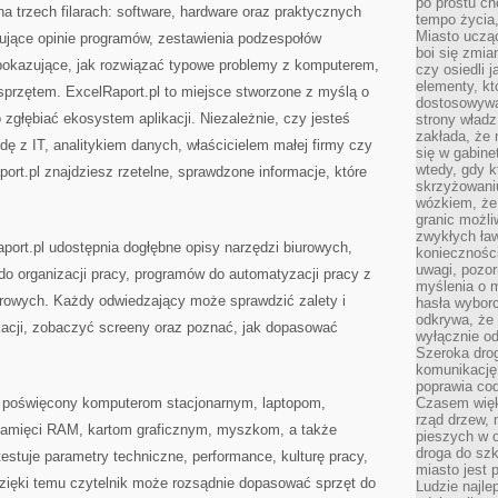
po prostu ch
 na trzech filarach: software, hardware oraz praktycznych
tempo życia,
Miasto ucząc
pujące opinie programów, zestawienia podzespołów
boi się zmia
 pokazujące, jak rozwiązać typowe problemy z komputerem,
czy osiedli 
elementy, kt
przętem. ExcelRaport.pl to miejsce stworzone z myślą o
dostosowywa
 zgłębiać ekosystem aplikacji. Niezależnie, czy jesteś
strony władz
zakłada, że 
ę z IT, analitykiem danych, właścicielem małej firmy czy
się w gabine
wtedy, gdy 
port.pl znajdziesz rzetelne, sprawdzone informacje, które
skrzyżowaniu
wózkiem, że
granic możli
zwykłych ła
ort.pl udostępnia dogłębne opisy narzędzi biurowych,
koniecznośc
uwagi, pozor
do organizacji pracy, programów do automatyzacji pracy z
myślenia o mi
rowych. Każdy odwiedzający może sprawdzić zalety i
hasła wybor
odkrywa, że 
kacji, zobaczyć screeny oraz poznać, jak dopasować
wyłącznie od
Szeroka dro
komunikację
poprawia co
ł poświęcony komputerom stacjonarnym, laptopom,
Czasem więk
rząd drzew, 
amięci RAM, kartom graficznym, myszkom, a także
pieszych w 
droga do szk
estuje parametry techniczne, performance, kulturę pracy,
miasto jest 
Dzięki temu czytelnik może rozsądnie dopasować sprzęt do
Ludzie najlep