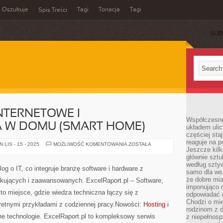
Oszukuje
Tagi
Tonacja
Tagi
Spis Treści
SUB
NTERNETOWE I
Współczesne
 W DOMU (SMART HOME)
układem ulic
częściej sta
reaguje na po
PRZEGLĄDARKI
LIS - 15 - 2025
MOŻLIWOŚĆ KOMENTOWANIA
ZOSTAŁA
Jeszcze kilk
INTERNETOWE
I
głównie sztu
AUTOMATYZACJA
według sztyw
W
log o IT, co integruje branżę software i hardware z
DOMU
samo dla wsz
(SMART
że dobre mia
tkujących i zaawansowanych. ExcelRaport.pl – Software,
HOME)
imponująco na
to miejsce, gdzie wiedza techniczna łączy się z
odpowiadać 
Chodzi o mie
etnymi przykładami z codziennej pracy.Nowości:
Hosting i
rodzinom z 
zne technologie. ExcelRaport.pl to kompleksowy serwis
z niepełnosp