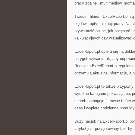
pracy zdalnej, multimediów, monta
Trzecim filarem ExcelRaport.pl są
błędów i optymalizacji pracy. Na s
prywatność online, jak połączyć 
kalkulacyjnych czy wizualizować 
ExcelRaport.pl opiera się na dokła
przygotowywany tak, aby odpowiedzi
Redakcja ExcelRaport.pl regularni
otrzymują aktualne informacje, a n
ExcelRaport.pl to także przyjazny 
wyraźne kategorie pozwalają bezpr
search pomagają filtrować treści 
czas i wspiera codzienną produkt
Duży nacisk na ExcelRaport.pl po
artykuł jest przygotowany tak, by