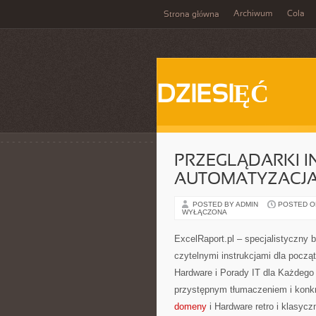
Archiwum
Cola
Strona główna
DZIESIĘĆ
PRZEGLĄDARKI I
AUTOMATYZACJA
POSTED BY ADMIN
POSTED ON 
WYŁĄCZONA
ExcelRaport.pl – specjalistyczny b
czytelnymi instrukcjami dla począ
Hardware i Porady IT dla Każdego 
przystępnym tłumaczeniem i konkr
domeny
i Hardware retro i klasyc