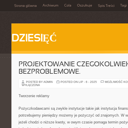
Archiwum
Cola
Oszukuje
Tagi
Strona główna
Spis Treści
DZIESIĘĆ
PROJEKTOWANIE CZEGOKOLWIEK 
BEZPROBLEMOWE.
POSTED BY ADMIN
POSTED ON LIP - 6 - 2025
MOŻLIWOŚĆ K
WYŁĄCZONA
Tworzenie reklamy
Pożyczkodawcami są zwykle instytucje takie jak instytucja finanso
potrzebujemy pieniędzy możemy je pożyczyć od znajomych. W wi
jeżeli chodzi o niższe kwoty, w owym czasie pomaga termin poż