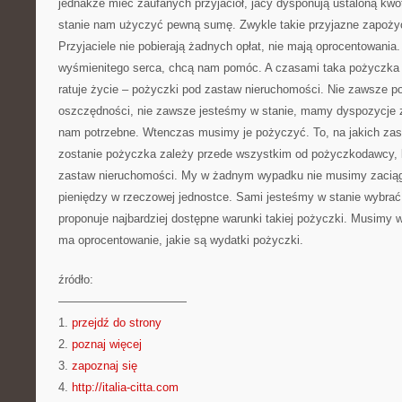
jednakże mieć zaufanych przyjaciół, jacy dysponują ustaloną kwo
stanie nam użyczyć pewną sumę. Zwykle takie przyjazne zapoży
Przyjaciele nie pobierają żadnych opłat, nie mają oprocentowania
wyśmienitego serca, chcą nam pomóc. A czasami taka pożyczka j
ratuje życie – pożyczki pod zastaw nieruchomości. Nie zawsze 
oszczędności, nie zawsze jesteśmy w stanie, mamy dyspozycje z
nam potrzebne. Wtenczas musimy je pożyczyć. To, na jakich za
zostanie pożyczka zależy przede wszystkim od pożyczkodawcy, k
zastaw nieruchomości. My w żadnym wypadku nie musimy zaciąg
pieniędzy w rzeczowej jednostce. Sami jesteśmy w stanie wybrać 
proponuje najbardziej dostępne warunki takiej pożyczki. Musimy w
ma oprocentowanie, jakie są wydatki pożyczki.
źródło:
———————————
1.
przejdź do strony
2.
poznaj więcej
3.
zapoznaj się
4.
http://italia-citta.com