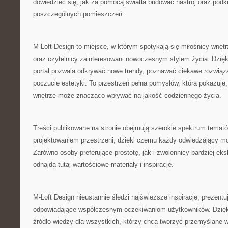
dowiedzieć się, jak za pomocą światła budować nastrój oraz podk
poszczególnych pomieszczeń.
M-Loft Design to miejsce, w którym spotykają się miłośnicy wnętr
oraz czytelnicy zainteresowani nowoczesnym stylem życia. Dzię
portal pozwala odkrywać nowe trendy, poznawać ciekawe rozwiąza
poczucie estetyki. To przestrzeń pełna pomysłów, która pokazuje
wnętrze może znacząco wpływać na jakość codziennego życia.
Treści publikowane na stronie obejmują szerokie spektrum temat
projektowaniem przestrzeni, dzięki czemu każdy odwiedzający mo
Zarówno osoby preferujące prostotę, jak i zwolennicy bardziej ek
odnajdą tutaj wartościowe materiały i inspiracje.
M-Loft Design nieustannie śledzi najświeższe inspiracje, prezentu
odpowiadające współczesnym oczekiwaniom użytkowników. Dzięki
źródło wiedzy dla wszystkich, którzy chcą tworzyć przemyślane 