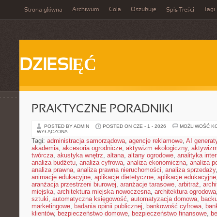
Archiwum
Cola
Oszukuje
Tagi
Strona główna
Spis Treści
DZIESIĘĆ
PRAKTYCZNE PORADNIKI
POSTED BY ADMIN
POSTED ON CZE - 1 - 2026
MOŻLIWOŚĆ K
WYŁĄCZONA
Tagi:
administracja samorządowa
,
agencje reklamowe
,
AI genera
akademia
,
akcesoria ogrodnicze
,
aktywizm ekologiczny
,
aktywizm
twórcza
,
akustyka wnętrz
,
altana
,
altany ogrodowe
,
analityka inte
analiza budżetu
,
analiza cyfrowa
,
analiza ekonomiczna
,
analiza p
analiza prawna
,
analiza prawna nieruchomości
,
analiza sprzedaży
animacje edukacyjne
,
aplikacje dietetyczne
,
aplikacje edukacyjne
aranżacja przestrzeni biurowej
,
aranżacje tarasowe
,
arbitraż
,
archi
miejska
,
architektura miejska nowoczesna
,
architektura ogrodowa
sztuki
,
automatyczna księgowość
,
automatyzacja domowa
,
back
marketingowe
,
badania opinii publicznej
,
bankowość cyfrowa
,
ban
klientów
,
bezpieczeństwo domowe
,
bezpieczeństwo finansowe
,
be