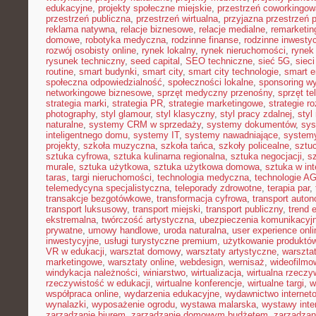
edukacyjne
,
projekty społeczne miejskie
,
przestrzeń coworkingow
przestrzeń publiczna
,
przestrzeń wirtualna
,
przyjazna przestrzeń 
reklama natywna
,
relacje biznesowe
,
relacje medialne
,
remarketin
domowe
,
robotyka medyczna
,
rodzinne finanse
,
rodzinne inwestyc
rozwój osobisty online
,
rynek lokalny
,
rynek nieruchomości
,
rynek
rysunek techniczny
,
seed capital
,
SEO techniczne
,
sieć 5G
,
siec
routine
,
smart budynki
,
smart city
,
smart city technologie
,
smart e
społeczna odpowiedzialność
,
społeczności lokalne
,
sponsoring w
networkingowe biznesowe
,
sprzęt medyczny przenośny
,
sprzęt te
strategia marki
,
strategia PR
,
strategie marketingowe
,
strategie r
photography
,
styl glamour
,
styl klasyczny
,
styl pracy zdalnej
,
styl
naturalne
,
systemy CRM w sprzedaży
,
systemy dokumentów
,
sys
inteligentnego domu
,
systemy IT
,
systemy nawadniające
,
systemy
projekty
,
szkoła muzyczna
,
szkoła tańca
,
szkoły policealne
,
sztuc
sztuka cyfrowa
,
sztuka kulinarna regionalna
,
sztuka negocjacji
,
sz
murale
,
sztuka użytkowa
,
sztuka użytkowa domowa
,
sztuka w int
taras
,
targi nieruchomości
,
technologia medyczna
,
technologie A
telemedycyna specjalistyczna
,
teleporady zdrowotne
,
terapia par
,
transakcje bezgotówkowe
,
transformacja cyfrowa
,
transport auto
transport luksusowy
,
transport miejski
,
transport publiczny
,
trend 
ekstremalna
,
twórczość artystyczna
,
ubezpieczenia komunikacyj
prywatne
,
umowy handlowe
,
uroda naturalna
,
user experience onli
inwestycyjne
,
usługi turystyczne premium
,
użytkowanie produktó
VR w edukacji
,
warsztat domowy
,
warsztaty artystyczne
,
warsztat
marketingowe
,
warsztaty online
,
webdesign
,
wernisaż
,
wideofilmo
windykacja należności
,
winiarstwo
,
wirtualizacja
,
wirtualna rzeczy
rzeczywistość w edukacji
,
wirtualne konferencje
,
wirtualne targi
,
w
współpraca online
,
wydarzenia edukacyjne
,
wydawnictwo internet
wynalazki
,
wyposażenie ogrodu
,
wystawa malarska
,
wystawy inte
zarządzanie biurem
,
zarządzanie domowym budżetem
,
zarządzan