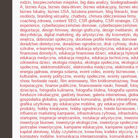
rodzin
,
bezpieczeństwo miejskie
,
big data analizy
,
biodegradowaln
A
,
biznes Azja
,
biznes data-driven
,
biznes edukacyjny
,
biznes eko
biznes lokalny
,
biznes USA
,
biżuteria premium
,
blog literacki
,
bra
osobisty
,
branding wizualny
,
chatboty
,
chmura obliczeniowa firmy
coaching zdrowia
,
content SEO
,
CSR globalny
,
CSR strategie
,
CS
experience
,
cyberbezpieczeństwo domowe
,
cyberbezpieczeństwo
degustacje
,
design firmowy
,
design graficzny
,
design meblarski
,
d
dezynfekcja
,
digital marketing
,
diy artystyczne
,
diy kosmetyki
,
di
wnętrza
,
dobrostan społeczny
,
docelowe profile klientów
,
domowe 
doradztwo dietetyczne
,
doradztwo ogrodnicze
,
druk cyfrowy
,
druka
szkolne
,
e-learning medyczny
,
edukacja artystyczna
,
edukacja ar
finansowa dorosłych
,
edukacja finansowa dzieci
,
edukacja hybry
edukacja medyczna
,
edukacja miejska
,
edukacja techniczna
,
edu
zdrowotna dzieci
,
ekologia miejska
,
ekologia społeczna
,
ekologic
społeczna
,
elektromobilność
,
elektronika medyczna
,
elektronika 
energia jądrowa
,
energia solarna
,
event video
,
eventy biznesowe
,
kulturalne
,
eventy polityczne
,
eventy społeczne
,
eventy sportowe
show
,
festiwale nauki
,
film animowany
,
film krótkometrażowy
,
fin
korporacyjne
,
finanse publiczne
,
finansowanie nauki
,
firewall
,
foto
dziecięca
,
fotografia kulinarna
,
fotografia ślubna
,
fotografia sport
fundusze inkubacyjne
,
gadżety biurowe
,
galeria internetowa
,
globa
gospodarka globalna
,
gospodarka komunalna
,
grafika interaktywn
grafika użytkowa
,
gry edukacyjne mobilne
,
gry edukacyjne offline
produkty
,
hobby kreatywne
,
hobby ogrodnicze
,
hotele biznesowe
,
influencer marketing kampanie
,
infrastruktura cyfrowa
,
infrastrukt
startupów
,
inspiracje wnętrzarskie
,
instalacje artystyczne
,
inwesto
inwestycje biurowe
,
inwestycje ekologiczne
,
inwestycje społeczne
jastrzębie inwestycyjne
,
kampanie edukacyjne
,
kampanie społecz
kapitał obrotowy
,
kluby czytelnicze
,
know-how
,
kodeks etyczny
,
k
komputery mobilne
,
komunikacja interpersonalna
,
komunikatory
,
k