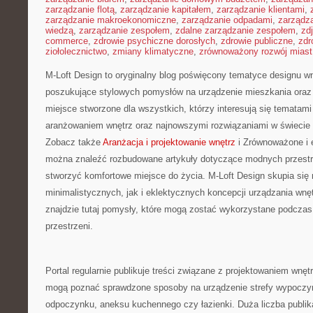
zarządzanie flotą
,
zarządzanie kapitałem
,
zarządzanie klientami
,
zarządzanie makroekonomiczne
,
zarządzanie odpadami
,
zarządz
wiedzą
,
zarządzanie zespołem
,
zdalne zarządzanie zespołem
,
zd
commerce
,
zdrowie psychiczne dorosłych
,
zdrowie publiczne
,
zdr
ziołolecznictwo
,
zmiany klimatyczne
,
zrównoważony rozwój miast
M-Loft Design to oryginalny blog poświęcony tematyce designu wnę
poszukujące stylowych pomysłów na urządzenie mieszkania oraz pr
miejsce stworzone dla wszystkich, którzy interesują się tematam
aranżowaniem wnętrz oraz najnowszymi rozwiązaniami w świecie 
Zobacz także
Aranżacja i projektowanie wnętrz
i Zrównoważone i e
można znaleźć rozbudowane artykuły dotyczące modnych przestr
stworzyć komfortowe miejsce do życia. M-Loft Design skupia się
minimalistycznych, jak i eklektycznych koncepcji urządzania wn
znajdzie tutaj pomysły, które mogą zostać wykorzystane podczas
przestrzeni.
Portal regularnie publikuje treści związane z projektowaniem wnętr
mogą poznać sprawdzone sposoby na urządzenie strefy wypoczy
odpoczynku, aneksu kuchennego czy łazienki. Duża liczba publika