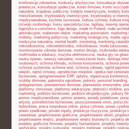
konferencje zdrowotne
,
konkursy artystyczne
,
konsultacje obywat
prawnicze
,
konsultacje społeczne
,
konto firmowe
,
konto oszczęd
naturalne
,
krajobraz publiczny
,
kredyty inwestycyjne
,
kredyty kon
mieszkaniowe
,
kryptowaluty inwestycyjne
,
kryptowaluty w inwest
międzynarodowa
,
kuchnia sezonowa
,
kultura cyfrowa
,
kultura mie
rozwoju osobistego
,
kursy specjalistyczne
,
laptopy
,
leasing opera
logistyka e-commerce
,
logo design
,
made in Poland
,
mała archite
abstrakcyjne
,
malarstwo olejne
,
marketing automation
,
marketing 
mobilny
,
marketing polityczny
,
marketing strategiczny
,
meble ogr
medycyna naturalna
,
mental health
,
mentoring
,
mentoring zawodo
mikroekonomia
,
mikroelektronika
,
mikrofinanse
,
moda luksusowa
monitorowanie zdrowia domowe
,
motion design
,
multimedia eduka
multimedia w edukacji
,
muzyka elektroniczna
,
nauka gry na gitar
nauka śpiewu
,
nawozy naturalne
,
nowoczesne biuro
,
obsługa klien
osobowych
,
ochrona klimatu
,
ochrona konsumenta
,
ochrona powie
ochrona systemów
,
ochrona wód
,
ochrona zdrowia
,
ogród japoński
wiejski
,
ogród zimowy
,
ogrodnictwo miejskie
,
opieka nad senioram
biznesowe
,
oprogramowanie ERP
,
optyka
,
organizacja konferencji
ozdoby domowe
,
paleniska ogrodowe
,
patenty
,
personal branding
pielęgniarstwo
,
piwowarstwo domowe
,
planowanie emerytalne
,
pla
platformy chmurowe
,
platformy edukacyjne
,
płatności mobilne
,
po
marketing
,
podróże biznesowe
,
podróże ekspedycyjne
,
pokazy fi
pomoc międzynarodowa
,
pomoc prawna
,
porady podatkowe
,
pora
artysty
,
pośrednictwo biznesowe
,
pozycjonowanie stron
,
pożyczki
hybrydowa
,
praca zespołowa online
,
prasa cyfrowa
,
prawo cywiln
prawo spadkowe
,
private equity
,
produkcja muzyczna
,
produkcja t
zawodowe
,
projektowanie graficzne
,
projektowanie ubrań
,
projekto
projektowanie wnętrz
,
projektowanie wnętrz biurowych
,
projekty e
projekty graficzne firmowe
,
projekty humanitarne
,
projekty inwest
wertykalne
,
projekty kulturalne
,
projekty meblowe
,
projekty parko