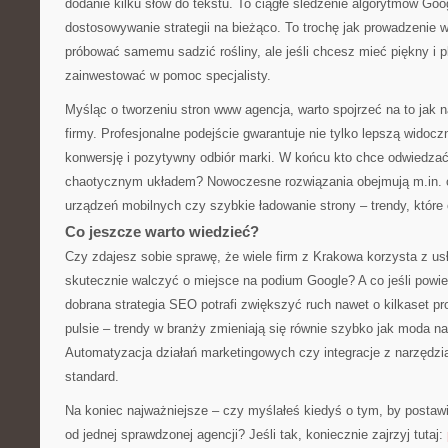
dodanie kilku słów do tekstu. To ciągłe śledzenie algorytmów Goog
dostosowywanie strategii na bieżąco. To trochę jak prowadzenie
próbować samemu sadzić rośliny, ale jeśli chcesz mieć piękny i pl
zainwestować w pomoc specjalisty.
Myśląc o tworzeniu stron www agencja, warto spojrzeć na to jak 
firmy. Profesjonalne podejście gwarantuje nie tylko lepszą widocz
konwersję i pozytywny odbiór marki. W końcu kto chce odwiedzać
chaotycznym układem? Nowoczesne rozwiązania obejmują m.in. 
urządzeń mobilnych czy szybkie ładowanie strony – trendy, któr
Co jeszcze warto wiedzieć?
Czy zdajesz sobie sprawę, że wiele firm z Krakowa korzysta z usł
skutecznie walczyć o miejsce na podium Google? A co jeśli powi
dobrana strategia SEO potrafi zwiększyć ruch nawet o kilkaset p
pulsie – trendy w branży zmieniają się równie szybko jak moda na
Automatyzacja działań marketingowych czy integracje z narzędzia
standard.
Na koniec najważniejsze – czy myślałeś kiedyś o tym, by posta
od jednej sprawdzonej agencji? Jeśli tak, koniecznie zajrzyj tutaj: