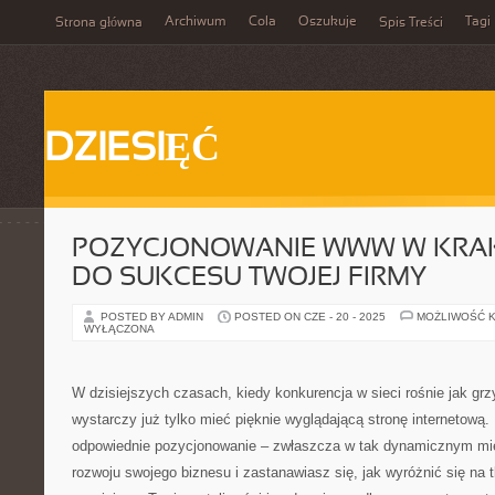
Archiwum
Cola
Oszukuje
Tagi
Strona główna
Spis Treści
DZIESIĘĆ
POZYCJONOWANIE WWW W KRAK
DO SUKCESU TWOJEJ FIRMY
POSTED BY ADMIN
POSTED ON CZE - 20 - 2025
MOŻLIWOŚĆ 
WYŁĄCZONA
W dzisiejszych czasach, kiedy konkurencja w sieci rośnie jak gr
wystarczy już tylko mieć pięknie wyglądającą stronę internetową
odpowiednie pozycjonowanie – zwłaszcza w tak dynamicznym mie
rozwoju swojego biznesu i zastanawiasz się, jak wyróżnić się na 