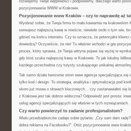
rozwiejemy Twoje wątpliwości i podpowiemy, dlaczego warto posta
pozycjonowanie WWW w Krakowie.
Pozycjonowanie www Kraków – czy to naprawdę aż t
Wyobraź sobie, że Twoja firma to mała kawiarnia na krakowskim
serwujesz najlepszą kawę w mieście, niewiele osób o tym wie, bo 
gdzieś na końcu internetu. Czy to oznacza, że potencjalni klienci 
dowiedzą? Oczywiście, że nie! Tu właśnie wchodzi w grę pozyc
proces, który sprawia, że Twoja witryna pojawi się wyżej w wyni
gdy ktoś szuka najlepszej kawy w Krakowie. To jak lokalny billbo
każdego przechodnia czy turysty szukającego unikalnej atmosfer
Tak samo działa tworzenie stron www agencja specjalizująca się 
tylko kod i design. To strategia, analityka i optymalizacja pod ko
skoro już mowa o słowach kluczowych… czy zastanawiałeś się ki
z Krakowa jest tak dobrze widoczna? Odpowiedź jest prosta: inwe
usług agencji specjalizujących się właśnie w tych rozwiązaniach.
Czy warto powierzyć to zadanie profesjonalistom?
Wielu przedsiębiorców zadaje sobie pytanie: „Czy sam dam radę?”
dobra reklama na Facebooku?”. Otóż pozycjonowanie www kraków t