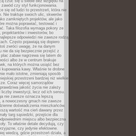
cą czuć się u siebie bez względu na
 zawód czy styl funkcjonowania.
e się od ludzi to przestrzeń, która nie
n. Nie traktuje swoich ulic, skwerów
jako zamkniętych projektów, ale jako
óre można poprawiać, testować i
ć. Taka filozofia wymaga pokory ze
, projektantów i inwestorów, bo
najlepsze odpowiedzi nie zawsze rodzą
tach. Często pojawiają się dopiero
ktoś zwróci uwagę, że na danym
 nie da się bezpiecznie przejść z
 plac zabaw nagrzewa się latem do
wości albo że w centrum brakuje
wek, na których można usiąść bez
i kupowania kawy. Właśnie te drobne
nie mało istotne, zmieniają sposób
ejskiej przestrzeni bardziej niż wielkie
cze. Coraz więcej samorządów
prawdziwa jakość życia nie zależy
 liczby inwestycji, lecz od ich sensu.
ga nie zawsze oznacza lepszą
, a nowoczesny gmach nie zawsze
dzienne doświadczenia mieszkańców.
szą wartość ma cień dawany przez
mały targ sąsiedzki, przejście dla
odpowiednim miejscu albo bezpieczna
oły. To właśnie detale decydują, czy
przyjazne, czy jedynie efektowne.
iej wiedzą, gdzie przestrzeń działa, a