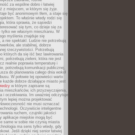
ność za wspólne dobro i łatwiej
ź z miejscem, w którym się żyje.
taje być anonimowym tłem, a staje się
jektem. To właśnie wtedy rodzi się
gia, która sprawia, że sąsiedzi
teresować się tym, co dzieje się za
ie tylko we własnym mieszkaniu. W
ego myślenia znajduje się
 a nie spektakl. Ludzie nie potrzebują
rwerków, ale stabilnej, dobrze
nej rzeczywistości. Potrzebują
o których da się iść bez lawirowania
, potrzebują zieleni, która nie jest
ecz realnie poprawia temperaturę i
, potrzebują komunikacji publicznej,
usza do planowania całego dnia wokół
busu. W połowie tej opowieści warto
 każde dobrze działające miasto jest
wiedzy
w którym zapisane są
ia mieszkańców, ich przyzwyczajenia,
ia i oczekiwania. Im uważniej odczytuje
, tym lepiej można projektować
 Nowoczesność nie musi oznaczać
echnologii. Oczywiście inteligentne
owania ruchem, czujniki jakości
y aplikacje miejskie mogą być
le same w sobie nie czynią miasta
chnologia ma sens tylko wtedy, gdy
kowi. Jeśli dzięki niej senior łatwiej