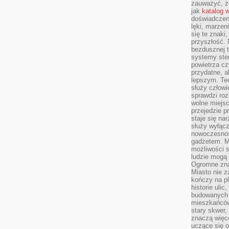
zauważyć, że
jak
katalog 
doświadczen
lęki, marzen
się te znaki
przyszłość.
bezdusznej t
systemy ster
powietrza cz
przydatne, a
lepszym. Te
służy człowie
sprawdzi roz
wolne miejsc
przejedzie p
staje się na
służy wyłącz
nowoczesnoś
gadżetem. M
możliwości s
ludzie mogą 
Ogromne zna
Miasto nie z
kończy na p
historie uli
budowanych p
mieszkańców
stary skwer,
znaczą więc
uczące się o