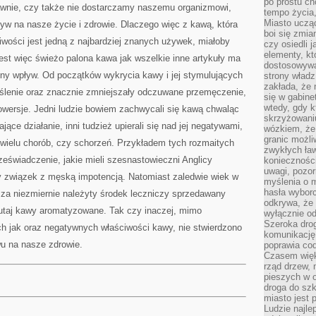
WPŁYWA
po prostu ch
nie, czy także nie dostarczamy naszemu organizmowi,
NA
tempo życia,
FUNKCJONOWANIE
Miasto ucząc
yw na nasze życie i zdrowie. Dlaczego więc z kawą, która
ORGANIZMU.
MAŁO
boi się zmia
KTÓRY
iwości jest jedną z najbardziej znanych używek, miałoby
czy osiedli 
FABRYKANT
elementy, kt
jest więc świeżo palona kawa jak wszelkie inne artykuły ma
dostosowywa
ny wpływ. Od początków wykrycia kawy i jej stymulujących
strony władz
zakłada, że 
yślenie oraz znacznie zmniejszały odczuwane przemęczenie,
się w gabine
wtedy, gdy 
rowersje. Jedni ludzie bowiem zachwycali się kawą chwaląc
skrzyżowaniu
jące działanie, inni tudzież upierali się nad jej negatywami,
wózkiem, że
granic możli
ielu chorób, czy schorzeń. Przykładem tych rozmaitych
zwykłych ła
zeświadczenie, jakie mieli szesnastowieczni Anglicy
koniecznośc
uwagi, pozor
ły związek z męską impotencją. Natomiast zaledwie wiek w
myślenia o mi
hasła wybor
 za niezmiernie należyty środek leczniczy sprzedawany
odkrywa, że 
utaj kawy aromatyzowane. Tak czy inaczej, mimo
wyłącznie od
Szeroka dro
h jak oraz negatywnych właściwości kawy, nie stwierdzono
komunikację
wu na nasze zdrowie.
poprawia co
Czasem więk
rząd drzew, 
pieszych w 
droga do szk
miasto jest 
Ludzie najlep