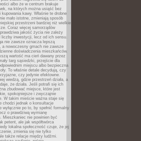
wości albo że w centrum brakuje
wek, na których można usiąść bez
i kupowania kawy. Właśnie te drobne
nie mało istotne, zmieniają sposób
ejskiej przestrzeni bardziej niż wielkie
cze. Coraz więcej samorządów
prawdziwa jakość życia nie zależy
 liczby inwestycji, lecz od ich sensu.
ga nie zawsze oznacza lepszą
, a nowoczesny gmach nie zawsze
dzienne doświadczenia mieszkańców.
szą wartość ma cień dawany przez
mały targ sąsiedzki, przejście dla
odpowiednim miejscu albo bezpieczna
oły. To właśnie detale decydują, czy
przyjazne, czy jedynie efektowne.
iej wiedzą, gdzie przestrzeń działa, a
daje, że działa. Jeśli potrafi się ich
na zbudować miejsce, które jest
zkie, spokojniejsze i zwyczajnie
. W takim mieście ważna staje się
 chodzi jednak o konsultacje
 wyłącznie po to, by spełnić formalny
lecz o prawdziwą wymianę
. Mieszkaniec nie powinien być
ak petent, ale jak współtwórca
iedy lokalna społeczność czuje, że jej
zenie, zmienia się nie tylko
ale także relacje między ludźmi.
większe zaufanie, rośnie