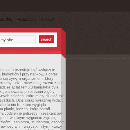
SCRIBE
FACEBOOK
TWITTER
 miasto przestaje być wyłącznie
, budynków i przystanków, a coraz
je się żywym organizmem, który
trzeby ludzi i rozwija się razem z nimi.
adziesiąt lat temu urbanistyka była
ką planowania przestrzeni z góry,
nych założeń, które miały działać tak
ystkich. Dziś coraz wyraźniej widać,
sto to nie to, które wygląda
 planie, lecz to, które potrafi
na codzienne potrzeby mieszkańców.
jsce, w którym wygodnie żyje się
dziećmi, seniorom, studentom, osobom
rawnościami i wszystkim tym, którzy