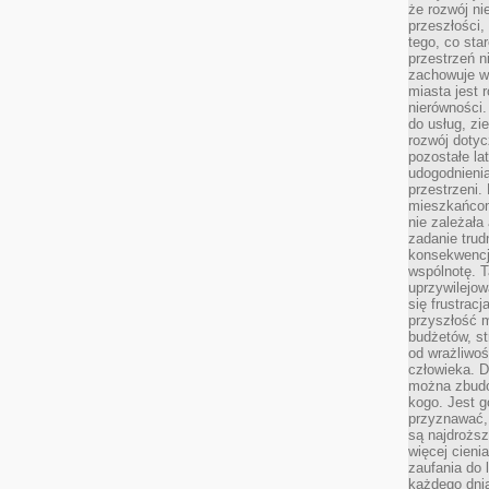
że rozwój n
przeszłości,
tego, co sta
przestrzeń n
zachowuje w
miasta jest 
nierówności.
do usług, zie
rozwój dotyc
pozostałe l
udogodnienia
przestrzeni.
mieszkańcom
nie zależał
zadanie trud
konsekwencji
wspólnotę. T
uprzywilejow
się frustracj
przyszłość m
budżetów, st
od wrażliwo
człowieka. D
można zbudo
kogo. Jest g
przyznawać,
są najdrożs
więcej cieni
zaufania do 
każdego dnia