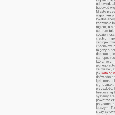
odpowiedzial
budować wię
Miasto przes
wspólnym pro
lokalna ener
zaczynają in
rogiem, a n
centrum taki
codzienność,
ciągłych faje
zaprojektowa
chodników, p
między autami
dekoracją, l
samopoczucie
która nie zm
jednego auto
zauważyć, że
jak
katalog 
doświadczen
lęki, marzen
się te znaki
przyszłość.
bezdusznej t
systemy ster
powietrza cz
przydatne, a
lepszym. Te
służy człowie