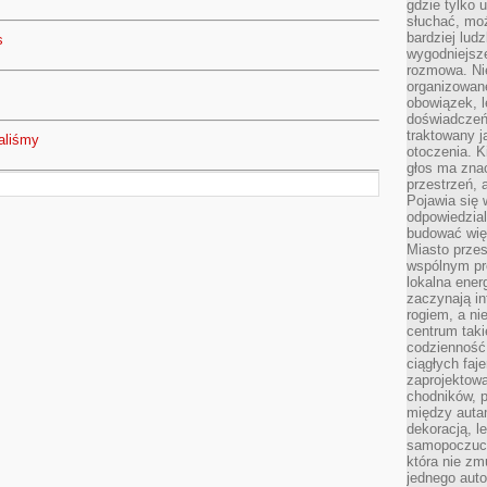
gdzie tylko u
słuchać, moż
bardziej lud
s
wygodniejsze
rozmowa. Nie
organizowane
obowiązek, 
doświadczeń
traktowany j
aliśmy
otoczenia. K
głos ma znac
przestrzeń, 
Pojawia się 
odpowiedzial
budować wię
Miasto przes
wspólnym pro
lokalna ener
zaczynają in
rogiem, a n
centrum taki
codzienność,
ciągłych faje
zaprojektowa
chodników, p
między autami
dekoracją, l
samopoczucie
która nie zm
jednego auto