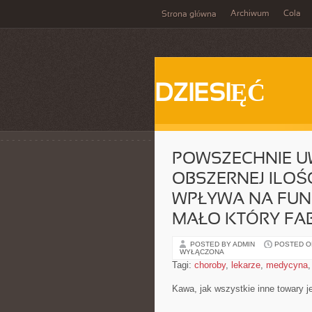
Archiwum
Cola
Strona główna
DZIESIĘĆ
POWSZECHNIE UWA
OBSZERNEJ ILOŚ
WPŁYWA NA FUN
MAŁO KTÓRY FA
POSTED BY ADMIN
POSTED ON 
WYŁĄCZONA
Tagi:
choroby
,
lekarze
,
medycyna
Kawa, jak wszystkie inne towary j