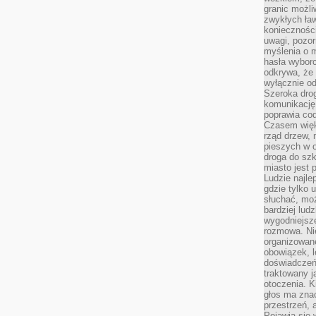
granic możli
zwykłych ła
koniecznośc
uwagi, pozor
myślenia o mi
hasła wybor
odkrywa, że 
wyłącznie od
Szeroka dro
komunikację
poprawia co
Czasem więk
rząd drzew, 
pieszych w 
droga do szk
miasto jest 
Ludzie najlep
gdzie tylko u
słuchać, moż
bardziej lud
wygodniejsze
rozmowa. Nie
organizowane
obowiązek, 
doświadczeń
traktowany j
otoczenia. K
głos ma znac
przestrzeń, 
Pojawia się 