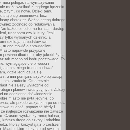
ie musi polegać na wymazywaniu
 ale może wynikać z mądrego łączenia
re, z tym, co nowe. Dzięki temu
ie staje się anonimowa, lecz
łasny charakter. Ważną cechą dobrego
również zdolność do redukowania
 Nie każde osiedle ma ten sam dostęp
leni, transportu czy kultury. Jeśli
zy tylko wybranych dzielnic, a
atami czekają na podstawowe
, trudno mówić o sprawiedliwej
 Miasto naprawdę przyjazne
 powinno dbać o to, aby jakość życia
a aż tak mocno od kodu pocztowego. To
ne, wymagające cierpliwości i
, ale bez niego trudno budować
am, gdzie jedni czują się
ani, a inni pomijani, szybko pojawiają
a i brak zaufania. Ostatecznie
iast nie zależy wyłącznie od
rategii i planów inwestycyjnych. Zależy
ści na codzienne doświadczenie
obre miasto nie pyta jedynie, co
wać, ale przede wszystkim po co i dla
otowe słuchać, poprawiać błędy i
 że najlepsze rozwiązania nie zawsze
ze. Czasem wystarczy mniej hałasu,
a, krótsza droga do szkoły i odrobina
ludzi, którzy korzystają z przestrzeni
. Miasto, które uczy się od swoich