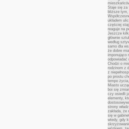
mieszkańców,
Staje się za
bliższe tym,
Współczesne
układem ulic
częściej sta
reaguje na po
Jeszcze kilk
głównie sztu
według sztyw
samo dla wsz
że dobre mia
imponująco na
odpowiadać 
Chodzi o mie
rodzinom z 
z niepełnosp
po prostu ch
tempo życia,
Miasto ucząc
boi się zmia
czy osiedli 
elementy, kt
dostosowywa
strony władz
zakłada, że 
się w gabine
wtedy, gdy 
skrzyżowaniu
wózkiem, że