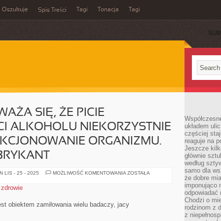
Oszukuje
Tagi
Tonacja
Tagi
Spis Treści
SUB
ŻA SIĘ, ŻE PICIE
Współczesne
CI ALKOHOLU NIEKORZYSTNIE
układem ulic
częściej sta
KCJONOWANIE ORGANIZMU.
reaguje na po
Jeszcze kilk
BRYKANT
głównie sztu
według sztyw
samo dla wsz
POWSZECHNIE
LIS - 25 - 2025
MOŻLIWOŚĆ KOMENTOWANIA
ZOSTAŁA
że dobre mia
UWAŻA
SIĘ,
imponująco na
,
zdrowie
ŻE
odpowiadać 
PICIE
Chodzi o mie
OBSZERNEJ
est obiektem zamiłowania wielu badaczy, jacy
ILOŚCI
rodzinom z 
ALKOHOLU
z niepełnosp
NIEKORZYSTNIE