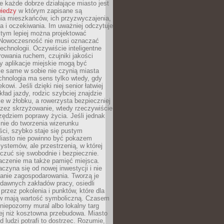
 każde dobrze działające miasto jest
wiedzy
w którym zapisane są
ia mieszkańców, ich przyzwyczajenia,
ia i oczekiwania. Im uważniej odczytuje
, tym lepiej można projektować
 Nowoczesność nie musi oznaczać
echnologii. Oczywiście inteligentne
owania ruchem, czujniki jakości
y aplikacje miejskie mogą być
le same w sobie nie czynią miasta
chnologia ma sens tylko wtedy, gdy
kowi. Jeśli dzięki niej senior łatwiej
kład jazdy, rodzic szybciej znajdzie
e w żłobku, a rowerzysta bezpieczniej
rzez skrzyżowanie, wtedy rzeczywiście
rzędziem poprawy życia. Jeśli jednak
nie do tworzenia wizerunku
ci, szybko staje się pustym
iasto nie powinno być pokazem
ystemów, ale przestrzenią, w której
czuć się swobodnie i bezpiecznie.
czenie ma także pamięć miejsca.
aczyna się od nowej inwestycji i nie
lanie zagospodarowania. Tworzą je
c, dawnych zakładów pracy, osiedli
rzez pokolenia i punktów, które dla
 mają wartość symboliczną. Czasem
 niepozorny mural albo lokalny targ
ej niż kosztowna przebudowa. Miasto
d ludzi potrafi to dostrzec. Rozumie,