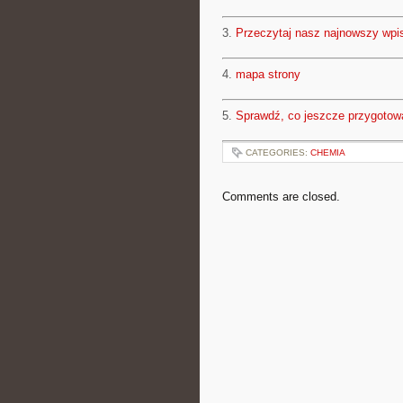
3.
Przeczytaj nasz najnowszy wpi
4.
mapa strony
5.
Sprawdź, co jeszcze przygotow
CATEGORIES:
CHEMIA
Comments are closed.