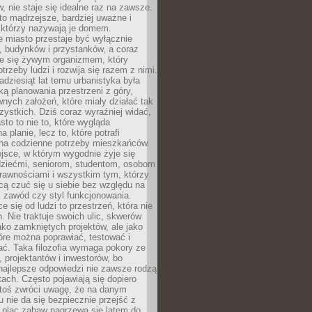
 nie staje się idealne raz na zawsze.
 to mądrzejsze, bardziej uważne i
 którzy nazywają je domem.
 miasto przestaje być wyłącznie
, budynków i przystanków, a coraz
je się żywym organizmem, który
trzeby ludzi i rozwija się razem z nimi.
adziesiąt lat temu urbanistyka była
ką planowania przestrzeni z góry,
nych założeń, które miały działać tak
ystkich. Dziś coraz wyraźniej widać,
sto to nie to, które wygląda
 planie, lecz to, które potrafi
na codzienne potrzeby mieszkańców.
jsce, w którym wygodnie żyje się
dziećmi, seniorom, studentom, osobom
rawnościami i wszystkim tym, którzy
cą czuć się u siebie bez względu na
 zawód czy styl funkcjonowania.
e się od ludzi to przestrzeń, która nie
n. Nie traktuje swoich ulic, skwerów
jako zamkniętych projektów, ale jako
óre można poprawiać, testować i
ć. Taka filozofia wymaga pokory ze
, projektantów i inwestorów, bo
najlepsze odpowiedzi nie zawsze rodzą
tach. Często pojawiają się dopiero
ktoś zwróci uwagę, że na danym
 nie da się bezpiecznie przejść z
 plac zabaw nagrzewa się latem do