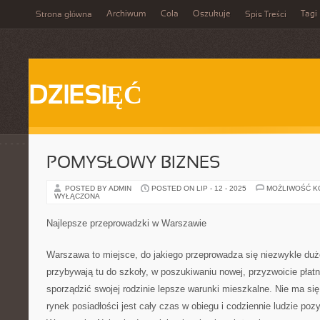
Archiwum
Cola
Oszukuje
Tagi
Strona główna
Spis Treści
DZIESIĘĆ
POMYSŁOWY BIZNES
POSTED BY ADMIN
POSTED ON LIP - 12 - 2025
MOŻLIWOŚĆ 
WYŁĄCZONA
Najlepsze przeprowadzki w Warszawie
Warszawa to miejsce, do jakiego przeprowadza się niezwykle du
przybywają tu do szkoły, w poszukiwaniu nowej, przyzwoicie płatn
sporządzić swojej rodzinie lepsze warunki mieszkalne. Nie ma si
rynek posiadłości jest cały czas w obiegu i codziennie ludzie po