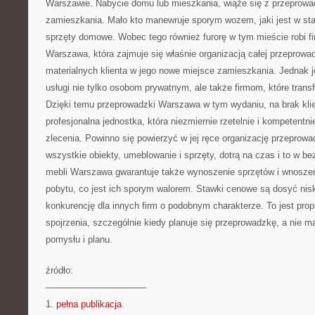
Warszawie. Nabycie domu lub mieszkania, wiąże się z przeprowa
zamieszkania. Mało kto manewruje sporym wozem, jaki jest w st
sprzęty domowe. Wobec tego również furorę w tym mieście robi 
Warszawa, która zajmuje się właśnie organizacją całej przeprowa
materialnych klienta w jego nowe miejsce zamieszkania. Jednak 
usługi nie tylko osobom prywatnym, ale także firmom, które transfe
Dzięki temu przeprowadzki Warszawa w tym wydaniu, na brak klie
profesjonalna jednostka, która niezmiernie rzetelnie i kompetentn
zlecenia. Powinno się powierzyć w jej ręce organizację przeprow
wszystkie obiekty, umeblowanie i sprzęty, dotrą na czas i to w b
mebli Warszawa gwarantuje także wynoszenie sprzętów i wnoszen
pobytu, co jest ich sporym walorem. Stawki cenowe są dosyć nis
konkurencję dla innych firm o podobnym charakterze. To jest pro
spojrzenia, szczególnie kiedy planuje się przeprowadzkę, a nie m
pomysłu i planu.
źródło:
———————————
1.
pełna publikacja