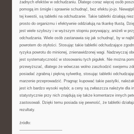
żadnych efektów w odchudzaniu. Dlatego coraz więcej osób posz
pomogą im śmigle i sprawnie schudnąć, bez efektu jo-jo. Niewątpl
tej kwestii, są tabletki na odchudzanie. Takie tabletki działają nie
prosto do organizmu i efektywnie oddziałują na tkankę tłustą. Dz
jest wiele szybszy i w wyższym stopniu porywający, aniżeli w p
odchudzania. Wiele osób zastanawia się jak schudnąć, by w najbl
powrotem do otyłości. Stosując takie tabletki odchudzające zgodni
ryzyka powrotu do minionej, znienawidzonej wagi. Nadzwyczaj ob
jest systematyczność w stosowaniu tych pigułek. Nie można pomij
przewyższać, dlatego że wówczas wolno zaszkodzić swojemu zdr
posiadać zgrabną i piękną sylwetkę, stosując tabletki odchudzaj
marzenie przeprowadzić. Pragnąc kupować takie pastylki, należa
jest ich bardzo wysoki wybór, a ceny są zwłaszcza należyte dla i
statystycznie przy nich znajdują się także komentarze innych pete
zastosowali. Dzięki temu posiada się pewność, że tabletki działaj
rezultaty.
źródło:
———————————