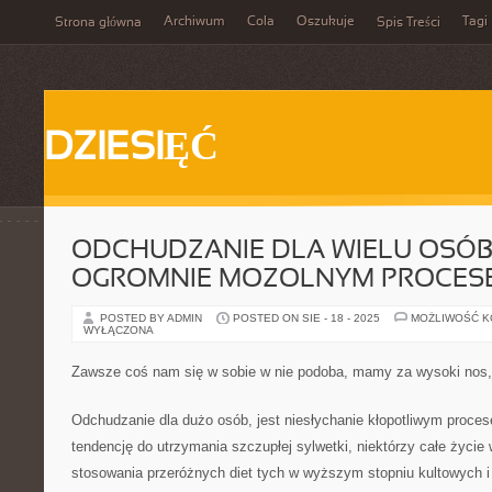
Archiwum
Cola
Oszukuje
Tagi
Strona główna
Spis Treści
DZIESIĘĆ
ODCHUDZANIE DLA WIELU OSÓB,
OGROMNIE MOZOLNYM PROCES
POSTED BY ADMIN
POSTED ON SIE - 18 - 2025
MOŻLIWOŚĆ 
WYŁĄCZONA
Zawsze coś nam się w sobie w nie podoba, mamy za wysoki nos, 
Odchudzanie dla dużo osób, jest niesłychanie kłopotliwym proce
tendencję do utrzymania szczupłej sylwetki, niektórzy całe życ
stosowania przeróżnych diet tych w wyższym stopniu kultowych i 