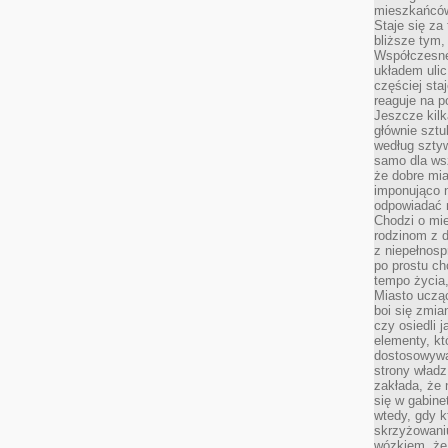
mieszkańców,
Staje się za
bliższe tym,
Współczesne
układem ulic
częściej sta
reaguje na po
Jeszcze kilk
głównie sztu
według sztyw
samo dla wsz
że dobre mia
imponująco na
odpowiadać 
Chodzi o mie
rodzinom z 
z niepełnosp
po prostu ch
tempo życia,
Miasto ucząc
boi się zmia
czy osiedli 
elementy, kt
dostosowywa
strony władz
zakłada, że 
się w gabine
wtedy, gdy 
skrzyżowaniu
wózkiem, że