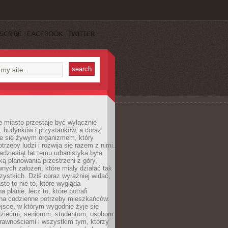
SCRIBE
FACEBOOK
TWITTER
 miasto przestaje być wyłącznie
, budynków i przystanków, a coraz
je się żywym organizmem, który
trzeby ludzi i rozwija się razem z nimi.
adziesiąt lat temu urbanistyka była
ką planowania przestrzeni z góry,
nych założeń, które miały działać tak
ystkich. Dziś coraz wyraźniej widać,
sto to nie to, które wygląda
 planie, lecz to, które potrafi
na codzienne potrzeby mieszkańców.
jsce, w którym wygodnie żyje się
dziećmi, seniorom, studentom, osobom
rawnościami i wszystkim tym, którzy