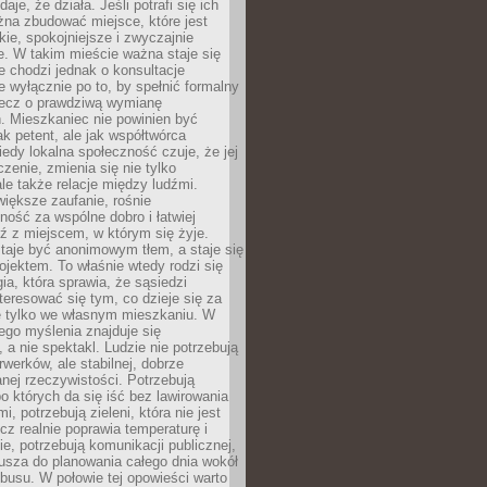
daje, że działa. Jeśli potrafi się ich
na zbudować miejsce, które jest
zkie, spokojniejsze i zwyczajnie
. W takim mieście ważna staje się
 chodzi jednak o konsultacje
 wyłącznie po to, by spełnić formalny
lecz o prawdziwą wymianę
. Mieszkaniec nie powinien być
ak petent, ale jak współtwórca
iedy lokalna społeczność czuje, że jej
zenie, zmienia się nie tylko
ale także relacje między ludźmi.
większe zaufanie, rośnie
ność za wspólne dobro i łatwiej
ź z miejscem, w którym się żyje.
taje być anonimowym tłem, a staje się
jektem. To właśnie wtedy rodzi się
gia, która sprawia, że sąsiedzi
teresować się tym, co dzieje się za
ie tylko we własnym mieszkaniu. W
ego myślenia znajduje się
 a nie spektakl. Ludzie nie potrzebują
rwerków, ale stabilnej, dobrze
nej rzeczywistości. Potrzebują
o których da się iść bez lawirowania
, potrzebują zieleni, która nie jest
ecz realnie poprawia temperaturę i
, potrzebują komunikacji publicznej,
usza do planowania całego dnia wokół
busu. W połowie tej opowieści warto