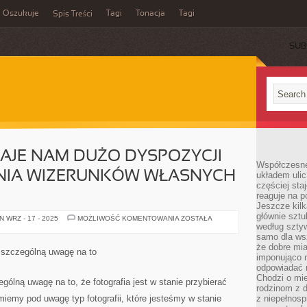
Oszukuje
Tagi
Tonacja
Tagi
Spis Treści
SUB
AJE NAM DUŻO DYSPOZYCJI
Współczesne
ENIA WIZERUNKÓW WŁASNYCH
układem ulic
częściej sta
reaguje na po
Jeszcze kilk
głównie sztu
OBECNY
 WRZ - 17 - 2025
MOŻLIWOŚĆ KOMENTOWANIA
ZOSTAŁA
ŚWIAT
według sztyw
DAJE
samo dla wsz
NAM
że dobre mia
DUŻO
ć szczególną uwagę na to
DYSPOZYCJI
imponująco na
ZMIAN
odpowiadać 
I
Chodzi o mie
TWORZENIA
ólną uwagę na to, że fotografia jest w stanie przybierać
WIZERUNKÓW
rodzinom z 
WŁASNYCH
iemy pod uwagę typ fotografii, które jesteśmy w stanie
z niepełnosp
FIRM