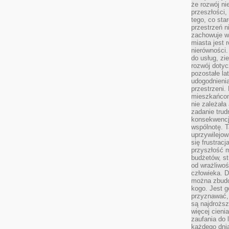
że rozwój n
przeszłości,
tego, co sta
przestrzeń n
zachowuje w
miasta jest 
nierówności.
do usług, zie
rozwój dotyc
pozostałe l
udogodnienia
przestrzeni.
mieszkańcom
nie zależał
zadanie trud
konsekwencji
wspólnotę. T
uprzywilejow
się frustracj
przyszłość m
budżetów, st
od wrażliwo
człowieka. D
można zbudo
kogo. Jest g
przyznawać,
są najdrożs
więcej cieni
zaufania do 
każdego dnia