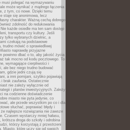
ie musi polegać na wymazywaniu
 ale może wynikać z mądrego łączenia
re, z tym, co nowe. Dzięki temu
ie staje się anonimowa, lecz
łasny charakter. Ważną cechą dobrego
również zdolność do redukowania
 Nie każde osiedle ma ten sam dostęp
leni, transportu czy kultury. Jeśli
zy tylko wybranych dzielnic, a
atami czekają na podstawowe
, trudno mówić o sprawiedliwej
 Miasto naprawdę przyjazne
 powinno dbać o to, aby jakość życia
a aż tak mocno od kodu pocztowego. To
ne, wymagające cierpliwości i
, ale bez niego trudno budować
am, gdzie jedni czują się
ani, a inni pomijani, szybko pojawiają
a i brak zaufania. Ostatecznie
iast nie zależy wyłącznie od
rategii i planów inwestycyjnych. Zależy
ści na codzienne doświadczenie
obre miasto nie pyta jedynie, co
wać, ale przede wszystkim po co i dla
otowe słuchać, poprawiać błędy i
 że najlepsze rozwiązania nie zawsze
ze. Czasem wystarczy mniej hałasu,
a, krótsza droga do szkoły i odrobina
ludzi, którzy korzystają z przestrzeni
. Miasto, które uczy się od swoich