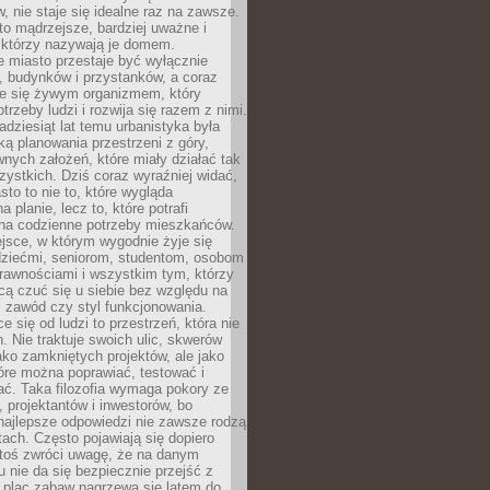
 nie staje się idealne raz na zawsze.
 to mądrzejsze, bardziej uważne i
 którzy nazywają je domem.
 miasto przestaje być wyłącznie
, budynków i przystanków, a coraz
je się żywym organizmem, który
trzeby ludzi i rozwija się razem z nimi.
adziesiąt lat temu urbanistyka była
ką planowania przestrzeni z góry,
nych założeń, które miały działać tak
ystkich. Dziś coraz wyraźniej widać,
sto to nie to, które wygląda
 planie, lecz to, które potrafi
na codzienne potrzeby mieszkańców.
jsce, w którym wygodnie żyje się
dziećmi, seniorom, studentom, osobom
rawnościami i wszystkim tym, którzy
cą czuć się u siebie bez względu na
 zawód czy styl funkcjonowania.
e się od ludzi to przestrzeń, która nie
n. Nie traktuje swoich ulic, skwerów
jako zamkniętych projektów, ale jako
óre można poprawiać, testować i
ć. Taka filozofia wymaga pokory ze
, projektantów i inwestorów, bo
najlepsze odpowiedzi nie zawsze rodzą
tach. Często pojawiają się dopiero
ktoś zwróci uwagę, że na danym
 nie da się bezpiecznie przejść z
 plac zabaw nagrzewa się latem do