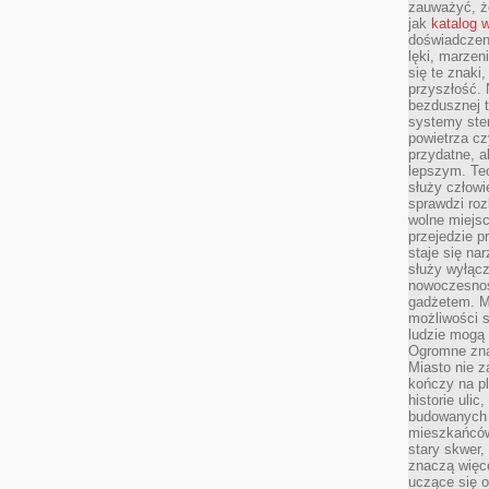
zauważyć, że
jak
katalog 
doświadczen
lęki, marzen
się te znaki
przyszłość.
bezdusznej t
systemy ster
powietrza cz
przydatne, a
lepszym. Te
służy człowie
sprawdzi roz
wolne miejsc
przejedzie p
staje się na
służy wyłącz
nowoczesnoś
gadżetem. M
możliwości s
ludzie mogą 
Ogromne zna
Miasto nie z
kończy na p
historie uli
budowanych p
mieszkańców
stary skwer,
znaczą więc
uczące się o