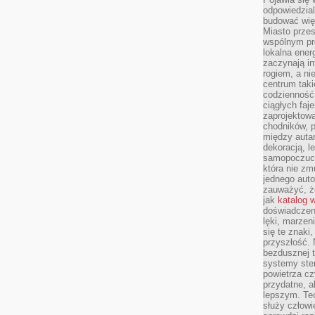
odpowiedzial
budować wię
Miasto przes
wspólnym pro
lokalna ener
zaczynają in
rogiem, a n
centrum taki
codzienność,
ciągłych faje
zaprojektowa
chodników, p
między autami
dekoracją, l
samopoczucie
która nie zm
jednego auto
zauważyć, że
jak
katalog 
doświadczen
lęki, marzen
się te znaki
przyszłość.
bezdusznej t
systemy ster
powietrza cz
przydatne, a
lepszym. Te
służy człowie