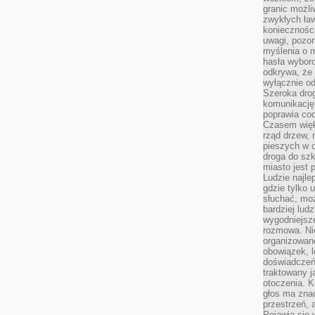
granic możli
zwykłych ła
koniecznośc
uwagi, pozor
myślenia o mi
hasła wybor
odkrywa, że 
wyłącznie od
Szeroka dro
komunikację
poprawia co
Czasem więk
rząd drzew, 
pieszych w 
droga do szk
miasto jest 
Ludzie najlep
gdzie tylko u
słuchać, moż
bardziej lud
wygodniejsze
rozmowa. Nie
organizowane
obowiązek, 
doświadczeń
traktowany j
otoczenia. K
głos ma znac
przestrzeń, 
Pojawia się 