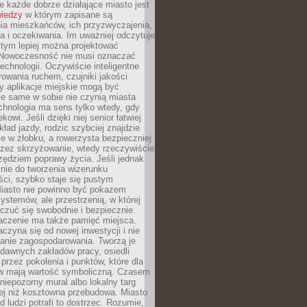
 każde dobrze działające miasto jest
wiedzy
w którym zapisane są
ia mieszkańców, ich przyzwyczajenia,
ia i oczekiwania. Im uważniej odczytuje
, tym lepiej można projektować
 Nowoczesność nie musi oznaczać
echnologii. Oczywiście inteligentne
owania ruchem, czujniki jakości
y aplikacje miejskie mogą być
le same w sobie nie czynią miasta
chnologia ma sens tylko wtedy, gdy
kowi. Jeśli dzięki niej senior łatwiej
kład jazdy, rodzic szybciej znajdzie
e w żłobku, a rowerzysta bezpieczniej
rzez skrzyżowanie, wtedy rzeczywiście
rzędziem poprawy życia. Jeśli jednak
nie do tworzenia wizerunku
ci, szybko staje się pustym
iasto nie powinno być pokazem
ystemów, ale przestrzenią, w której
czuć się swobodnie i bezpiecznie.
czenie ma także pamięć miejsca.
aczyna się od nowej inwestycji i nie
lanie zagospodarowania. Tworzą je
c, dawnych zakładów pracy, osiedli
rzez pokolenia i punktów, które dla
 mają wartość symboliczną. Czasem
 niepozorny mural albo lokalny targ
ej niż kosztowna przebudowa. Miasto
d ludzi potrafi to dostrzec. Rozumie,