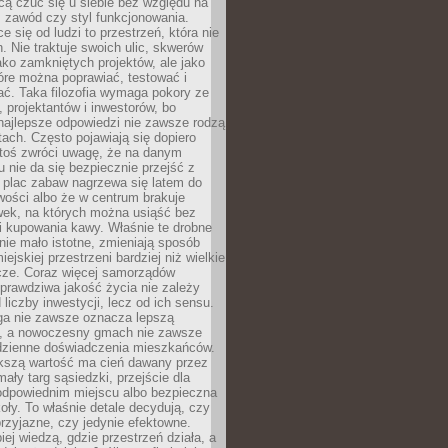
cą czuć się u siebie bez względu na
 zawód czy styl funkcjonowania.
e się od ludzi to przestrzeń, która nie
n. Nie traktuje swoich ulic, skwerów
jako zamkniętych projektów, ale jako
óre można poprawiać, testować i
ć. Taka filozofia wymaga pokory ze
, projektantów i inwestorów, bo
najlepsze odpowiedzi nie zawsze rodzą
tach. Często pojawiają się dopiero
ktoś zwróci uwagę, że na danym
 nie da się bezpiecznie przejść z
 plac zabaw nagrzewa się latem do
wości albo że w centrum brakuje
wek, na których można usiąść bez
i kupowania kawy. Właśnie te drobne
nie mało istotne, zmieniają sposób
ejskiej przestrzeni bardziej niż wielkie
cze. Coraz więcej samorządów
prawdziwa jakość życia nie zależy
 liczby inwestycji, lecz od ich sensu.
ga nie zawsze oznacza lepszą
, a nowoczesny gmach nie zawsze
dzienne doświadczenia mieszkańców.
szą wartość ma cień dawany przez
mały targ sąsiedzki, przejście dla
odpowiednim miejscu albo bezpieczna
oły. To właśnie detale decydują, czy
przyjazne, czy jedynie efektowne.
iej wiedzą, gdzie przestrzeń działa, a