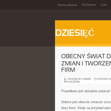
Archiwum
Cola
Strona główna
DZIESIĘĆ
OBECNY ŚWIAT D
ZMIAN I TWORZ
FIRM
POSTED BY ADMIN
POSTED ON
WYŁĄCZONA
Prawidłowo jest aktualnie zwraca
Dobrze jest obecnie zwracać szczeg
dużo form. Kiedy na przykład weźm