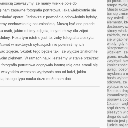
po prostu ch
ewnością zauważymy, że mamy wielkie pole do
tempo życia,
Miasto ucząc
 nam zapewne fotografia portretowa, jaką wielokrotnie się
boi się zmia
osiadać aparat. Jednakże z pewnością odpowiednio byłoby,
czy osiedli 
elementy, kt
jemy cechowało się naturalnością. Muszą być one przede
dostosowywa
 osób, jakim robimy zdjęcia, innymi słowy dla zdjęć
strony władz
zakłada, że 
ślubny. Poza tym istotne jest to, żeby fotografia cieszyła
się w gabine
wtedy, gdy 
 Nawet w niektórych sytuacjach nie powinniśmy ich
skrzyżowaniu
ać zdjęcie. Skutek tego będzie taki, że wyjdzie znakomite
wózkiem, że
granic możli
swoim pięknem. W ramach nauki jesteśmy w stanie przejrzeć
zwykłych ła
h fotografia portretowa odgrywała istotną rolę oraz starali się
koniecznośc
uwagi, pozor
de wszystkim wtenczas wypływała ona od ludzi, jakim
myślenia o mi
hasła wybor
cią takiego typu nauka dużo może nam dać.
odkrywa, że 
wyłącznie od
Szeroka dro
komunikację
poprawia co
Czasem więk
rząd drzew, 
pieszych w 
droga do szk
miasto jest 
Ludzie najlep