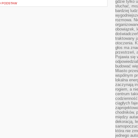
gdzie tylko u
D PODSTAW
słuchać, moż
bardziej lud
wygodniejsze
rozmowa. Nie
organizowane
obowiązek, 
doświadczeń
traktowany j
otoczenia. K
głos ma znac
przestrzeń, 
Pojawia się 
odpowiedzial
budować wię
Miasto przes
wspólnym pro
lokalna ener
zaczynają in
rogiem, a n
centrum taki
codzienność,
ciągłych faje
zaprojektowa
chodników, p
między autami
dekoracją, l
samopoczucie
która nie zm
jednego auto