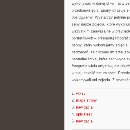
wykonywać w danej chwili, to z p
przedsięwzięcia. Znany okazuje się
posługujemy. Wystarczy jedynie p
żeby nasze zdjęcia, które wykonu
wszystkim zauważalne w przypadku
portretowych – przetestuj fotograf 
osoby, który wykonujemy zdjęcia.
ostrzegać, że chcemy im zrealizow
naturalne fotka, które zachwyca 
fotografie wielu artystów, dla jakic
w niej utrwalić naturalność. Prze
wykonywali oni zdjęcia. Z pewnoś
1.
wpisy
2.
mapa strony
3.
nawigacja
4.
spis tresci
5.
nawigacja