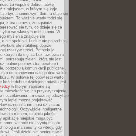
ność za wspólne dobro i łatwiej
ź z miejscem, w którym się żyje.
taje być anonimowym tłem, a staje się
jektem. To właśnie wtedy rodzi się
gia, która sprawia, że sąsiedzi
teresować się tym, co dzieje się za
ie tylko we własnym mieszkaniu. W
ego myślenia znajduje się
 a nie spektakl. Ludzie nie potrzebują
rwerków, ale stabilnej, dobrze
nej rzeczywistości. Potrzebują
o których da się iść bez lawirowania
, potrzebują zieleni, która nie jest
ecz realnie poprawia temperaturę i
, potrzebują komunikacji publicznej,
usza do planowania całego dnia wokół
busu. W połowie tej opowieści warto
 każde dobrze działające miasto jest
wiedzy
w którym zapisane są
ia mieszkańców, ich przyzwyczajenia,
ia i oczekiwania. Im uważniej odczytuje
, tym lepiej można projektować
 Nowoczesność nie musi oznaczać
echnologii. Oczywiście inteligentne
owania ruchem, czujniki jakości
y aplikacje miejskie mogą być
le same w sobie nie czynią miasta
chnologia ma sens tylko wtedy, gdy
kowi. Jeśli dzięki niej senior łatwiej