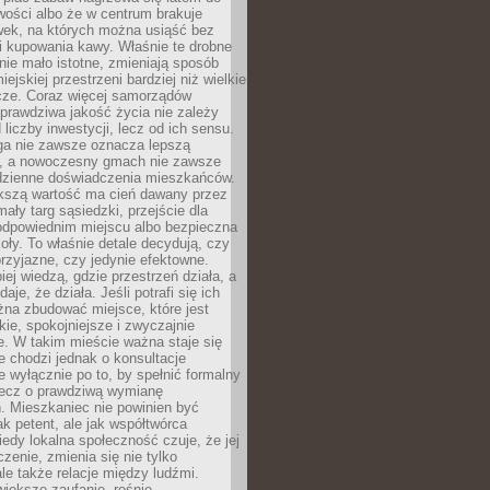
wości albo że w centrum brakuje
wek, na których można usiąść bez
i kupowania kawy. Właśnie te drobne
nie mało istotne, zmieniają sposób
ejskiej przestrzeni bardziej niż wielkie
cze. Coraz więcej samorządów
prawdziwa jakość życia nie zależy
 liczby inwestycji, lecz od ich sensu.
ga nie zawsze oznacza lepszą
, a nowoczesny gmach nie zawsze
dzienne doświadczenia mieszkańców.
szą wartość ma cień dawany przez
mały targ sąsiedzki, przejście dla
odpowiednim miejscu albo bezpieczna
oły. To właśnie detale decydują, czy
przyjazne, czy jedynie efektowne.
iej wiedzą, gdzie przestrzeń działa, a
daje, że działa. Jeśli potrafi się ich
na zbudować miejsce, które jest
zkie, spokojniejsze i zwyczajnie
. W takim mieście ważna staje się
 chodzi jednak o konsultacje
 wyłącznie po to, by spełnić formalny
lecz o prawdziwą wymianę
. Mieszkaniec nie powinien być
ak petent, ale jak współtwórca
iedy lokalna społeczność czuje, że jej
zenie, zmienia się nie tylko
ale także relacje między ludźmi.
większe zaufanie, rośnie