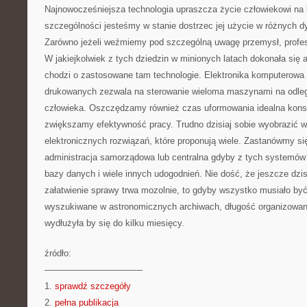
Najnowocześniejsza technologia upraszcza życie człowiekowi na
szczególności jesteśmy w stanie dostrzec jej użycie w różnych dy
Zarówno jeżeli weźmiemy pod szczególną uwagę przemysł, profesj
W jakiejkolwiek z tych dziedzin w minionych latach dokonała się a
chodzi o zastosowane tam technologie. Elektronika komputerowa 
drukowanych zezwala na sterowanie wieloma maszynami na odleg
człowieka. Oszczędzamy również czas uformowania idealna kons
zwiększamy efektywność pracy. Trudno dzisiaj sobie wyobrazić w
elektronicznych rozwiązań, które proponują wiele. Zastanówmy się
administracja samorządowa lub centralna gdyby z tych systemów
bazy danych i wiele innych udogodnień. Nie dość, że jeszcze dzis
załatwienie sprawy trwa mozolnie, to gdyby wszystko musiało być
wyszukiwane w astronomicznych archiwach, długość organizowani
wydłużyła by się do kilku miesięcy.
źródło:
———————————
1.
sprawdź szczegóły
2.
pełna publikacja