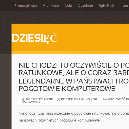
Archiwum
Cola
Oszukuje
Tagi
Strona główna
Spis Treści
DZIESIĘĆ
NIE CHODZI TU OCZYWIŚCIE O 
RATUNKOWE, ALE O CORAZ BARD
LEGENDARNE W PAŃSTWACH RO
POGOTOWIE KOMPUTEROWE
POSTED BY ADMIN
POSTED ON LIP - 13 - 2025
MOŻLIWOŚĆ 
WYŁĄCZONA
Nie chodzi tutaj bezsprzecznie o pogotowie ratunkowe, ale o coraz
państwach rozwiniętych pogotowie komputerowe