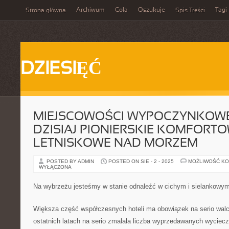
Archiwum
Cola
Oszukuje
Tagi
Strona główna
Spis Treści
DZIESIĘĆ
MIEJSCOWOŚCI WYPOCZYNKOW
DZISIAJ PIONIERSKIE KOMFORT
LETNISKOWE NAD MORZEM
POSTED BY ADMIN
POSTED ON SIE - 2 - 2025
MOŻLIWOŚĆ K
WYŁĄCZONA
Na wybrzeżu jesteśmy w stanie odnaleźć w cichym i sielankowy
Większa część współczesnych hoteli ma obowiązek na serio walc
ostatnich latach na serio zmalała liczba wyprzedawanych wyciecz