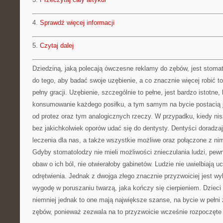
4.
Sprawdź więcej informacji
5.
Czytaj dalej
Dziedziną, jaką polecają ówczesne reklamy do zębów, jest stoma
do tego, aby badać swoje uzębienie, a co znacznie więcej robić t
pełny gracji. Uzębienie, szczególnie to pełne, jest bardzo istotne
konsumowanie każdego posiłku, a tym samym na bycie postacią ja
od protez oraz tym analogicznych rzeczy. W przypadku, kiedy n
bez jakichkolwiek oporów udać się do dentysty. Dentyści doradz
leczenia dla nas, a także wszystkie możliwe oraz połączone z nim
Gdyby stomatolodzy nie mieli możliwości znieczulania ludzi, pew
obaw o ich ból, nie otwierałoby gabinetów. Ludzie nie uwielbiają u
odrętwienia. Jednak z dwojga złego znacznie przyzwoiciej jest wy
wygodę w poruszaniu twarzą, jaka kończy się cierpieniem. Dzieci 
niemniej jednak to one mają największe szanse, na bycie w pełn
zębów, ponieważ zezwala na to przyzwoicie wcześnie rozpoczęte 