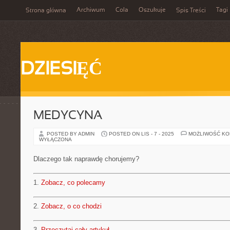
Archiwum
Cola
Oszukuje
Tagi
Strona główna
Spis Treści
DZIESIĘĆ
MEDYCYNA
POSTED BY ADMIN
POSTED ON LIS - 7 - 2025
MOŻLIWOŚĆ K
WYŁĄCZONA
Dlaczego tak naprawdę chorujemy?
1.
Zobacz, co polecamy
2.
Zobacz, o co chodzi
3.
Przeczytaj cały artykuł