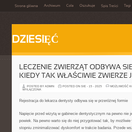
Archiwum
Cola
Oszukuje
Tagi
Strona główna
Spis Treści
DZIESIĘĆ
LECZENIE ZWIERZĄT ODBYWA S
KIEDY TAK WŁAŚCIWIE ZWIERZE 
POSTED BY ADMIN
POSTED ON SIE - 15 - 2025
MOŻLIWOŚĆ 
WYŁĄCZONA
Rejestracja do lekarza dentysty odbywa się w przeróżnej formie
Napięcie przed wizytą w gabinecie dentystycznym na pewno nie j
powiek. Na pewno warto się do niej przygotować tak, by możliwie
stopniu zminimalizować dyskomfort w trakcie badania. Przede w