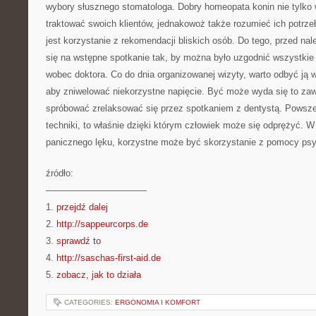
wybory słusznego stomatologa. Dobry homeopata konin nie tylko
traktować swoich klientów, jednakowoż także rozumieć ich potr
jest korzystanie z rekomendacji bliskich osób. Do tego, przed na
się na wstępne spotkanie tak, by można było uzgodnić wszystkie
wobec doktora. Co do dnia organizowanej wizyty, warto odbyć ją w
aby zniwelować niekorzystne napięcie. Być może wyda się to zawi
spróbować zrelaksować się przez spotkaniem z dentystą. Powsze
techniki, to właśnie dzięki którym człowiek może się odprężyć.
panicznego lęku, korzystne może być skorzystanie z pomocy psy
źródło:
———————————
1.
przejdź dalej
2.
http://sappeurcorps.de
3.
sprawdź to
4.
http://saschas-first-aid.de
5.
zobacz, jak to działa
CATEGORIES:
ERGONOMIA I KOMFORT