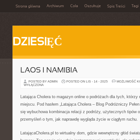
Archiwum
Cola
Oszukuje
Tagi
Strona główna
Spis Treści
DZIESIĘĆ
LAOS I NAMIBIA
POSTED BY ADMIN
POSTED ON LIS - 14 - 2025
MOŻLIWOŚĆ 
WYŁĄCZONA
Latająca Cholera to magazyn online o podróżach dla tych, którzy n
miejscu. Pod hasłem „Latająca Cholera – Blog Podróżniczy Pełen P
się wybuchowa kombinacja relacji z podróży, użytecznych tipów 
przemyśleń o tym, jak naprawdę wygląda życie w ciągłym ruchu.
LatającaCholera.pl to wirtualny dom, gdzie wewnętrzny głód świa