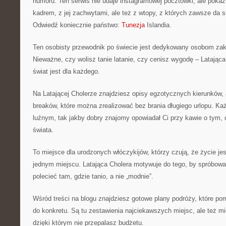
humoru. Ten serwis nie udaje instagramowej pocztówki, ale pokaz
kadrem, z jej zachwytami, ale też z wtopy, z których zawsze da s
Odwiedź koniecznie państwo:
Tunezja
Islandia.
Ten osobisty przewodnik po świecie jest dedykowany osobom z
Nieważne, czy wolisz tanie latanie, czy cenisz wygodę – Latając
świat jest dla każdego.
Na Latającej Cholerze znajdziesz opisy egzotycznych kierunków, 
breaków, które można zrealizować bez brania długiego urlopu. Każ
luźnym, tak jakby dobry znajomy opowiadał Ci przy kawie o tym, co
świata.
To miejsce dla urodzonych włóczykijów, którzy czują, że życie jes
jednym miejscu. Latająca Cholera motywuje do tego, by spróbowa
polecieć tam, gdzie tanio, a nie „modnie”.
Wśród treści na blogu znajdziesz gotowe plany podróży, które po
do konkretu. Są tu zestawienia najciekawszych miejsc, ale też m
dzięki którym nie przepalasz budżetu.