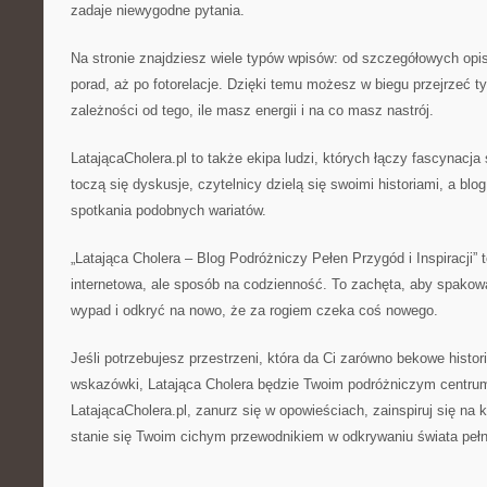
zadaje niewygodne pytania.
Na stronie znajdziesz wiele typów wpisów: od szczegółowych opisó
porad, aż po fotorelacje. Dzięki temu możesz w biegu przejrzeć ty
zależności od tego, ile masz energii i na co masz nastrój.
LatającaCholera.pl to także ekipa ludzi, których łączy fascynac
toczą się dyskusje, czytelnicy dzielą się swoimi historiami, a blo
spotkania podobnych wariatów.
„Latająca Cholera – Blog Podróżniczy Pełen Przygód i Inspiracji” t
internetowa, ale sposób na codzienność. To zachęta, aby spakow
wypad i odkryć na nowo, że za rogiem czeka coś nowego.
Jeśli potrzebujesz przestrzeni, która da Ci zarówno bekowe histori
wskazówki, Latająca Cholera będzie Twoim podróżniczym centru
LatającaCholera.pl, zanurz się w opowieściach, zainspiruj się na k
stanie się Twoim cichym przewodnikiem w odkrywaniu świata peł