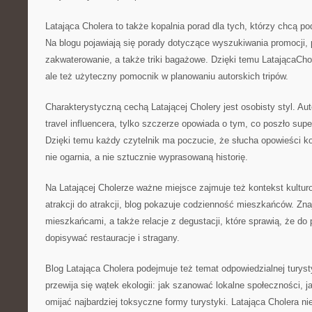
Latająca Cholera to także kopalnia porad dla tych, którzy chcą p
Na blogu pojawiają się porady dotyczące wyszukiwania promocji,
zakwaterowanie, a także triki bagażowe. Dzięki temu LatającaCholer
ale też użyteczny pomocnik w planowaniu autorskich tripów.
Charakterystyczną cechą Latającej Cholery jest osobisty styl. Aut
travel influencera, tylko szczerze opowiada o tym, co poszło super 
Dzięki temu każdy czytelnik ma poczucie, że słucha opowieści 
nie ogarnia, a nie sztucznie wyprasowaną historię.
Na Latającej Cholerze ważne miejsce zajmuje też kontekst kultur
atrakcji do atrakcji, blog pokazuje codzienność mieszkańców. Znaj
mieszkańcami, a także relacje z degustacji, które sprawią, że do
dopisywać restauracje i stragany.
Blog Latająca Cholera podejmuje też temat odpowiedzialnej turyst
przewija się wątek ekologii: jak szanować lokalne społeczności, j
omijać najbardziej toksyczne formy turystyki. Latająca Cholera nie