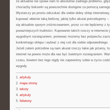
że aktualnie nie sprawi nam to absolutnie żadnego problemu, gdyż
chociażby bokserki są powszechnie dostępne za pomocą samego t
Wystarczy po prostu odszukać dla siebie dobry sklep internetow
kupować właśnie taką bieliznę, jakiej tylko akurat potrzebujemy – 
się aktualnie sporym zróżnicowaniem, przez co nie będziemy z tym
poważniejszych trudności. Kupowanie takich rzeczy w internecie 
wygodnym rozwiązaniem, ponieważ możemy bez pośpiechu zaznajo
konkretnego sklepu i wybrać z niej coś dla siebie odpowiedniego.
Jeżeli zatem potrzebne są nam akurat rzeczy takie jak piżamy, t
internet na pewno może dla nas być świetnym rozwiązaniem. War
czasu, bowiem bez tego nigdy nie zapewnimy sobie w życiu cod
wygody.
1.
artykuly
2.
mapa strony
3.
teksty
4.
artykuly
5.
felietony