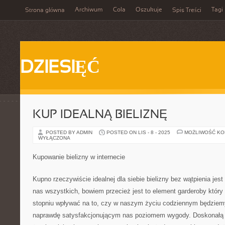
Archiwum
Cola
Oszukuje
Tagi
Strona główna
Spis Treści
DZIESIĘĆ
KUP IDEALNĄ BIELIZNĘ
POSTED BY ADMIN
POSTED ON LIS - 8 - 2025
MOŻLIWOŚĆ K
WYŁĄCZONA
Kupowanie bielizny w internecie
Kupno rzeczywiście idealnej dla siebie bielizny bez wątpienia jest
nas wszystkich, bowiem przecież jest to element garderoby któ
stopniu wpływać na to, czy w naszym życiu codziennym będziemy
naprawdę satysfakcjonującym nas poziomem wygody. Doskonałą w