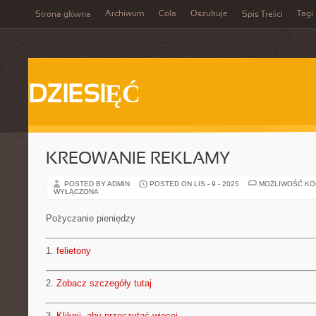
Archiwum
Cola
Oszukuje
Tagi
Strona główna
Spis Treści
DZIESIĘĆ
KREOWANIE REKLAMY
POSTED BY ADMIN
POSTED ON LIS - 9 - 2025
MOŻLIWOŚĆ K
WYŁĄCZONA
Pożyczanie pieniędzy
1.
felietony
2.
Zobacz szczegóły tutaj
3.
Kliknij, aby przeczytać więcej