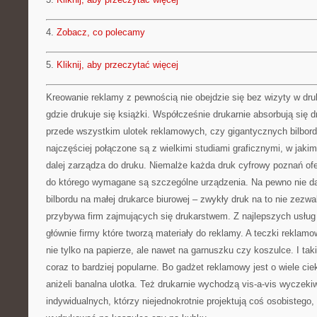
4.
Zobacz, co polecamy
5.
Kliknij, aby przeczytać więcej
Kreowanie reklamy z pewnością nie obejdzie się bez wizyty w druk
gdzie drukuje się książki. Współcześnie drukarnie absorbują się d
przede wszystkim ulotek reklamowych, czy gigantycznych bilbor
najczęściej połączone są z wielkimi studiami graficznymi, w jakim
dalej zarządza do druku. Niemalże każda druk cyfrowy poznań ofe
do którego wymagane są szczególne urządzenia. Na pewno nie d
bilbordu na małej drukarce biurowej – zwykły druk na to nie zezwa
przybywa firm zajmujących się drukarstwem. Z najlepszych usług 
głównie firmy które tworzą materiały do reklamy. A teczki rekl
nie tylko na papierze, ale nawet na garnuszku czy koszulce. I tak
coraz to bardziej popularne. Bo gadżet reklamowy jest o wiele c
aniżeli banalna ulotka. Też drukarnie wychodzą vis-a-vis wyczek
indywidualnych, którzy niejednokrotnie projektują coś osobistego, 