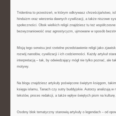
Tridentina to przestrzeń, w którym odkrywasz chrześcijaństwo, is
hinduizm oraz wierzenia dawnych cywilizacji, a także niszowe sy
społeczności. Obok wielkich religii znajdziesz tu też współczes
bezwyznaniowość oraz agnostycyzm, ujmowane w sposób bezstr
Misją tego serwisu jest rzetelne przedstawienie religii jako zjawis
rozwój narodów, cywilizacji i ich codzienności. Każdy artykuł star
interpretacją – tak, by odwiedzający mógł nie tylko poznać, ale 
motywy.
Na blogu znajdziesz artykuły poświęcone świętym księgom, takim
księga islamu, Tanach czy sutry buddyjskie. Autorzy analizują w
tekstów, proces redakcji, a także wpływ świętych pism na kulturę.
Osobny blok tematyczny stanowią artykuły o legendach – od opow