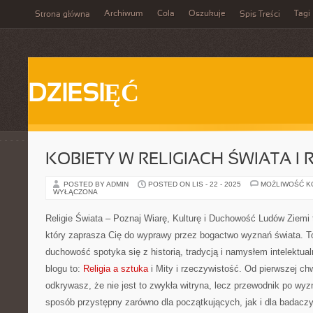
Archiwum
Cola
Oszukuje
Tagi
Strona główna
Spis Treści
DZIESIĘĆ
KOBIETY W RELIGIACH ŚWIATA I R
POSTED BY ADMIN
POSTED ON LIS - 22 - 2025
MOŻLIWOŚĆ 
WYŁĄCZONA
Religie Świata – Poznaj Wiarę, Kulturę i Duchowość Ludów Ziemi 
który zaprasza Cię do wyprawy przez bogactwo wyznań świata. To
duchowość spotyka się z historią, tradycją i namysłem intelektua
blogu to:
Religia a sztuka
i Mity i rzeczywistość. Od pierwszej ch
odkrywasz, że nie jest to zwykła witryna, lecz przewodnik po wy
sposób przystępny zarówno dla początkujących, jak i dla badacz