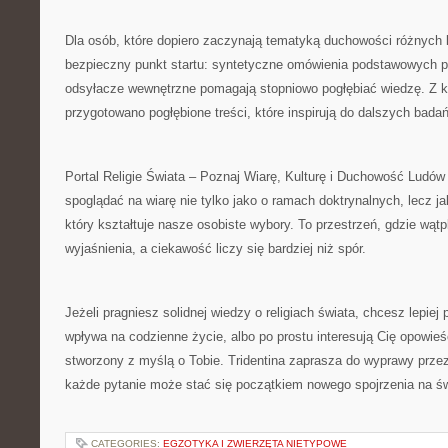
Dla osób, które dopiero zaczynają tematyką duchowości różnych k
bezpieczny punkt startu: syntetyczne omówienia podstawowych po
odsyłacze wewnętrzne pomagają stopniowo pogłębiać wiedzę. Z k
przygotowano pogłębione treści, które inspirują do dalszych badań
Portal Religie Świata – Poznaj Wiarę, Kulturę i Duchowość Ludów 
spoglądać na wiarę nie tylko jako o ramach doktrynalnych, lecz j
który kształtuje nasze osobiste wybory. To przestrzeń, gdzie wątp
wyjaśnienia, a ciekawość liczy się bardziej niż spór.
Jeżeli pragniesz solidnej wiedzy o religiach świata, chcesz lepie
wpływa na codzienne życie, albo po prostu interesują Cię opowieśc
stworzony z myślą o Tobie. Tridentina zaprasza do wyprawy przez
każde pytanie może stać się początkiem nowego spojrzenia na św
CATEGORIES:
EGZOTYKA I ZWIERZĘTA NIETYPOWE