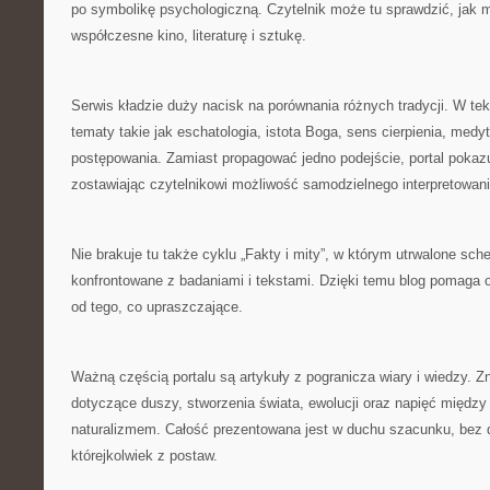
po symbolikę psychologiczną. Czytelnik może tu sprawdzić, jak mi
współczesne kino, literaturę i sztukę.
Serwis kładzie duży nacisk na porównania różnych tradycji. W tek
tematy takie jak eschatologia, istota Boga, sens cierpienia, med
postępowania. Zamiast propagować jedno podejście, portal pokazu
zostawiając czytelnikowi możliwość samodzielnego interpretowani
Nie brakuje tu także cyklu „Fakty i mity”, w którym utrwalone s
konfrontowane z badaniami i tekstami. Dzięki temu blog pomaga o
od tego, co upraszczające.
Ważną częścią portalu są artykuły z pogranicza wiary i wiedzy. Z
dotyczące duszy, stworzenia świata, ewolucji oraz napięć między
naturalizmem. Całość prezentowana jest w duchu szacunku, bez 
którejkolwiek z postaw.