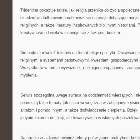
Tridentina pokazuje także, jak religia przenika do życia społecz
dziedzictwu kulturowemu natkniesz się na eseje dotyczące miejsc
religijnych, a także literatury inspirowanych biblijnymi historiami. 
kreatywność od wieków inspiruje się z światem boskim.
Nie brakuje również tekstów na temat religii i polityki. Opisywane
religijnymi a systemami państwowymi, kwestiami gospodarczymi
Wszystko to w formie wyważonej, unikającej propagandy i zachęc
myślenia.
Serwis szczególną uwagę zwraca na codzienność wierzących i ni
poruszają takie tematy jak cisza wewnętrzna w zabieganym świec
altruizm i pomoc innym, a także doświadczenie cierpienia. Dzięki 
jedynie zbiorem definicji, ale towarzyszem w własnych poszukiwa
Na stronie znajdziesz również teksty poświęcone praktykom kon