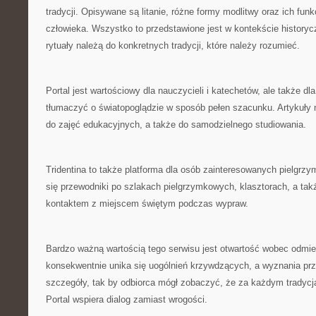
tradycji. Opisywane są litanie, różne formy modlitwy oraz ich fun
człowieka. Wszystko to przedstawione jest w kontekście history
rytuały należą do konkretnych tradycji, które należy rozumieć.
Portal jest wartościowy dla nauczycieli i katechetów, ale także dl
tłumaczyć o światopoglądzie w sposób pełen szacunku. Artykuły
do zajęć edukacyjnych, a także do samodzielnego studiowania.
Tridentina to także platforma dla osób zainteresowanych pielgrz
się przewodniki po szlakach pielgrzymkowych, klasztorach, a ta
kontaktem z miejscem świętym podczas wypraw.
Bardzo ważną wartością tego serwisu jest otwartość wobec odmi
konsekwentnie unika się uogólnień krzywdzących, a wyznania prz
szczegóły, tak by odbiorca mógł zobaczyć, że za każdym tradycją 
Portal wspiera dialog zamiast wrogości.