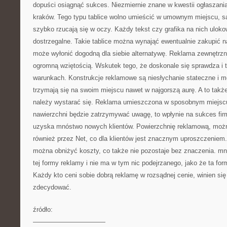
dopuści osiągnąć sukces. Niezmiernie znane w kwestii ogłaszania
kraków. Tego typu tablice wolno umieścić w umownym miejscu, są 
szybko rzucają się w oczy. Każdy tekst czy grafika na nich ulok
dostrzegalne. Takie tablice można wynająć ewentualnie zakupić 
może wyłonić dogodną dla siebie alternatywę. Reklama zewnętrzna
ogromną wziętością. Wskutek tego, że doskonale się sprawdza i 
warunkach. Konstrukcje reklamowe są niesłychanie stateczne i mo
trzymają się na swoim miejscu nawet w najgorszą aurę. A to także
należy wystarać się. Reklama umieszczona w sposobnym miejscu
nawierzchni będzie zatrzymywać uwagę, to wpłynie na sukces fir
uzyska mnóstwo nowych klientów. Powierzchnię reklamową, możn
również przez Net, co dla klientów jest znacznym uproszczeniem
można obniżyć koszty, co także nie pozostaje bez znaczenia. m
tej formy reklamy i nie ma w tym nic podejrzanego, jako że ta for
Każdy kto ceni sobie dobrą reklamę w rozsądnej cenie, winien się
zdecydować.
źródło:
———————————