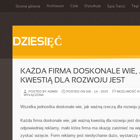
Archiwum
Cola
Oszukuje
Tagi
Strona główna
Spis Treści
DZIESIĘĆ
KAŻDA FIRMA DOSKONALE WIE, 
KWESTIĄ DLA ROZWOJU JEST
POSTED BY ADMIN
POSTED ON SIE - 14 - 2025
MOŻLIWOŚĆ 
WYŁĄCZONA
Wszelka jednostka doskonale wie, jak ważną rzeczą dla rozwoju j
Każda firma doskonale wie, jak ważną kwestią dla rozwoju jest d
odpowiedniej reklamy, mało która firma ma okazję zaistnieć na wi
zyskać wzięcie. Form reklamy jest niesłychanie dużo, wystarczy 