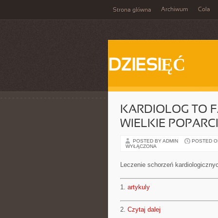
Archiwum
Cola
Strona główna
DZIESIĘĆ
KARDIOLOG TO F
WIELKIE POPARC
POSTED BY ADMIN
POSTED ON 
WYŁĄCZONA
Leczenie schorzeń kardiologicznyc
1.
artykuly
2.
Czytaj dalej