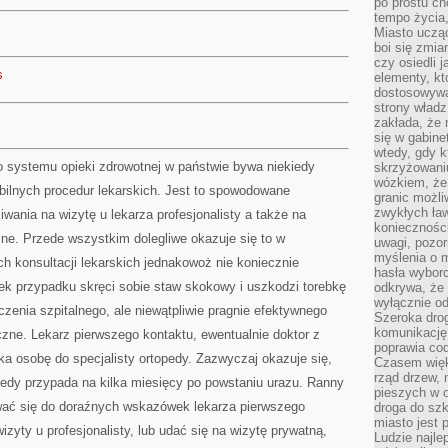
po prostu ch
tempo życia,
Miasto ucząc
boi się zmia
czy osiedli 
s
elementy, kt
dostosowywa
strony władz
zakłada, że 
się w gabine
wtedy, gdy 
 systemu opieki zdrowotnej w państwie bywa niekiedy
skrzyżowaniu
wózkiem, że
ilnych procedur lekarskich. Jest to spowodowane
granic możli
zwykłych ła
wania na wizytę u lekarza profesjonalisty a także na
koniecznośc
yjne. Przede wszystkim dolegliwe okazuje się to w
uwagi, pozor
myślenia o mi
 konsultacji lekarskich jednakowoż nie koniecznie
hasła wybor
utek przypadku skręci sobie staw skokowy i uszkodzi torebkę
odkrywa, że 
wyłącznie od
eczenia szpitalnego, ale niewątpliwie pragnie efektywnego
Szeroka dro
komunikację
czne. Lekarz pierwszego kontaktu, ewentualnie doktor z
poprawia co
ka osobę do specjalisty ortopedy. Zazwyczaj okazuje się,
Czasem więk
rząd drzew, 
opedy przypada na kilka miesięcy po powstaniu urazu. Ranny
pieszych w 
wać się do doraźnych wskazówek lekarza pierwszego
droga do szk
miasto jest 
zyty u profesjonalisty, lub udać się na wizytę prywatną,
Ludzie najlep