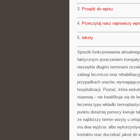
3.
Przejdź do wpisu
4.
Przeczytaj nasz najnowszy wpi
5.
teksty
Sposób funkcjonowania aktualnego
faktycznym przeczeniem kompatyb
niezwykle długimi terminami oczeki
zabiegi lecznicze oraz rehabilitac
przypadkach urazów, wymagających
hospitalizacji. Postać, która wsk
stawową – nie kwalifikuje się do l
leczenia typu wkładki termoplasty
punktu doraźnej pomocy kieruje ta
że najbliższy termin wizyty u ort
ma dwa wyjścia: albo wykorzysty
kontaktu oraz doczekać jakoś do wi