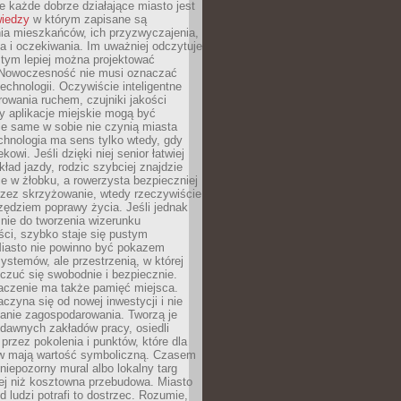
 każde dobrze działające miasto jest
wiedzy
w którym zapisane są
ia mieszkańców, ich przyzwyczajenia,
ia i oczekiwania. Im uważniej odczytuje
, tym lepiej można projektować
 Nowoczesność nie musi oznaczać
echnologii. Oczywiście inteligentne
owania ruchem, czujniki jakości
y aplikacje miejskie mogą być
le same w sobie nie czynią miasta
chnologia ma sens tylko wtedy, gdy
kowi. Jeśli dzięki niej senior łatwiej
kład jazdy, rodzic szybciej znajdzie
e w żłobku, a rowerzysta bezpieczniej
rzez skrzyżowanie, wtedy rzeczywiście
rzędziem poprawy życia. Jeśli jednak
nie do tworzenia wizerunku
ci, szybko staje się pustym
iasto nie powinno być pokazem
ystemów, ale przestrzenią, w której
czuć się swobodnie i bezpiecznie.
czenie ma także pamięć miejsca.
aczyna się od nowej inwestycji i nie
lanie zagospodarowania. Tworzą je
c, dawnych zakładów pracy, osiedli
rzez pokolenia i punktów, które dla
 mają wartość symboliczną. Czasem
 niepozorny mural albo lokalny targ
ej niż kosztowna przebudowa. Miasto
d ludzi potrafi to dostrzec. Rozumie,