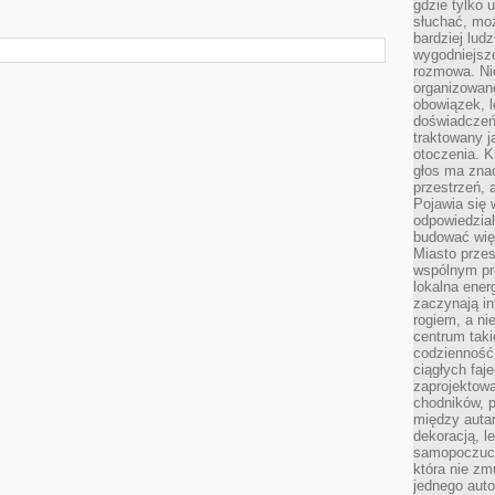
gdzie tylko u
słuchać, moż
bardziej lud
wygodniejsze
rozmowa. Nie
organizowane
obowiązek, 
doświadczeń
traktowany j
otoczenia. K
głos ma znac
przestrzeń, 
Pojawia się 
odpowiedzial
budować wię
Miasto przes
wspólnym pro
lokalna ener
zaczynają in
rogiem, a n
centrum taki
codzienność,
ciągłych faje
zaprojektowa
chodników, p
między autami
dekoracją, l
samopoczucie
która nie zm
jednego auto