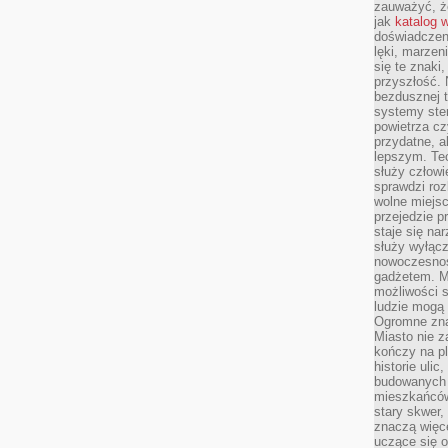
zauważyć, że
jak
katalog 
doświadczen
lęki, marzen
się te znaki
przyszłość.
bezdusznej t
systemy ster
powietrza cz
przydatne, a
lepszym. Te
służy człowie
sprawdzi roz
wolne miejsc
przejedzie p
staje się na
służy wyłącz
nowoczesnoś
gadżetem. M
możliwości s
ludzie mogą 
Ogromne zna
Miasto nie z
kończy na p
historie uli
budowanych p
mieszkańców
stary skwer,
znaczą więc
uczące się o