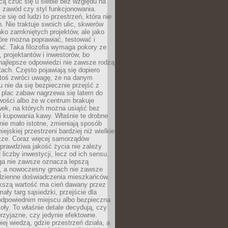
cą czuć się u siebie bez względu na
 zawód czy styl funkcjonowania.
e się od ludzi to przestrzeń, która nie
n. Nie traktuje swoich ulic, skwerów
jako zamkniętych projektów, ale jako
óre można poprawiać, testować i
ć. Taka filozofia wymaga pokory ze
, projektantów i inwestorów, bo
najlepsze odpowiedzi nie zawsze rodzą
tach. Często pojawiają się dopiero
ktoś zwróci uwagę, że na danym
 nie da się bezpiecznie przejść z
 plac zabaw nagrzewa się latem do
wości albo że w centrum brakuje
wek, na których można usiąść bez
i kupowania kawy. Właśnie te drobne
nie mało istotne, zmieniają sposób
ejskiej przestrzeni bardziej niż wielkie
cze. Coraz więcej samorządów
prawdziwa jakość życia nie zależy
 liczby inwestycji, lecz od ich sensu.
ga nie zawsze oznacza lepszą
, a nowoczesny gmach nie zawsze
dzienne doświadczenia mieszkańców.
szą wartość ma cień dawany przez
mały targ sąsiedzki, przejście dla
odpowiednim miejscu albo bezpieczna
oły. To właśnie detale decydują, czy
przyjazne, czy jedynie efektowne.
iej wiedzą, gdzie przestrzeń działa, a