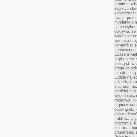
granic możli
zwykłych ła
koniecznośc
uwagi, pozor
myślenia o mi
hasła wybor
odkrywa, że 
wyłącznie od
Szeroka dro
komunikację
poprawia co
Czasem więk
rząd drzew, 
pieszych w 
droga do szk
miasto jest 
Ludzie najlep
gdzie tylko u
słuchać, moż
bardziej lud
wygodniejsze
rozmowa. Nie
organizowane
obowiązek, 
doświadczeń
traktowany j
otoczenia. K
głos ma znac
przestrzeń, 
Pojawia się 