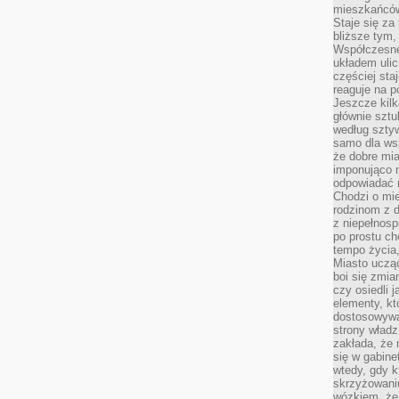
mieszkańców,
Staje się za
bliższe tym,
Współczesne
układem ulic
częściej sta
reaguje na po
Jeszcze kilk
głównie sztu
według sztyw
samo dla wsz
że dobre mia
imponująco na
odpowiadać 
Chodzi o mie
rodzinom z 
z niepełnosp
po prostu ch
tempo życia,
Miasto ucząc
boi się zmia
czy osiedli 
elementy, kt
dostosowywa
strony władz
zakłada, że 
się w gabine
wtedy, gdy 
skrzyżowaniu
wózkiem, że