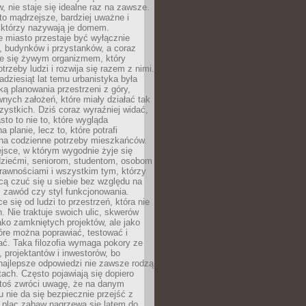
 nie staje się idealne raz na zawsze.
 to mądrzejsze, bardziej uważne i
 którzy nazywają je domem.
 miasto przestaje być wyłącznie
, budynków i przystanków, a coraz
je się żywym organizmem, który
trzeby ludzi i rozwija się razem z nimi.
adziesiąt lat temu urbanistyka była
ką planowania przestrzeni z góry,
nych założeń, które miały działać tak
ystkich. Dziś coraz wyraźniej widać,
sto to nie to, które wygląda
 planie, lecz to, które potrafi
na codzienne potrzeby mieszkańców.
jsce, w którym wygodnie żyje się
dziećmi, seniorom, studentom, osobom
rawnościami i wszystkim tym, którzy
cą czuć się u siebie bez względu na
 zawód czy styl funkcjonowania.
e się od ludzi to przestrzeń, która nie
n. Nie traktuje swoich ulic, skwerów
jako zamkniętych projektów, ale jako
óre można poprawiać, testować i
ć. Taka filozofia wymaga pokory ze
, projektantów i inwestorów, bo
najlepsze odpowiedzi nie zawsze rodzą
tach. Często pojawiają się dopiero
ktoś zwróci uwagę, że na danym
 nie da się bezpiecznie przejść z
 plac zabaw nagrzewa się latem do