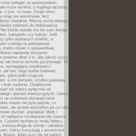
ie musi polegać na wymazywaniu
 ale może wynikać z mądrego łączenia
re, z tym, co nowe. Dzięki temu
ie staje się anonimowa, lecz
łasny charakter. Ważną cechą dobrego
również zdolność do redukowania
 Nie każde osiedle ma ten sam dostęp
leni, transportu czy kultury. Jeśli
zy tylko wybranych dzielnic, a
atami czekają na podstawowe
, trudno mówić o sprawiedliwej
 Miasto naprawdę przyjazne
 powinno dbać o to, aby jakość życia
a aż tak mocno od kodu pocztowego. To
ne, wymagające cierpliwości i
, ale bez niego trudno budować
am, gdzie jedni czują się
ani, a inni pomijani, szybko pojawiają
a i brak zaufania. Ostatecznie
iast nie zależy wyłącznie od
rategii i planów inwestycyjnych. Zależy
ści na codzienne doświadczenie
obre miasto nie pyta jedynie, co
wać, ale przede wszystkim po co i dla
otowe słuchać, poprawiać błędy i
 że najlepsze rozwiązania nie zawsze
ze. Czasem wystarczy mniej hałasu,
a, krótsza droga do szkoły i odrobina
ludzi, którzy korzystają z przestrzeni
. Miasto, które uczy się od swoich