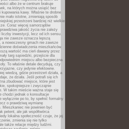
wości albo że w centrum brakuje
wek, na których można usiąść bez
i kupowania kawy. Właśnie te drobne
nie mało istotne, zmieniają sposób
ejskiej przestrzeni bardziej niż wielkie
cze. Coraz więcej samorządów
prawdziwa jakość życia nie zależy
 liczby inwestycji, lecz od ich sensu.
ga nie zawsze oznacza lepszą
, a nowoczesny gmach nie zawsze
dzienne doświadczenia mieszkańców.
szą wartość ma cień dawany przez
mały targ sąsiedzki, przejście dla
odpowiednim miejscu albo bezpieczna
oły. To właśnie detale decydują, czy
przyjazne, czy jedynie efektowne.
iej wiedzą, gdzie przestrzeń działa, a
daje, że działa. Jeśli potrafi się ich
na zbudować miejsce, które jest
zkie, spokojniejsze i zwyczajnie
. W takim mieście ważna staje się
 chodzi jednak o konsultacje
 wyłącznie po to, by spełnić formalny
lecz o prawdziwą wymianę
. Mieszkaniec nie powinien być
ak petent, ale jak współtwórca
iedy lokalna społeczność czuje, że jej
zenie, zmienia się nie tylko
ale także relacje między ludźmi.
większe zaufanie, rośnie