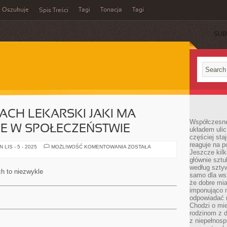
Oszukuje
Tagi
Tonacja
Tagi
Spis Treści
SUB
ACH LEKARSKI JAKI MA
Współczesne
IE W SPOŁECZEŃSTWIE
układem ulic
częściej sta
reaguje na po
KARDIOLOG
LIS - 5 - 2025
MOŻLIWOŚĆ KOMENTOWANIA
ZOSTAŁA
Jeszcze kilk
TO
FACH
głównie sztu
LEKARSKI
według sztyw
JAKI
h to niezwykle
MA
samo dla wsz
WIELKIE
że dobre mia
POPARCIE
imponująco na
W
SPOŁECZEŃSTWIE
odpowiadać 
Chodzi o mie
rodzinom z 
z niepełnosp