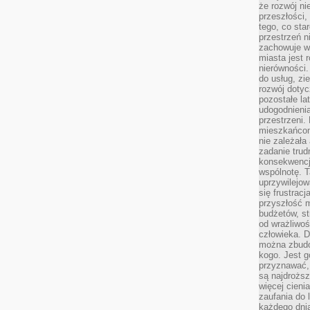
że rozwój n
przeszłości,
tego, co sta
przestrzeń n
zachowuje w
miasta jest 
nierówności.
do usług, zie
rozwój dotyc
pozostałe l
udogodnienia
przestrzeni.
mieszkańcom
nie zależał
zadanie trud
konsekwencji
wspólnotę. T
uprzywilejow
się frustracj
przyszłość m
budżetów, st
od wrażliwo
człowieka. D
można zbudo
kogo. Jest g
przyznawać,
są najdrożs
więcej cieni
zaufania do 
każdego dnia