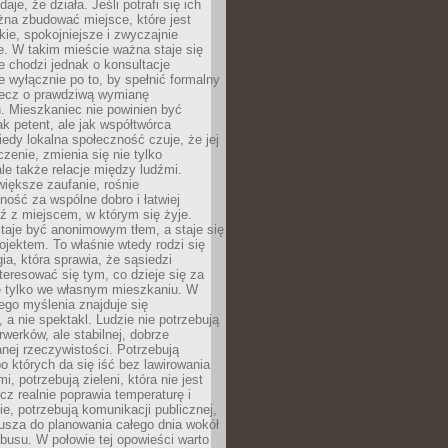
daje, że działa. Jeśli potrafi się ich
na zbudować miejsce, które jest
zkie, spokojniejsze i zwyczajnie
. W takim mieście ważna staje się
 chodzi jednak o konsultacje
 wyłącznie po to, by spełnić formalny
lecz o prawdziwą wymianę
. Mieszkaniec nie powinien być
ak petent, ale jak współtwórca
iedy lokalna społeczność czuje, że jej
zenie, zmienia się nie tylko
ale także relacje między ludźmi.
większe zaufanie, rośnie
ność za wspólne dobro i łatwiej
ź z miejscem, w którym się żyje.
taje być anonimowym tłem, a staje się
jektem. To właśnie wtedy rodzi się
gia, która sprawia, że sąsiedzi
teresować się tym, co dzieje się za
ie tylko we własnym mieszkaniu. W
ego myślenia znajduje się
 a nie spektakl. Ludzie nie potrzebują
rwerków, ale stabilnej, dobrze
nej rzeczywistości. Potrzebują
o których da się iść bez lawirowania
, potrzebują zieleni, która nie jest
ecz realnie poprawia temperaturę i
, potrzebują komunikacji publicznej,
usza do planowania całego dnia wokół
busu. W połowie tej opowieści warto