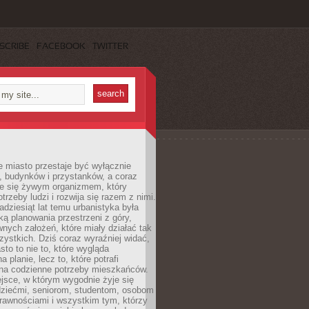
SCRIBE
FACEBOOK
TWITTER
 miasto przestaje być wyłącznie
, budynków i przystanków, a coraz
je się żywym organizmem, który
trzeby ludzi i rozwija się razem z nimi.
adziesiąt lat temu urbanistyka była
ką planowania przestrzeni z góry,
nych założeń, które miały działać tak
ystkich. Dziś coraz wyraźniej widać,
sto to nie to, które wygląda
 planie, lecz to, które potrafi
na codzienne potrzeby mieszkańców.
jsce, w którym wygodnie żyje się
dziećmi, seniorom, studentom, osobom
rawnościami i wszystkim tym, którzy