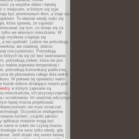
ność za wspólne dobro i łatwiej
ź z miejscem, w którym się żyje.
taje być anonimowym tłem, a staje się
jektem. To właśnie wtedy rodzi się
gia, która sprawia, że sąsiedzi
teresować się tym, co dzieje się za
ie tylko we własnym mieszkaniu. W
ego myślenia znajduje się
 a nie spektakl. Ludzie nie potrzebują
rwerków, ale stabilnej, dobrze
nej rzeczywistości. Potrzebują
o których da się iść bez lawirowania
, potrzebują zieleni, która nie jest
ecz realnie poprawia temperaturę i
, potrzebują komunikacji publicznej,
usza do planowania całego dnia wokół
busu. W połowie tej opowieści warto
 każde dobrze działające miasto jest
wiedzy
w którym zapisane są
ia mieszkańców, ich przyzwyczajenia,
ia i oczekiwania. Im uważniej odczytuje
, tym lepiej można projektować
 Nowoczesność nie musi oznaczać
echnologii. Oczywiście inteligentne
owania ruchem, czujniki jakości
y aplikacje miejskie mogą być
le same w sobie nie czynią miasta
chnologia ma sens tylko wtedy, gdy
kowi. Jeśli dzięki niej senior łatwiej