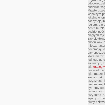
odpowiedzial
budować wię
Miasto przes
wspólnym pro
lokalna ener
zaczynają in
rogiem, a n
centrum taki
codzienność,
ciągłych faje
zaprojektowa
chodników, p
między autami
dekoracją, l
samopoczucie
która nie zm
jednego auto
zauważyć, że
jak
katalog 
doświadczen
lęki, marzen
się te znaki
przyszłość.
bezdusznej t
systemy ster
powietrza cz
przydatne, a
lepszym. Te
służy człowie