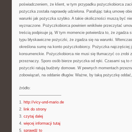
poświadczeniem, że klient, w tym przypadku pożyczkobiorca zaci
pożyczka została naprawdę udzielona. Parafując taką umowę obie
warunki jak pożyczka szybko. A takie okoliczności muszą być nie
wyznaczone. Pożyczkobiorca powinien wnikliwie przeczytać umow
treścią podpisuje ją. W tym momencie potwierdza to, że zgadza 
typu błyskawiczne pożyczki, że zgadza się na warunki. Wtencz
określona sumę na konto pożyczkobiorcy. Pożyczka najczęściej j
konsumenckie. Pożyczkobiorca nie musi się tłumaczyć co zrobi z 
przeznaczy. Sporo osób bierze pożyczka od ręki. Czasami są to 
pożyczki ratują budżety domowe. W pewnych momentach przezna
zobowiązań, na oddanie długów. Ważne, by taką pożyczkę oddać, 
źródło:
———————————
1.
http://vicy-und-mario.de
2.
link do strony
3.
czytaj dalej
4.
więcej informacji tutaj
5.
sprawdź to