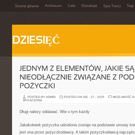
Archiwum
Cola
Oszukuje
Tagi
Strona główna
Spis Treści
DZIESIĘĆ
JEDNYM Z ELEMENTÓW, JAKIE SĄ
NIEODŁĄCZNIE ZWIĄZANE Z PO
POŻYCZKI
POSTED BY ADMIN
POSTED ON SIE - 27 - 2025
MOŻLIWOŚĆ 
WYŁĄCZONA
Długi należy oddawać. Wie o tym każdy
Jakakolwiek pożyczka udzielona zostaje na podstawie umowy kr
jest ona przez pożyczkodawcę. A takim pożyczkodawcą najczęści