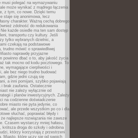
ie musi polegać na wymazywaniu
 ale może wynikać z mądrego łączenia
re, z tym, co nowe. Dzięki temu
ie staje się anonimowa, lecz
łasny charakter. Ważną cechą dobrego
również zdolność do redukowania
 Nie każde osiedle ma ten sam dostęp
leni, transportu czy kultury. Jeśli
zy tylko wybranych dzielnic, a
atami czekają na podstawowe
, trudno mówić o sprawiedliwej
 Miasto naprawdę przyjazne
 powinno dbać o to, aby jakość życia
a aż tak mocno od kodu pocztowego. To
ne, wymagające cierpliwości i
, ale bez niego trudno budować
am, gdzie jedni czują się
ani, a inni pomijani, szybko pojawiają
a i brak zaufania. Ostatecznie
iast nie zależy wyłącznie od
rategii i planów inwestycyjnych. Zależy
ści na codzienne doświadczenie
obre miasto nie pyta jedynie, co
wać, ale przede wszystkim po co i dla
otowe słuchać, poprawiać błędy i
 że najlepsze rozwiązania nie zawsze
ze. Czasem wystarczy mniej hałasu,
a, krótsza droga do szkoły i odrobina
ludzi, którzy korzystają z przestrzeni
. Miasto, które uczy się od swoich