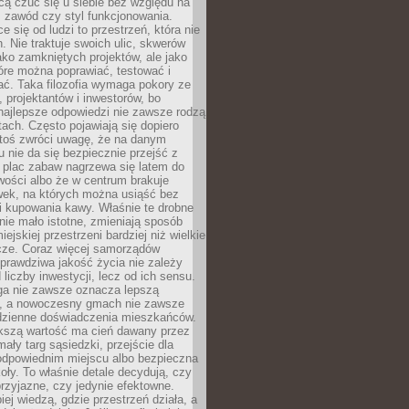
cą czuć się u siebie bez względu na
 zawód czy styl funkcjonowania.
e się od ludzi to przestrzeń, która nie
n. Nie traktuje swoich ulic, skwerów
jako zamkniętych projektów, ale jako
óre można poprawiać, testować i
ć. Taka filozofia wymaga pokory ze
, projektantów i inwestorów, bo
najlepsze odpowiedzi nie zawsze rodzą
tach. Często pojawiają się dopiero
ktoś zwróci uwagę, że na danym
 nie da się bezpiecznie przejść z
 plac zabaw nagrzewa się latem do
wości albo że w centrum brakuje
wek, na których można usiąść bez
i kupowania kawy. Właśnie te drobne
nie mało istotne, zmieniają sposób
ejskiej przestrzeni bardziej niż wielkie
cze. Coraz więcej samorządów
prawdziwa jakość życia nie zależy
 liczby inwestycji, lecz od ich sensu.
ga nie zawsze oznacza lepszą
, a nowoczesny gmach nie zawsze
dzienne doświadczenia mieszkańców.
szą wartość ma cień dawany przez
mały targ sąsiedzki, przejście dla
odpowiednim miejscu albo bezpieczna
oły. To właśnie detale decydują, czy
przyjazne, czy jedynie efektowne.
iej wiedzą, gdzie przestrzeń działa, a