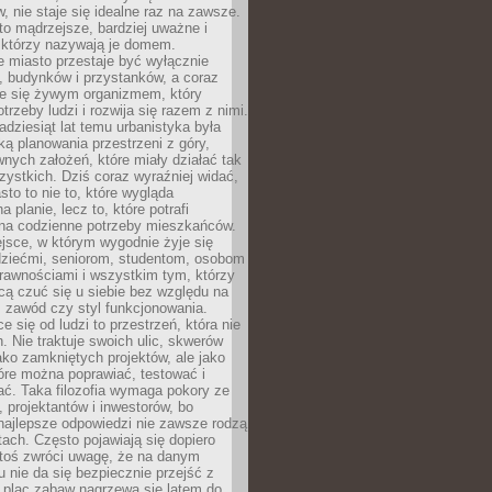
 nie staje się idealne raz na zawsze.
 to mądrzejsze, bardziej uważne i
 którzy nazywają je domem.
 miasto przestaje być wyłącznie
, budynków i przystanków, a coraz
je się żywym organizmem, który
trzeby ludzi i rozwija się razem z nimi.
adziesiąt lat temu urbanistyka była
ką planowania przestrzeni z góry,
nych założeń, które miały działać tak
ystkich. Dziś coraz wyraźniej widać,
sto to nie to, które wygląda
 planie, lecz to, które potrafi
na codzienne potrzeby mieszkańców.
jsce, w którym wygodnie żyje się
dziećmi, seniorom, studentom, osobom
rawnościami i wszystkim tym, którzy
cą czuć się u siebie bez względu na
 zawód czy styl funkcjonowania.
e się od ludzi to przestrzeń, która nie
n. Nie traktuje swoich ulic, skwerów
jako zamkniętych projektów, ale jako
óre można poprawiać, testować i
ć. Taka filozofia wymaga pokory ze
, projektantów i inwestorów, bo
najlepsze odpowiedzi nie zawsze rodzą
tach. Często pojawiają się dopiero
ktoś zwróci uwagę, że na danym
 nie da się bezpiecznie przejść z
 plac zabaw nagrzewa się latem do