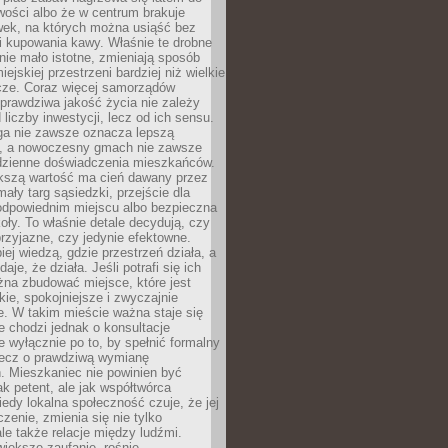
wości albo że w centrum brakuje
wek, na których można usiąść bez
i kupowania kawy. Właśnie te drobne
nie mało istotne, zmieniają sposób
ejskiej przestrzeni bardziej niż wielkie
cze. Coraz więcej samorządów
prawdziwa jakość życia nie zależy
 liczby inwestycji, lecz od ich sensu.
ga nie zawsze oznacza lepszą
, a nowoczesny gmach nie zawsze
dzienne doświadczenia mieszkańców.
szą wartość ma cień dawany przez
mały targ sąsiedzki, przejście dla
odpowiednim miejscu albo bezpieczna
oły. To właśnie detale decydują, czy
przyjazne, czy jedynie efektowne.
iej wiedzą, gdzie przestrzeń działa, a
daje, że działa. Jeśli potrafi się ich
na zbudować miejsce, które jest
zkie, spokojniejsze i zwyczajnie
. W takim mieście ważna staje się
 chodzi jednak o konsultacje
 wyłącznie po to, by spełnić formalny
lecz o prawdziwą wymianę
. Mieszkaniec nie powinien być
ak petent, ale jak współtwórca
iedy lokalna społeczność czuje, że jej
zenie, zmienia się nie tylko
ale także relacje między ludźmi.
większe zaufanie, rośnie