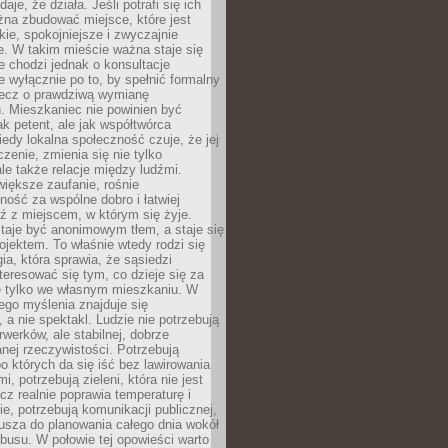
daje, że działa. Jeśli potrafi się ich
na zbudować miejsce, które jest
zkie, spokojniejsze i zwyczajnie
. W takim mieście ważna staje się
 chodzi jednak o konsultacje
 wyłącznie po to, by spełnić formalny
lecz o prawdziwą wymianę
. Mieszkaniec nie powinien być
ak petent, ale jak współtwórca
iedy lokalna społeczność czuje, że jej
zenie, zmienia się nie tylko
ale także relacje między ludźmi.
większe zaufanie, rośnie
ność za wspólne dobro i łatwiej
ź z miejscem, w którym się żyje.
taje być anonimowym tłem, a staje się
jektem. To właśnie wtedy rodzi się
gia, która sprawia, że sąsiedzi
teresować się tym, co dzieje się za
ie tylko we własnym mieszkaniu. W
ego myślenia znajduje się
 a nie spektakl. Ludzie nie potrzebują
rwerków, ale stabilnej, dobrze
nej rzeczywistości. Potrzebują
o których da się iść bez lawirowania
, potrzebują zieleni, która nie jest
ecz realnie poprawia temperaturę i
, potrzebują komunikacji publicznej,
usza do planowania całego dnia wokół
busu. W połowie tej opowieści warto