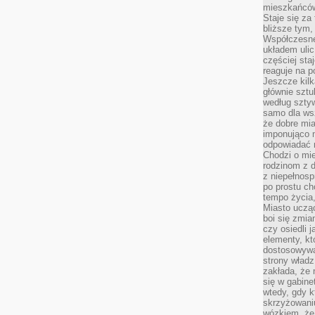
mieszkańców,
Staje się za
bliższe tym,
Współczesne
układem ulic
częściej sta
reaguje na po
Jeszcze kilk
głównie sztu
według sztyw
samo dla wsz
że dobre mia
imponująco na
odpowiadać 
Chodzi o mie
rodzinom z 
z niepełnosp
po prostu ch
tempo życia,
Miasto ucząc
boi się zmia
czy osiedli 
elementy, kt
dostosowywa
strony władz
zakłada, że 
się w gabine
wtedy, gdy 
skrzyżowaniu
wózkiem, że