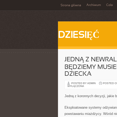
Archiwum
Cola
Strona główna
DZIESIĘĆ
JEDNĄ Z NEWRALG
BĘDZIEMY MUSIE
DZIECKA
POSTED BY ADMIN
POSTED ON 
WYŁĄCZONA
Jedną z koronnych decyzji, jakie 
Eksploatowane systemy odżywiani
powstawaniu miażdżycy. Wśród nic