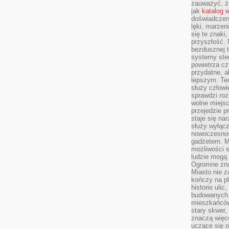
zauważyć, że
jak
katalog 
doświadczen
lęki, marzen
się te znaki
przyszłość.
bezdusznej t
systemy ster
powietrza cz
przydatne, a
lepszym. Te
służy człowie
sprawdzi roz
wolne miejsc
przejedzie p
staje się na
służy wyłącz
nowoczesnoś
gadżetem. M
możliwości s
ludzie mogą 
Ogromne zna
Miasto nie z
kończy na p
historie uli
budowanych p
mieszkańców
stary skwer,
znaczą więc
uczące się o