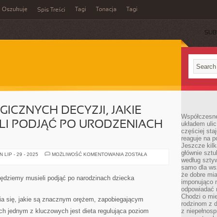
Oszukuje
Tagi
Tonacja
Tagi
Spis Treści
SUB
ICZNYCH DECYZJI, JAKIE
Współczesne
LI PODJĄĆ PO URODZENIACH
układem ulic
częściej sta
reaguje na po
Jeszcze kilk
głównie sztu
JEDNĄ
LIP - 29 - 2025
MOŻLIWOŚĆ KOMENTOWANIA
ZOSTAŁA
Z
według sztyw
NEWRALGICZNYCH
samo dla wsz
DECYZJI,
że dobre mia
JAKIE
będziemy musieli podjąć po narodzinach dziecka
BĘDZIEMY
imponująco na
MUSIELI
odpowiadać 
PODJĄĆ
Chodzi o mie
PO
a się, jakie są znacznym orężem, zapobiegającym
URODZENIACH
rodzinom z 
DZIECKA
h jednym z kluczowych jest dieta regulująca poziom
z niepełnosp