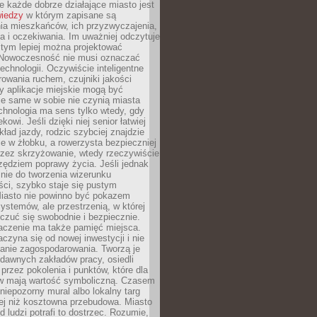
 każde dobrze działające miasto jest
wiedzy
w którym zapisane są
ia mieszkańców, ich przyzwyczajenia,
ia i oczekiwania. Im uważniej odczytuje
, tym lepiej można projektować
 Nowoczesność nie musi oznaczać
echnologii. Oczywiście inteligentne
owania ruchem, czujniki jakości
y aplikacje miejskie mogą być
le same w sobie nie czynią miasta
chnologia ma sens tylko wtedy, gdy
kowi. Jeśli dzięki niej senior łatwiej
kład jazdy, rodzic szybciej znajdzie
e w żłobku, a rowerzysta bezpieczniej
rzez skrzyżowanie, wtedy rzeczywiście
rzędziem poprawy życia. Jeśli jednak
nie do tworzenia wizerunku
ci, szybko staje się pustym
iasto nie powinno być pokazem
ystemów, ale przestrzenią, w której
czuć się swobodnie i bezpiecznie.
czenie ma także pamięć miejsca.
aczyna się od nowej inwestycji i nie
lanie zagospodarowania. Tworzą je
c, dawnych zakładów pracy, osiedli
rzez pokolenia i punktów, które dla
 mają wartość symboliczną. Czasem
 niepozorny mural albo lokalny targ
ej niż kosztowna przebudowa. Miasto
d ludzi potrafi to dostrzec. Rozumie,