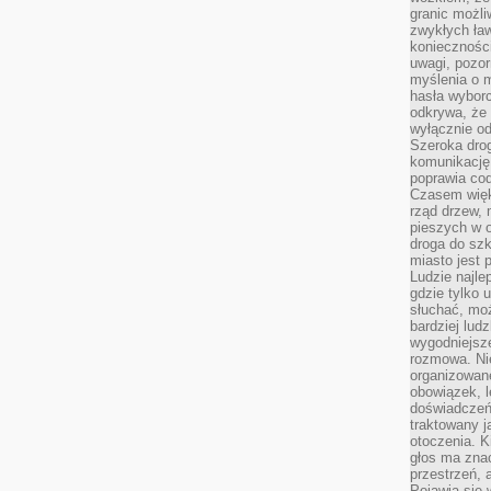
granic możli
zwykłych ła
koniecznośc
uwagi, pozor
myślenia o mi
hasła wybor
odkrywa, że 
wyłącznie od
Szeroka dro
komunikację
poprawia co
Czasem więk
rząd drzew, 
pieszych w 
droga do szk
miasto jest 
Ludzie najlep
gdzie tylko u
słuchać, moż
bardziej lud
wygodniejsze
rozmowa. Nie
organizowane
obowiązek, 
doświadczeń
traktowany j
otoczenia. K
głos ma znac
przestrzeń, 
Pojawia się 