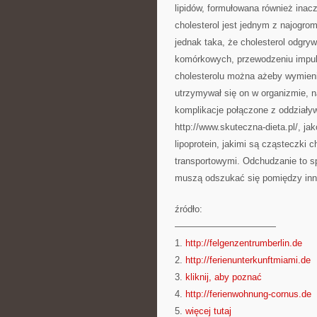
lipidów, formułowana również inacz
cholesterol jest jednym z najogro
jednak taka, że cholesterol odgryw
komórkowych, przewodzeniu impul
cholesterolu można ażeby wymienić
utrzymywał się on w organizmie, 
komplikacje połączone z oddziaływ
http://www.skuteczna-dieta.pl/, ja
lipoprotein, jakimi są cząsteczki 
transportowymi. Odchudzanie to s
muszą odszukać się pomiędzy inny
źródło:
———————————
1.
http://felgenzentrumberlin.de
2.
http://ferienunterkunftmiami.de
3.
kliknij, aby poznać
4.
http://ferienwohnung-cornus.de
5.
więcej tutaj