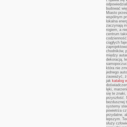
odpowiedzial
budować wię
Miasto przes
wspólnym pro
lokalna ener
zaczynają in
rogiem, a n
centrum taki
codzienność,
ciągłych faje
zaprojektowa
chodników, p
między autami
dekoracją, l
samopoczucie
która nie zm
jednego auto
zauważyć, że
jak
katalog 
doświadczen
lęki, marzen
się te znaki
przyszłość.
bezdusznej t
systemy ster
powietrza cz
przydatne, a
lepszym. Te
służy człowie