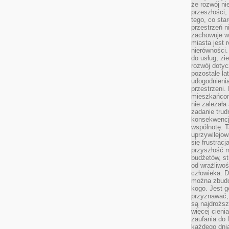
że rozwój n
przeszłości,
tego, co sta
przestrzeń n
zachowuje w
miasta jest 
nierówności.
do usług, zie
rozwój dotyc
pozostałe l
udogodnienia
przestrzeni.
mieszkańcom
nie zależał
zadanie trud
konsekwencji
wspólnotę. T
uprzywilejow
się frustracj
przyszłość m
budżetów, st
od wrażliwo
człowieka. D
można zbudo
kogo. Jest g
przyznawać,
są najdrożs
więcej cieni
zaufania do 
każdego dnia