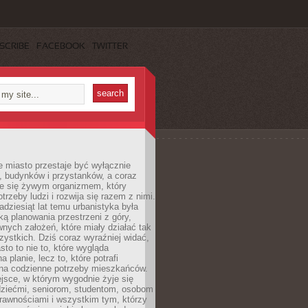
SCRIBE
FACEBOOK
TWITTER
 miasto przestaje być wyłącznie
, budynków i przystanków, a coraz
je się żywym organizmem, który
trzeby ludzi i rozwija się razem z nimi.
adziesiąt lat temu urbanistyka była
ką planowania przestrzeni z góry,
nych założeń, które miały działać tak
ystkich. Dziś coraz wyraźniej widać,
sto to nie to, które wygląda
 planie, lecz to, które potrafi
na codzienne potrzeby mieszkańców.
jsce, w którym wygodnie żyje się
dziećmi, seniorom, studentom, osobom
rawnościami i wszystkim tym, którzy