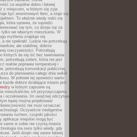
ność za wspólne dobro i łatwiej
ź z miejscem, w którym się żyje.
taje być anonimowym tłem, a staje się
jektem. To właśnie wtedy rodzi się
gia, która sprawia, że sąsiedzi
teresować się tym, co dzieje się za
ie tylko we własnym mieszkaniu. W
ego myślenia znajduje się
 a nie spektakl. Ludzie nie potrzebują
rwerków, ale stabilnej, dobrze
nej rzeczywistości. Potrzebują
o których da się iść bez lawirowania
, potrzebują zieleni, która nie jest
ecz realnie poprawia temperaturę i
, potrzebują komunikacji publicznej,
usza do planowania całego dnia wokół
busu. W połowie tej opowieści warto
 każde dobrze działające miasto jest
wiedzy
w którym zapisane są
ia mieszkańców, ich przyzwyczajenia,
ia i oczekiwania. Im uważniej odczytuje
, tym lepiej można projektować
 Nowoczesność nie musi oznaczać
echnologii. Oczywiście inteligentne
owania ruchem, czujniki jakości
y aplikacje miejskie mogą być
le same w sobie nie czynią miasta
chnologia ma sens tylko wtedy, gdy
kowi. Jeśli dzięki niej senior łatwiej