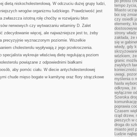
po prostu ch
ej dietą niskocholesterolową. W odczuciu dużej grupy ludzi,
tempo życia,
Miasto ucząc
mniejszych wrogów organizmu ludzkiego. Prawdziwość jest
boi się zmia
a zwłaszcza istotną rolę choćby w rozwijaniu błon
czy osiedli 
elementy, kt
sów nerwowych czy wytwarzaniu witaminy D. Zalet
dostosowywa
 zdecydowanie więcej, ale najważniejsze jest to, żeby
strony władz
zakłada, że 
na precyzyjnie wyznaczonym poziomie. Wszelkie
się w gabine
wtedy, gdy 
aniem cholesterolu wypływają z jego przekroczenia.
skrzyżowaniu
ko specjalista wykreuje właściwą dietę regulującą poziom
wózkiem, że
granic możli
cholesterolu powiązane z odpowiednimi białkami
zwykłych ła
posób, aby pomóc ciału. W diecie antycholesterolowej
koniecznośc
uwagi, pozor
mi chude mięso bogate w karnitynę oraz flory strączkowe
myślenia o mi
hasła wybor
odkrywa, że 
wyłącznie od
Szeroka dro
komunikację
poprawia co
Czasem więk
rząd drzew, 
pieszych w 
droga do szk
miasto jest 
Ludzie najlep