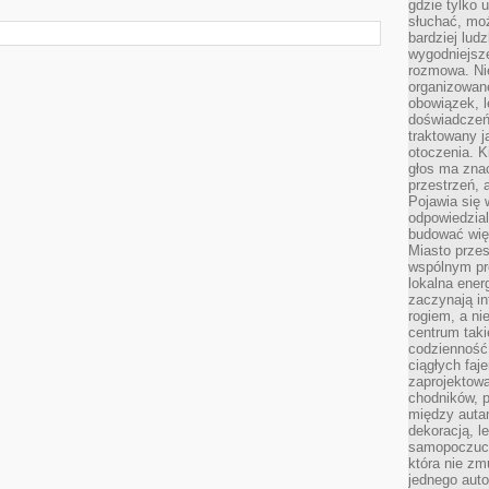
gdzie tylko u
słuchać, moż
bardziej lud
wygodniejsze
rozmowa. Nie
organizowane
obowiązek, 
doświadczeń
traktowany j
otoczenia. K
głos ma znac
przestrzeń, 
Pojawia się 
odpowiedzial
budować wię
Miasto przes
wspólnym pro
lokalna ener
zaczynają in
rogiem, a n
centrum taki
codzienność,
ciągłych faje
zaprojektowa
chodników, p
między autami
dekoracją, l
samopoczucie
która nie zm
jednego auto