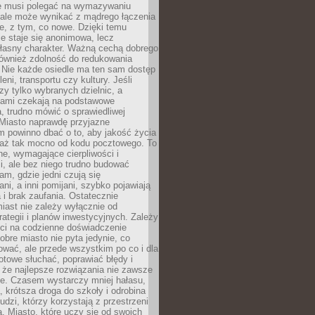
ie musi polegać na wymazywaniu
 ale może wynikać z mądrego łączenia
re, z tym, co nowe. Dzięki temu
ie staje się anonimowa, lecz
łasny charakter. Ważną cechą dobrego
również zdolność do redukowania
 Nie każde osiedle ma ten sam dostęp
leni, transportu czy kultury. Jeśli
zy tylko wybranych dzielnic, a
atami czekają na podstawowe
, trudno mówić o sprawiedliwej
 Miasto naprawdę przyjazne
 powinno dbać o to, aby jakość życia
a aż tak mocno od kodu pocztowego. To
ne, wymagające cierpliwości i
, ale bez niego trudno budować
am, gdzie jedni czują się
ani, a inni pomijani, szybko pojawiają
a i brak zaufania. Ostatecznie
iast nie zależy wyłącznie od
rategii i planów inwestycyjnych. Zależy
ści na codzienne doświadczenie
obre miasto nie pyta jedynie, co
wać, ale przede wszystkim po co i dla
otowe słuchać, poprawiać błędy i
 że najlepsze rozwiązania nie zawsze
ze. Czasem wystarczy mniej hałasu,
a, krótsza droga do szkoły i odrobina
ludzi, którzy korzystają z przestrzeni
. Miasto, które uczy się od swoich