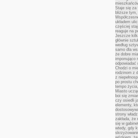
mieszkańców,
Staje się za
bliższe tym,
Współczesne
układem ulic
częściej sta
reaguje na po
Jeszcze kilk
głównie sztu
według sztyw
samo dla wsz
że dobre mia
imponująco na
odpowiadać 
Chodzi o mie
rodzinom z 
z niepełnosp
po prostu ch
tempo życia,
Miasto ucząc
boi się zmia
czy osiedli 
elementy, kt
dostosowywa
strony władz
zakłada, że 
się w gabine
wtedy, gdy 
skrzyżowaniu
wózkiem, że