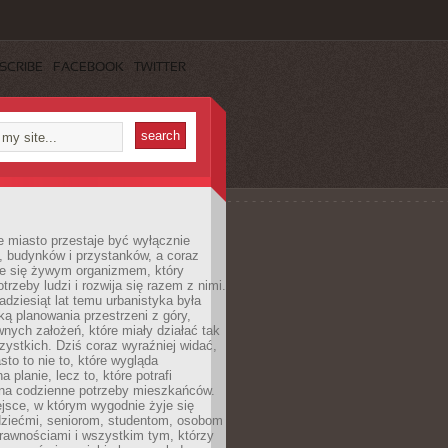
SCRIBE
FACEBOOK
TWITTER
 miasto przestaje być wyłącznie
, budynków i przystanków, a coraz
je się żywym organizmem, który
trzeby ludzi i rozwija się razem z nimi.
adziesiąt lat temu urbanistyka była
ką planowania przestrzeni z góry,
nych założeń, które miały działać tak
ystkich. Dziś coraz wyraźniej widać,
sto to nie to, które wygląda
 planie, lecz to, które potrafi
na codzienne potrzeby mieszkańców.
jsce, w którym wygodnie żyje się
dziećmi, seniorom, studentom, osobom
rawnościami i wszystkim tym, którzy