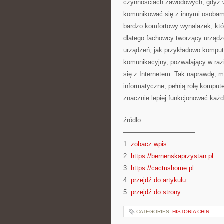
czynnościach zawodowych, gdyż w
komunikować się z innymi osobami,
bardzo komfortowy wynalazek, któ
dlatego fachowcy tworzący urządze
urządzeń, jak przykładowo komput
komunikacyjny, pozwalający w razi
się z Internetem. Tak naprawdę, m
informatyczne, pełnią rolę komput
znacznie lepiej funkcjonować każ
źródło:
———————————
1.
zobacz wpis
2.
https://bernenskaprzystan.pl
3.
https://cactushome.pl
4.
przejdź do artykułu
5.
przejdź do strony
CATEGORIES:
HISTORIA CHIN