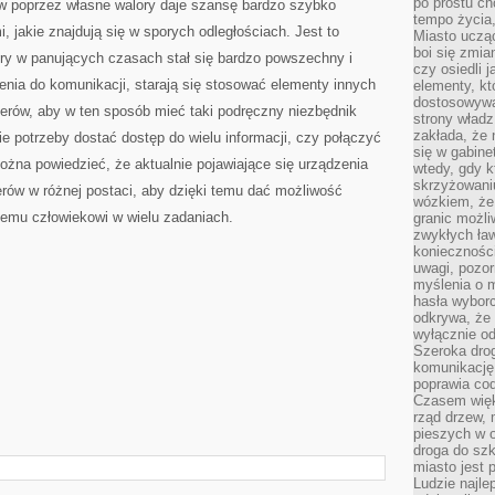
po prostu ch
 poprzez własne walory daje szansę bardzo szybko
tempo życia,
 jakie znajdują się w sporych odległościach. Jest to
Miasto ucząc
boi się zmia
ry w panujących czasach stał się bardzo powszechny i
czy osiedli 
nia do komunikacji, starają się stosować elementy innych
elementy, kt
dostosowywa
erów, aby w ten sposób mieć taki podręczny niezbędnik
strony władz
zakłada, że 
e potrzeby dostać dostęp do wielu informacji, czy połączyć
się w gabine
ożna powiedzieć, że aktualnie pojawiające się urządzenia
wtedy, gdy 
skrzyżowaniu
erów w różnej postaci, aby dzięki temu dać możliwość
wózkiem, że
demu człowiekowi w wielu zadaniach.
granic możli
zwykłych ła
koniecznośc
uwagi, pozor
myślenia o mi
hasła wybor
odkrywa, że 
wyłącznie od
Szeroka dro
komunikację
poprawia co
Czasem więk
rząd drzew, 
pieszych w 
droga do szk
miasto jest 
Ludzie najlep