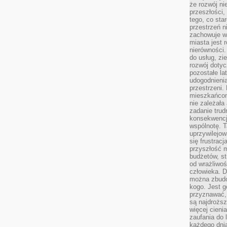
że rozwój n
przeszłości,
tego, co sta
przestrzeń n
zachowuje w
miasta jest 
nierówności.
do usług, zie
rozwój dotyc
pozostałe l
udogodnienia
przestrzeni.
mieszkańcom
nie zależał
zadanie trud
konsekwencji
wspólnotę. T
uprzywilejow
się frustracj
przyszłość m
budżetów, st
od wrażliwo
człowieka. D
można zbudo
kogo. Jest g
przyznawać,
są najdrożs
więcej cieni
zaufania do 
każdego dnia