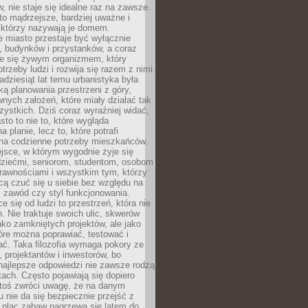
 nie staje się idealne raz na zawsze.
 to mądrzejsze, bardziej uważne i
 którzy nazywają je domem.
 miasto przestaje być wyłącznie
, budynków i przystanków, a coraz
je się żywym organizmem, który
trzeby ludzi i rozwija się razem z nimi.
adziesiąt lat temu urbanistyka była
ką planowania przestrzeni z góry,
nych założeń, które miały działać tak
ystkich. Dziś coraz wyraźniej widać,
sto to nie to, które wygląda
 planie, lecz to, które potrafi
na codzienne potrzeby mieszkańców.
jsce, w którym wygodnie żyje się
dziećmi, seniorom, studentom, osobom
rawnościami i wszystkim tym, którzy
cą czuć się u siebie bez względu na
 zawód czy styl funkcjonowania.
e się od ludzi to przestrzeń, która nie
n. Nie traktuje swoich ulic, skwerów
jako zamkniętych projektów, ale jako
óre można poprawiać, testować i
ć. Taka filozofia wymaga pokory ze
, projektantów i inwestorów, bo
najlepsze odpowiedzi nie zawsze rodzą
tach. Często pojawiają się dopiero
ktoś zwróci uwagę, że na danym
 nie da się bezpiecznie przejść z
 plac zabaw nagrzewa się latem do