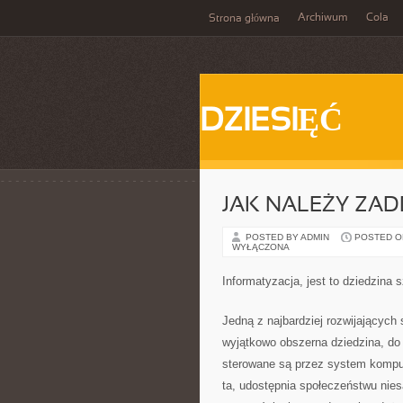
Archiwum
Cola
Strona główna
DZIESIĘĆ
JAK NALEŻY ZA
POSTED BY ADMIN
POSTED ON
WYŁĄCZONA
Informatyzacja, jest to dziedzina 
Jedną z najbardziej rozwijających s
wyjątkowo obszerna dziedzina, do j
sterowane są przez system komput
ta, udostępnia społeczeństwu nie