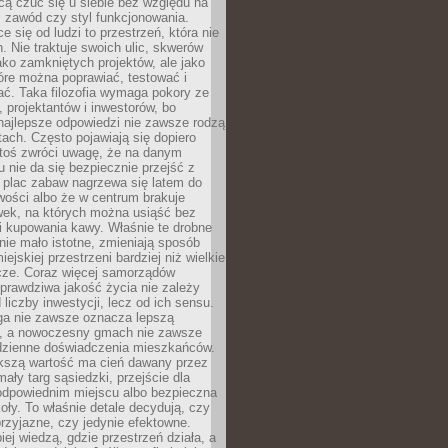
cą czuć się u siebie bez względu na
 zawód czy styl funkcjonowania.
e się od ludzi to przestrzeń, która nie
n. Nie traktuje swoich ulic, skwerów
jako zamkniętych projektów, ale jako
óre można poprawiać, testować i
ć. Taka filozofia wymaga pokory ze
, projektantów i inwestorów, bo
najlepsze odpowiedzi nie zawsze rodzą
tach. Często pojawiają się dopiero
ktoś zwróci uwagę, że na danym
 nie da się bezpiecznie przejść z
 plac zabaw nagrzewa się latem do
wości albo że w centrum brakuje
wek, na których można usiąść bez
i kupowania kawy. Właśnie te drobne
nie mało istotne, zmieniają sposób
ejskiej przestrzeni bardziej niż wielkie
cze. Coraz więcej samorządów
prawdziwa jakość życia nie zależy
 liczby inwestycji, lecz od ich sensu.
ga nie zawsze oznacza lepszą
, a nowoczesny gmach nie zawsze
dzienne doświadczenia mieszkańców.
szą wartość ma cień dawany przez
mały targ sąsiedzki, przejście dla
odpowiednim miejscu albo bezpieczna
oły. To właśnie detale decydują, czy
przyjazne, czy jedynie efektowne.
iej wiedzą, gdzie przestrzeń działa, a