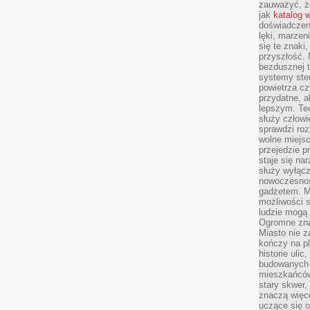
zauważyć, że
jak
katalog 
doświadczen
lęki, marzen
się te znaki
przyszłość.
bezdusznej t
systemy ster
powietrza cz
przydatne, a
lepszym. Te
służy człowie
sprawdzi roz
wolne miejsc
przejedzie p
staje się na
służy wyłącz
nowoczesnoś
gadżetem. M
możliwości s
ludzie mogą 
Ogromne zna
Miasto nie z
kończy na p
historie uli
budowanych p
mieszkańców
stary skwer,
znaczą więc
uczące się o