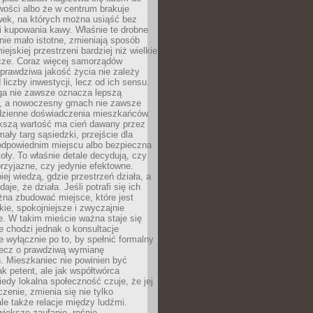
wości albo że w centrum brakuje
wek, na których można usiąść bez
i kupowania kawy. Właśnie te drobne
nie mało istotne, zmieniają sposób
ejskiej przestrzeni bardziej niż wielkie
cze. Coraz więcej samorządów
prawdziwa jakość życia nie zależy
 liczby inwestycji, lecz od ich sensu.
ga nie zawsze oznacza lepszą
, a nowoczesny gmach nie zawsze
dzienne doświadczenia mieszkańców.
szą wartość ma cień dawany przez
mały targ sąsiedzki, przejście dla
odpowiednim miejscu albo bezpieczna
oły. To właśnie detale decydują, czy
przyjazne, czy jedynie efektowne.
iej wiedzą, gdzie przestrzeń działa, a
daje, że działa. Jeśli potrafi się ich
na zbudować miejsce, które jest
zkie, spokojniejsze i zwyczajnie
. W takim mieście ważna staje się
 chodzi jednak o konsultacje
 wyłącznie po to, by spełnić formalny
lecz o prawdziwą wymianę
. Mieszkaniec nie powinien być
ak petent, ale jak współtwórca
iedy lokalna społeczność czuje, że jej
zenie, zmienia się nie tylko
ale także relacje między ludźmi.
większe zaufanie, rośnie