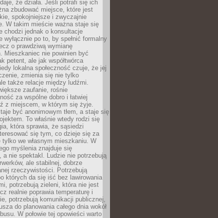
daje, że działa. Jeśli potrafi się ich
na zbudować miejsce, które jest
zkie, spokojniejsze i zwyczajnie
. W takim mieście ważna staje się
 chodzi jednak o konsultacje
 wyłącznie po to, by spełnić formalny
lecz o prawdziwą wymianę
. Mieszkaniec nie powinien być
ak petent, ale jak współtwórca
iedy lokalna społeczność czuje, że jej
zenie, zmienia się nie tylko
ale także relacje między ludźmi.
większe zaufanie, rośnie
ność za wspólne dobro i łatwiej
ź z miejscem, w którym się żyje.
taje być anonimowym tłem, a staje się
jektem. To właśnie wtedy rodzi się
gia, która sprawia, że sąsiedzi
teresować się tym, co dzieje się za
ie tylko we własnym mieszkaniu. W
ego myślenia znajduje się
 a nie spektakl. Ludzie nie potrzebują
rwerków, ale stabilnej, dobrze
nej rzeczywistości. Potrzebują
o których da się iść bez lawirowania
, potrzebują zieleni, która nie jest
ecz realnie poprawia temperaturę i
, potrzebują komunikacji publicznej,
usza do planowania całego dnia wokół
busu. W połowie tej opowieści warto