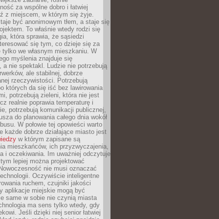
ność za wspólne dobro i łatwiej
ź z miejscem, w którym się żyje.
taje być anonimowym tłem, a staje się
jektem. To właśnie wtedy rodzi się
gia, która sprawia, że sąsiedzi
teresować się tym, co dzieje się za
ie tylko we własnym mieszkaniu. W
ego myślenia znajduje się
 a nie spektakl. Ludzie nie potrzebują
rwerków, ale stabilnej, dobrze
nej rzeczywistości. Potrzebują
o których da się iść bez lawirowania
, potrzebują zieleni, która nie jest
ecz realnie poprawia temperaturę i
, potrzebują komunikacji publicznej,
usza do planowania całego dnia wokół
busu. W połowie tej opowieści warto
 każde dobrze działające miasto jest
wiedzy
w którym zapisane są
ia mieszkańców, ich przyzwyczajenia,
ia i oczekiwania. Im uważniej odczytuje
, tym lepiej można projektować
 Nowoczesność nie musi oznaczać
echnologii. Oczywiście inteligentne
owania ruchem, czujniki jakości
y aplikacje miejskie mogą być
le same w sobie nie czynią miasta
chnologia ma sens tylko wtedy, gdy
kowi. Jeśli dzięki niej senior łatwiej