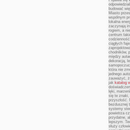
odpowiedzial
budować wię
Miasto przes
wspólnym pro
lokalna ener
zaczynają in
rogiem, a n
centrum taki
codzienność,
ciągłych faje
zaprojektowa
chodników, p
między autami
dekoracją, l
samopoczucie
która nie zm
jednego auto
zauważyć, że
jak
katalog 
doświadczen
lęki, marzen
się te znaki
przyszłość.
bezdusznej t
systemy ster
powietrza cz
przydatne, a
lepszym. Te
służy człowie