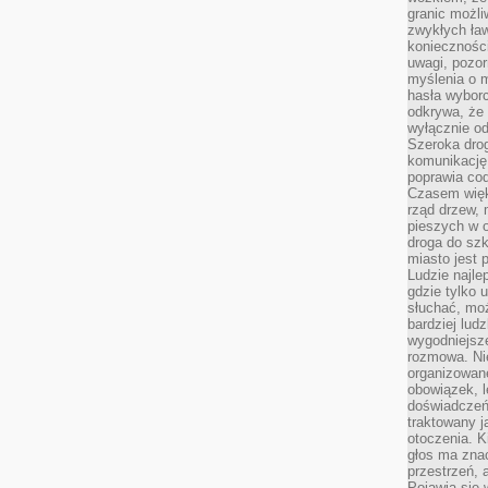
granic możli
zwykłych ła
koniecznośc
uwagi, pozor
myślenia o mi
hasła wybor
odkrywa, że 
wyłącznie od
Szeroka dro
komunikację
poprawia co
Czasem więk
rząd drzew, 
pieszych w 
droga do szk
miasto jest 
Ludzie najlep
gdzie tylko u
słuchać, moż
bardziej lud
wygodniejsze
rozmowa. Nie
organizowane
obowiązek, 
doświadczeń
traktowany j
otoczenia. K
głos ma znac
przestrzeń, 
Pojawia się 