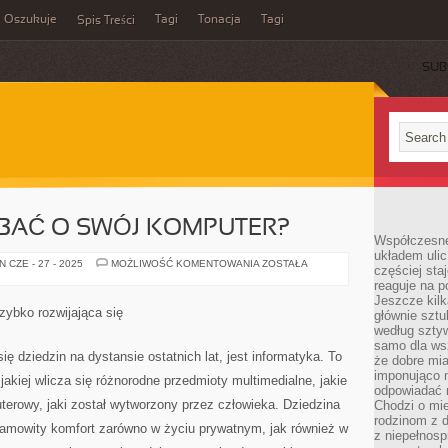
Oszukuje
Tagi
Tonacja
Tagi
Spis Treści
SUB
DBAĆ O SWÓJ KOMPUTER?
Współczesne
układem ulic
JAK
 CZE - 27 - 2025
MOŻLIWOŚĆ KOMENTOWANIA
ZOSTAŁA
częściej sta
NALEŻY
reaguje na po
ZADBAĆ
O
Jeszcze kilk
SWÓJ
szybko rozwijająca się
głównie sztu
KOMPUTER?
według sztyw
samo dla wsz
ię dziedzin na dystansie ostatnich lat, jest informatyka. To
że dobre mia
imponująco na
akiej wlicza się różnorodne przedmioty multimedialne, jakie
odpowiadać 
erowy, jaki został wytworzony przez człowieka. Dziedzina
Chodzi o mie
rodzinom z 
samowity komfort zarówno w życiu prywatnym, jak również w
z niepełnosp