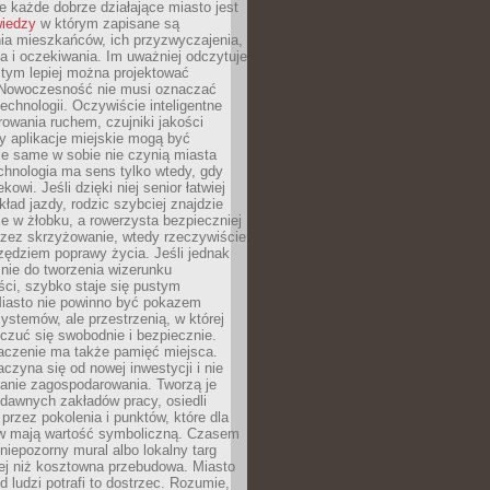
 każde dobrze działające miasto jest
wiedzy
w którym zapisane są
ia mieszkańców, ich przyzwyczajenia,
ia i oczekiwania. Im uważniej odczytuje
, tym lepiej można projektować
 Nowoczesność nie musi oznaczać
echnologii. Oczywiście inteligentne
owania ruchem, czujniki jakości
y aplikacje miejskie mogą być
le same w sobie nie czynią miasta
chnologia ma sens tylko wtedy, gdy
kowi. Jeśli dzięki niej senior łatwiej
kład jazdy, rodzic szybciej znajdzie
e w żłobku, a rowerzysta bezpieczniej
rzez skrzyżowanie, wtedy rzeczywiście
rzędziem poprawy życia. Jeśli jednak
nie do tworzenia wizerunku
ci, szybko staje się pustym
iasto nie powinno być pokazem
ystemów, ale przestrzenią, w której
czuć się swobodnie i bezpiecznie.
czenie ma także pamięć miejsca.
aczyna się od nowej inwestycji i nie
lanie zagospodarowania. Tworzą je
c, dawnych zakładów pracy, osiedli
rzez pokolenia i punktów, które dla
 mają wartość symboliczną. Czasem
 niepozorny mural albo lokalny targ
ej niż kosztowna przebudowa. Miasto
d ludzi potrafi to dostrzec. Rozumie,