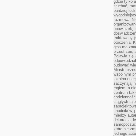
gdzie tylko u
słuchać, moż
bardziej lud
wygodniejsze
rozmowa. Nie
organizowane
obowiązek, 
doświadczeń
traktowany j
otoczenia. K
głos ma znac
przestrzeń, 
Pojawia się 
odpowiedzial
budować wię
Miasto przes
wspólnym pro
lokalna ener
zaczynają in
rogiem, a n
centrum taki
codzienność,
ciągłych faje
zaprojektowa
chodników, p
między autami
dekoracją, l
samopoczucie
która nie zm
jednego auto