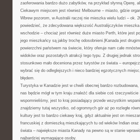
zaoferowania bardzo dużo zabytków, na przykład słynną Operę, al
Ciekawym miejscem jest również Melbourne – miasto, gdzie organi
Wbrew pozorom, w Australii raczej nie mieszka wielu ludzi – ok. 
powiedzieć, że zdecydowana większość Australijczyków mieszka
wschodzie – chociaż jest również duże miasto Perth, które jest 
jego mieszkańcy są jakby trochę odosobnieni.|Kanada jest drug
powierzchni państwem na świecie, który oferuje nam całe mnóst
widoków oraz pozostałych atrakcji tego typu. Z drugiej jednak str
stosunkowo mało doceniona przez turystów ze świata – europejcz
wybrać się do odleglejszych i nieco bardziej egzotycznych miejs
błędem.
Turystyka w Kanadzie jest w chwili obecnej bardzo rozbudowana,
nas będzie mógł w tym kraju znaleźć dla siebie coś rzeczywiście 
wspomnieliśmy, jest to kraj posiadający przede wszystkim wspani
znajdziemy tutaj wszystko, od ogromnych gór aż po rozległe równi
kultury jest to bardzo ciekawy kraj, gdyż aktualnie jest on mieszani
francuskiej z domieszką mieszkających tu od wieków Indian oraz 
świata – największe miasta Kanady na pewno są w stanie wprawi
najbardziej wymagające osoby.