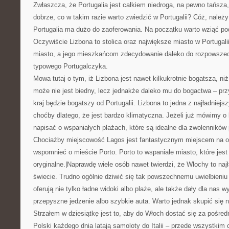
Zwłaszcza, że Portugalia jest całkiem niedroga, na pewno tańsza,
dobrze, co w takim razie warto zwiedzić w Portugalii? Cóż, należ
Portugalia ma dużo do zaoferowania. Na początku warto wziąć p
Oczywiście Lizbona to stolica oraz największe miasto w Portugali
miasto, a jego mieszkańcom zdecydowanie daleko do rozpowszec
typowego Portugalczyka.
Mowa tutaj o tym, iż Lizbona jest nawet kilkukrotnie bogatsza, niż 
może nie jest biedny, lecz jednakże daleko mu do bogactwa – prz
kraj będzie bogatszy od Portugalii. Lizbona to jedna z najładniejsz
choćby dlatego, że jest bardzo klimatyczna. Jeżeli już mówimy o 
napisać o wspaniałych plażach, które są idealne dla zwolenników p
Chociażby miejscowość Lagos jest fantastycznym miejscem na o
wspomnieć o mieście Porto. Porto to wspaniałe miasto, które jest 
oryginalne.|Naprawdę wiele osób nawet twierdzi, że Włochy to naj
świecie. Trudno ogólnie dziwić się tak powszechnemu uwielbieni
oferują nie tylko ładne widoki albo plaże, ale także dały dla nas w
przepyszne jedzenie albo szybkie auta. Warto jednak skupić się 
Strzałem w dziesiątkę jest to, aby do Włoch dostać się za pośredn
Polski każdego dnia latają samoloty do Italii – przede wszystkim 