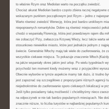
to właśnie Rzym oraz Mediolan warto na początku zwiedzić.
Chociaż akurat Mediolan bardzo często zbiera raczej negatywne op
wskazanym punktem początkowym jest Rzym – jedno z najwspani
Warto również zwiedzić Wenecję, która jest bardzo urokliwym mia
niepoprawnych romantyków. Dobre są również miejscowości położ
chodzi o wspaniałą Florencję, która jest prawdziwym rajem dla mi
nie zobaczyć Pizy, zwłaszcza Krzywej Wieży, lecz także warta wi
stosunkowo niewielkie miasto, które jest jednakże jednym z najpi
świecie. Generalnie Włochy mają tak wiele do zaoferowania, że z
wszystkie ciekawe miejsca. To pokazuje znaczenie Włoch.|Każdy
na jakże wspaniały okres jakim jest urlop. Po wielu tygodniach w
przychodzi ten moment kiedy możemy wraz z przyjaciółmi wyrus
Obecnie wyborów w tymże aspekcie mamy tak dużo, iż trudno b
jest zapoznać się szczegółowo z propozycjami różnych agencji t
niejednokrotnie do zaoferowanie sporo ciekawych lokalizacji w prz
Jeśli tylko posiadamy taką możliwość i chcielibyśmy nieco zaos
na odpoczynek w nie tak bardzo popularnych miesiącach. Nie do
znacznie niższe, to liczba turystów w najbardziej popularnych kur