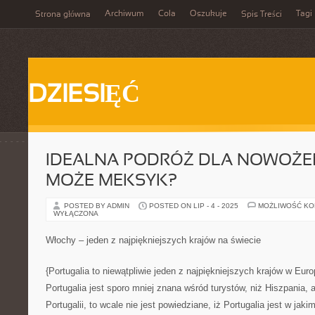
Archiwum
Cola
Oszukuje
Tagi
Strona główna
Spis Treści
DZIESIĘĆ
IDEALNA PODRÓŻ DLA NOWOŻE
MOŻE MEKSYK?
POSTED BY ADMIN
POSTED ON LIP - 4 - 2025
MOŻLIWOŚĆ K
WYŁĄCZONA
Włochy – jeden z najpiękniejszych krajów na świecie
{Portugalia to niewątpliwie jeden z najpiękniejszych krajów w Euro
Portugalia jest sporo mniej znana wśród turystów, niż Hiszpania, 
Portugalii, to wcale nie jest powiedziane, iż Portugalia jest w ja