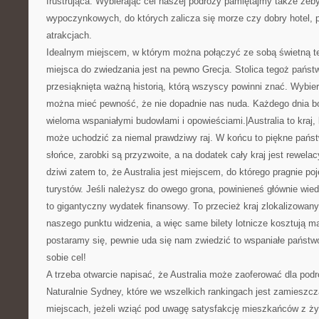
frustrująca. Wybierając cel naszej podróży pamiętajmy także żeb
wypoczynkowych, do których zalicza się morze czy dobry hotel, 
atrakcjach.
Idealnym miejscem, w którym można połączyć ze sobą świetną te
miejsca do zwiedzania jest na pewno Grecja. Stolica tegoż państw
przesiąknięta ważną historią, którą wszyscy powinni znać. Wybier
można mieć pewność, że nie dopadnie nas nuda. Każdego dnia 
wieloma wspaniałymi budowlami i opowieściami.|Australia to kraj,
może uchodzić za niemal prawdziwy raj. W końcu to piękne państw
słońce, zarobki są przyzwoite, a na dodatek cały kraj jest rewela
dziwi zatem to, że Australia jest miejscem, do którego pragnie p
turystów. Jeśli należysz do owego grona, powinieneś głównie wiedz
to gigantyczny wydatek finansowy. To przecież kraj zlokalizowa
naszego punktu widzenia, a więc same bilety lotnicze kosztują ma
postaramy się, pewnie uda się nam zwiedzić to wspaniałe państwo
sobie cel!
A trzeba otwarcie napisać, że Australia może zaoferować dla podró
Naturalnie Sydney, które we wszelkich rankingach jest zamieszc
miejscach, jeżeli wziąć pod uwagę satysfakcję mieszkańców z ż