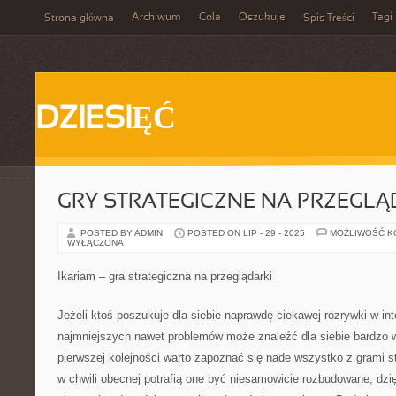
Archiwum
Cola
Oszukuje
Tagi
Strona główna
Spis Treści
DZIESIĘĆ
GRY STRATEGICZNE NA PRZEGLĄ
POSTED BY ADMIN
POSTED ON LIP - 29 - 2025
MOŻLIWOŚĆ 
WYŁĄCZONA
Ikariam – gra strategiczna na przeglądarki
Jeżeli ktoś poszukuje dla siebie naprawdę ciekawej rozrywki w int
najmniejszych nawet problemów może znaleźć dla siebie bardzo w
pierwszej kolejności warto zapoznać się nade wszystko z grami s
w chwili obecnej potrafią one być niesamowicie rozbudowane, dzi