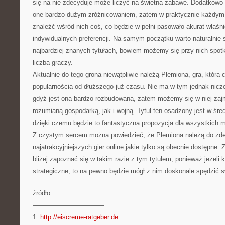
się na nie zdecyduje może liczyć na świetną zabawę. Dodatkowo
one bardzo dużym zróżnicowaniem, zatem w praktycznie każdym
znaleźć wśród nich coś, co będzie w pełni pasowało akurat właśn
indywidualnych preferencji. Na samym początku warto naturalnie 
najbardziej znanych tytułach, bowiem możemy się przy nich spot
liczbą graczy.
Aktualnie do tego grona niewątpliwie należą Plemiona, gra, która
popularnością od dłuższego już czasu. Nie ma w tym jednak nicz
gdyż jest ona bardzo rozbudowana, zatem możemy się w niej za
rozumianą gospodarką, jak i wojną. Tytuł ten osadzony jest w śr
dzięki czemu będzie to fantastyczna propozycja dla wszystkich mi
Z czystym sercem można powiedzieć, że Plemiona należą do zd
najatrakcyjniejszych gier online jakie tylko są obecnie dostępne.
bliżej zapoznać się w takim razie z tym tytułem, ponieważ jeżeli k
strategiczne, to na pewno będzie mógł z nim doskonale spędzić s
źródło:
———————————
1.
http://eiscreme-ratgeber.de