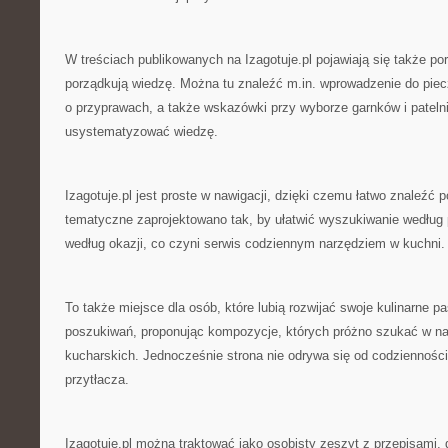
W treściach publikowanych na Izagotuje.pl pojawiają się także po
porządkują wiedzę. Można tu znaleźć m.in. wprowadzenie do piecz
o przyprawach, a także wskazówki przy wyborze garnków i pateln
usystematyzować wiedzę.
Izagotuje.pl jest proste w nawigacji, dzięki czemu łatwo znaleźć p
tematyczne zaprojektowano tak, by ułatwić wyszukiwanie według 
według okazji, co czyni serwis codziennym narzędziem w kuchni.
To także miejsce dla osób, które lubią rozwijać swoje kulinarne pas
poszukiwań, proponując kompozycje, których próżno szukać w na
kucharskich. Jednocześnie strona nie odrywa się od codzienności
przytłacza.
Izagotuje.pl można traktować jako osobisty zeszyt z przepisami, 