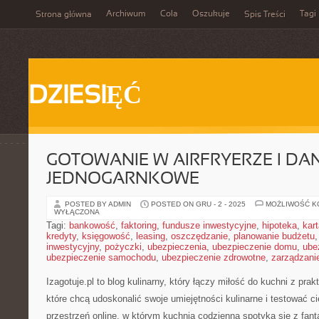
Archiwum
Cola
Oszukuje
Tagi
Strona główna
Spis Treści
DZIESIĘĆ
GOTOWANIE W AIRFRYERZE I DA
JEDNOGARNKOWE
POSTED BY ADMIN
POSTED ON GRU - 2 - 2025
MOŻLIWOŚĆ 
WYŁĄCZONA
Tagi:
bankowość
,
faktoring
,
fundusze inwestycyjne
,
hipoteka
,
kar
kredyty
,
księgowość
,
leasing
,
oszczędzanie
,
planowanie budżetu
inwestycyjny
,
pożyczki
,
ubezpieczenia
,
ubezpieczenie domu
,
ube
ubezpieczenie samochodu
,
ubezpieczenie zdrowotne
,
zarządzani
Izagotuje.pl to blog kulinarny, który łączy miłość do kuchni z pr
które chcą udoskonalić swoje umiejętności kulinarne i testować c
przestrzeń online, w którym kuchnia codzienna spotyka się z fant