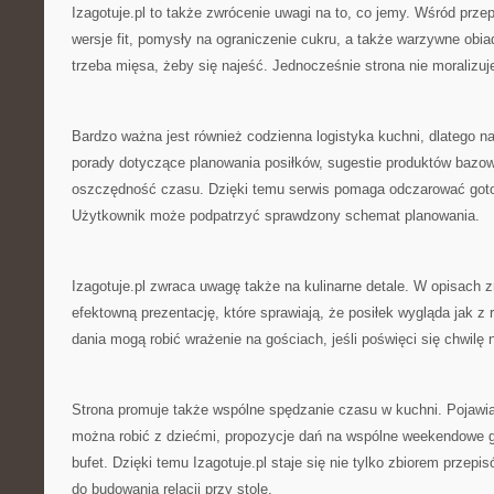
Izagotuje.pl to także zwrócenie uwagi na to, co jemy. Wśród przepi
wersje fit, pomysły na ograniczenie cukru, a także warzywne obia
trzeba mięsa, żeby się najeść. Jednocześnie strona nie moralizuj
Bardzo ważna jest również codzienna logistyka kuchni, dlatego na 
porady dotyczące planowania posiłków, sugestie produktów bazowy
oszczędność czasu. Dzięki temu serwis pomaga odczarować goto
Użytkownik może podpatrzyć sprawdzony schemat planowania.
Izagotuje.pl zwraca uwagę także na kulinarne detale. W opisach 
efektowną prezentację, które sprawiają, że posiłek wygląda jak z 
dania mogą robić wrażenie na gościach, jeśli poświęci się chwilę n
Strona promuje także wspólne spędzanie czasu w kuchni. Pojawiają
można robić z dziećmi, propozycje dań na wspólne weekendowe 
bufet. Dzięki temu Izagotuje.pl staje się nie tylko zbiorem przep
do budowania relacji przy stole.