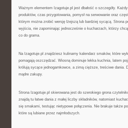
Ważnym elementem Izagotuje.pl jest dbałość o szczegóły. Każdy 
produktów, czas przygotowania, pomysł na serwowanie oraz często
którym można zrobić wersję lżejszą lub bardziej sycącą. Strona p
wyjścia, nie zapominając jednocześnie o kucharzach, którzy chc
co do grama.
Na Izagotuje.pl znajdziesz kulinarny kalendarz smaków, które wyk
pomagają oszczędzać. Wiosną dominuje lekka kuchnia, latem pojaw
królują sycące jednogarnkowce, a zimą cięższe, treściwe dania. Dz
mądre zakupy.
Strona Izagotuje.pl skierowana jest do szerokiego grona czytelni
znajdą tu łatwe dania z małej liczby składników, natomiast kuch
się smakami, testując nietypowe połączenia. Nie brakuje także pos
które są lubiane przez najmłodszych.