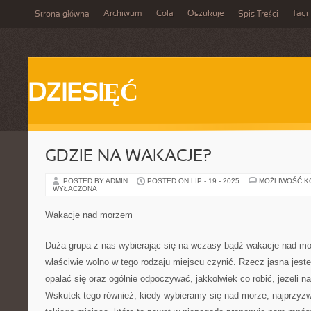
Archiwum
Cola
Oszukuje
Tagi
Strona główna
Spis Treści
DZIESIĘĆ
GDZIE NA WAKACJE?
POSTED BY ADMIN
POSTED ON LIP - 19 - 2025
MOŻLIWOŚĆ 
WYŁĄCZONA
Wakacje nad morzem
Duża grupa z nas wybierając się na wczasy bądź wakacje nad mo
właściwie wolno w tego rodzaju miejscu czynić. Rzecz jasna jest
opalać się oraz ogólnie odpoczywać, jakkolwiek co robić, jeżeli 
Wskutek tego również, kiedy wybieramy się nad morze, najprzyzwo