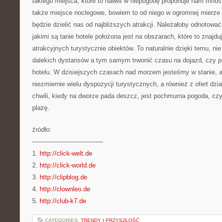
takiego miejsca, które to nawet w niepogodę proponuje nam mnóst
także miejsce noclegowe, bowiem to od niego w ogromnej mierze 
będzie dzielić nas od najbliższych atrakcji. Należałoby odnotowa
jakimi są tanie hotele położona jest na obszarach, które to znajduj
atrakcyjnych turystycznie obiektów. To naturalnie dzięki temu, 
dalekich dystansów a tym samym trwonić czasu na dojazd, czy p
hotelu. W dzisiejszych czasach nad morzem jesteśmy w stanie, 
niezmiernie wielu dyspozycji turystycznych, a również z ofert dzi
chwili, kiedy na dworze pada deszcz, jest pochmurna pogoda, cz
plażę.
źródło:
———————————
1.
http://click-welt.de
2.
http://click-world.de
3.
http://clipblog.de
4.
http://clownleo.de
5.
http://club-k7.de
CATEGORIES:
TRENDY I PRZYSZŁOŚĆ