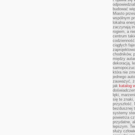
odpowiedzial
budować wię
Miasto przes
wspólnym pro
lokalna ener
zaczynają in
rogiem, a n
centrum taki
codzienność,
ciągłych faje
zaprojektowa
chodników, p
między autami
dekoracją, l
samopoczucie
która nie zm
jednego auto
zauważyć, że
jak
katalog 
doświadczen
lęki, marzen
się te znaki
przyszłość.
bezdusznej t
systemy ster
powietrza cz
przydatne, a
lepszym. Te
służy człowie