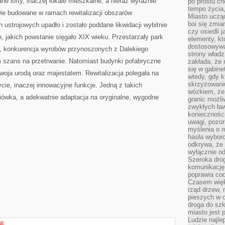
e lofty, inaczej lokale mieszkalne, a nieraz wyraźnie
po prostu ch
tempo życia,
e budowane w ramach rewitalizacji obszarów
Miasto ucząc
boi się zmia
strojowych upadło i zostało poddane likwidacji wybitnie
czy osiedli 
jakich powstanie sięgało XIX wieku. Przestarzały park
elementy, kt
dostosowywa
, konkurencja wyrobów przynoszonych z Dalekiego
strony władz
szans na przetrwanie. Natomiast budynki pofabryczne
zakłada, że 
się w gabine
woja urodą oraz majestatem. Rewitalizacja polegała na
wtedy, gdy 
skrzyżowaniu
cie, inaczej innowacyjne funkcje. Jedną z takich
wózkiem, że
niówka, a adekwatnie adaptacja na oryginalne, wygodne
granic możli
zwykłych ła
koniecznośc
uwagi, pozor
myślenia o mi
hasła wybor
odkrywa, że 
wyłącznie od
Szeroka dro
komunikację
poprawia co
Czasem więk
rząd drzew, 
pieszych w 
droga do szk
miasto jest 
Ludzie najlep
NE