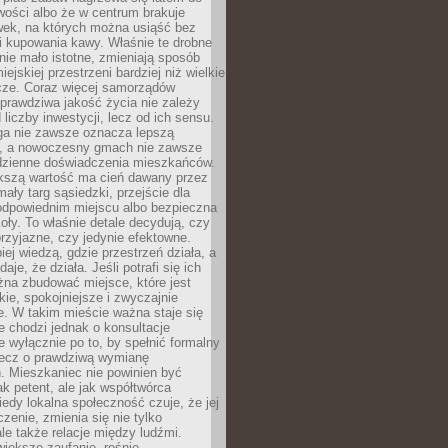
wości albo że w centrum brakuje
wek, na których można usiąść bez
i kupowania kawy. Właśnie te drobne
nie mało istotne, zmieniają sposób
ejskiej przestrzeni bardziej niż wielkie
cze. Coraz więcej samorządów
prawdziwa jakość życia nie zależy
 liczby inwestycji, lecz od ich sensu.
ga nie zawsze oznacza lepszą
, a nowoczesny gmach nie zawsze
dzienne doświadczenia mieszkańców.
szą wartość ma cień dawany przez
mały targ sąsiedzki, przejście dla
odpowiednim miejscu albo bezpieczna
oły. To właśnie detale decydują, czy
przyjazne, czy jedynie efektowne.
iej wiedzą, gdzie przestrzeń działa, a
daje, że działa. Jeśli potrafi się ich
na zbudować miejsce, które jest
zkie, spokojniejsze i zwyczajnie
. W takim mieście ważna staje się
 chodzi jednak o konsultacje
 wyłącznie po to, by spełnić formalny
lecz o prawdziwą wymianę
. Mieszkaniec nie powinien być
ak petent, ale jak współtwórca
iedy lokalna społeczność czuje, że jej
zenie, zmienia się nie tylko
ale także relacje między ludźmi.
większe zaufanie, rośnie