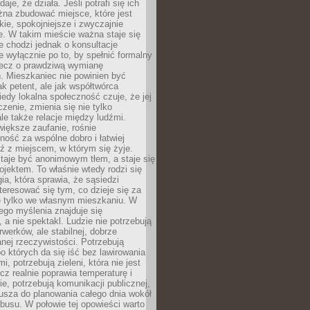
daje, że działa. Jeśli potrafi się ich
na zbudować miejsce, które jest
zkie, spokojniejsze i zwyczajnie
. W takim mieście ważna staje się
 chodzi jednak o konsultacje
 wyłącznie po to, by spełnić formalny
lecz o prawdziwą wymianę
. Mieszkaniec nie powinien być
ak petent, ale jak współtwórca
iedy lokalna społeczność czuje, że jej
zenie, zmienia się nie tylko
ale także relacje między ludźmi.
większe zaufanie, rośnie
ność za wspólne dobro i łatwiej
ź z miejscem, w którym się żyje.
taje być anonimowym tłem, a staje się
jektem. To właśnie wtedy rodzi się
gia, która sprawia, że sąsiedzi
teresować się tym, co dzieje się za
ie tylko we własnym mieszkaniu. W
ego myślenia znajduje się
 a nie spektakl. Ludzie nie potrzebują
rwerków, ale stabilnej, dobrze
nej rzeczywistości. Potrzebują
o których da się iść bez lawirowania
, potrzebują zieleni, która nie jest
ecz realnie poprawia temperaturę i
, potrzebują komunikacji publicznej,
usza do planowania całego dnia wokół
busu. W połowie tej opowieści warto