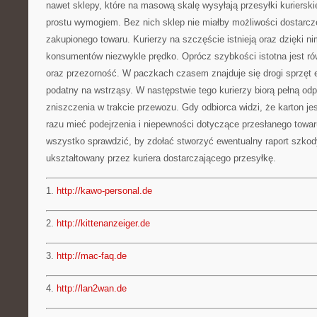
nawet sklepy, które na masową skalę wysyłają przesyłki kuriersk
prostu wymogiem. Bez nich sklep nie miałby możliwości dostarc
zakupionego towaru. Kurierzy na szczęście istnieją oraz dzięki ni
konsumentów niezwykle prędko. Oprócz szybkości istotna jest ró
oraz przezorność. W paczkach czasem znajduje się drogi sprzęt el
podatny na wstrząsy. W następstwie tego kurierzy biorą pełną od
zniszczenia w trakcie przewozu. Gdy odbiorca widzi, że karton 
razu mieć podejrzenia i niepewności dotyczące przesłanego towa
wszystko sprawdzić, by zdołać stworzyć ewentualny raport szkody
ukształtowany przez kuriera dostarczającego przesyłkę.
1.
http://kawo-personal.de
2.
http://kittenanzeiger.de
3.
http://mac-faq.de
4.
http://lan2wan.de