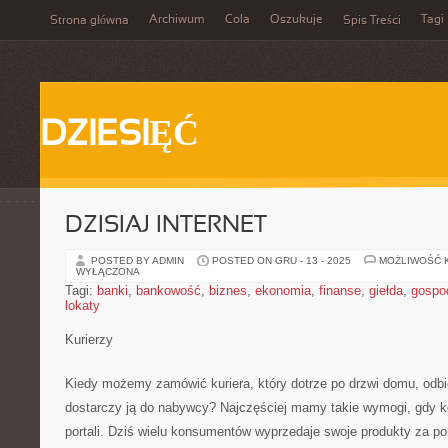
Archiwum
Cola
Oszukuje
Tagi
Strona główna
Spis Treści
DZIESIĘĆ
DZISIAJ INTERNET
POSTED BY ADMIN
POSTED ON GRU - 13 - 2025
MOŻLIWOŚĆ 
WYŁĄCZONA
Tagi:
banki
,
bankowość
,
biznes
,
ekonomia
,
finanse
,
giełda
,
gospo
lokaty
Kurierzy
Kiedy możemy zamówić kuriera, który dotrze po drzwi domu, odbi
dostarczy ją do nabywcy? Najczęściej mamy takie wymogi, gdy k
portali. Dziś wielu konsumentów wyprzedaje swoje produkty za po