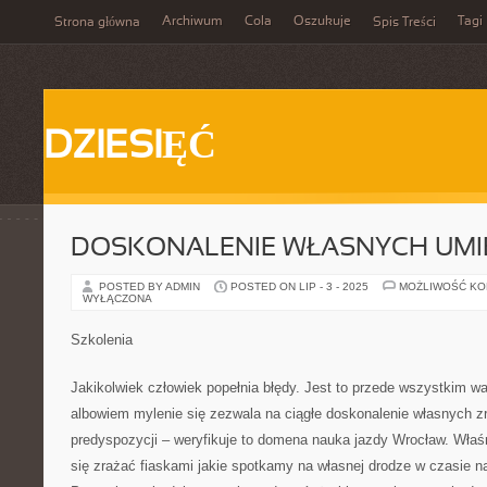
Archiwum
Cola
Oszukuje
Tagi
Strona główna
Spis Treści
DZIESIĘĆ
DOSKONALENIE WŁASNYCH UMI
POSTED BY ADMIN
POSTED ON LIP - 3 - 2025
MOŻLIWOŚĆ K
WYŁĄCZONA
Szkolenia
Jakikolwiek człowiek popełnia błędy. Jest to przede wszystkim w
albowiem mylenie się zezwala na ciągłe doskonalenie własnych zr
predyspozycji – weryfikuje to domena nauka jazdy Wrocław. Właś
się zrażać fiaskami jakie spotkamy na własnej drodze w czasie n