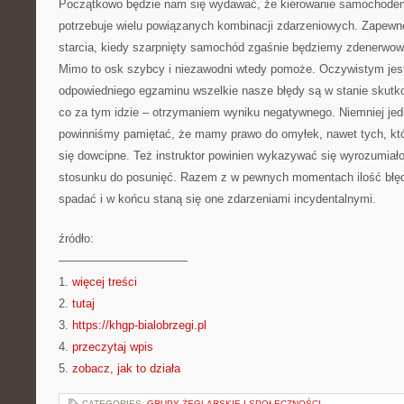
Początkowo będzie nam się wydawać, że kierowanie samochodem
potrzebuje wielu powiązanych kombinacji zdarzeniowych. Zapew
starcia, kiedy szarpnięty samochód zgaśnie będziemy zdenerwowa
Mimo to osk szybcy i niezawodni wtedy pomoże. Oczywistym jest
odpowiedniego egzaminu wszelkie nasze błędy są w stanie skutk
co za tym idzie – otrzymaniem wyniku negatywnego. Niemniej jed
powinniśmy pamiętać, że mamy prawo do omyłek, nawet tych, k
się dowcipne. Też instruktor powinien wykazywać się wyrozumiało
stosunku do posunięć. Razem z w pewnych momentach ilość błę
spadać i w końcu staną się one zdarzeniami incydentalnymi.
źródło:
———————————
1.
więcej treści
2.
tutaj
3.
https://khgp-bialobrzegi.pl
4.
przeczytaj wpis
5.
zobacz, jak to działa
CATEGORIES:
GRUPY ŻEGLARSKIE I SPOŁECZNOŚCI