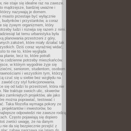
 nie staje się idealne raz na zawsze.
 to mądrzejsze, bardziej uważne i
 którzy nazywają je domem.
 miasto przestaje być wyłącznie
, budynków i przystanków, a coraz
je się żywym organizmem, który
trzeby ludzi i rozwija się razem z nimi.
adziesiąt lat temu urbanistyka była
ką planowania przestrzeni z góry,
nych założeń, które miały działać tak
ystkich. Dziś coraz wyraźniej widać,
sto to nie to, które wygląda
 planie, lecz to, które potrafi
na codzienne potrzeby mieszkańców.
jsce, w którym wygodnie żyje się
dziećmi, seniorom, studentom, osobom
rawnościami i wszystkim tym, którzy
cą czuć się u siebie bez względu na
 zawód czy styl funkcjonowania.
e się od ludzi to przestrzeń, która nie
n. Nie traktuje swoich ulic, skwerów
jako zamkniętych projektów, ale jako
óre można poprawiać, testować i
ć. Taka filozofia wymaga pokory ze
, projektantów i inwestorów, bo
najlepsze odpowiedzi nie zawsze rodzą
tach. Często pojawiają się dopiero
ktoś zwróci uwagę, że na danym
 nie da się bezpiecznie przejść z
 plac zabaw nagrzewa się latem do