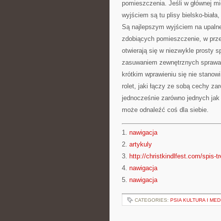
pomieszczenia. Jeśli w głównej mie
wyjściem są tu plisy bielsko-biała
Są najlepszym wyjściem na upalne
zdobiących pomieszczenie, w przec
otwierają się w niezwykle prosty 
zasuwaniem zewnętrznych sprawa j
krótkim wprawieniu się nie stanowi
rolet, jaki łączy ze sobą cechy z
jednocześnie zarówno jednych jak 
może odnaleźć coś dla siebie.
1.
nawigacja
2.
artykuly
3.
http://christkindlfest.com/spis-t
4.
nawigacja
5.
nawigacja
CATEGORIES:
PSIA KULTURA I MED