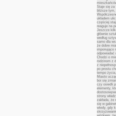
mieszkańców,
Staje się za
bliższe tym,
Współczesne
układem ulic
częściej sta
reaguje na po
Jeszcze kilk
głównie sztu
według sztyw
samo dla wsz
że dobre mia
imponująco na
odpowiadać 
Chodzi o mie
rodzinom z 
z niepełnosp
po prostu ch
tempo życia,
Miasto ucząc
boi się zmia
czy osiedli 
elementy, kt
dostosowywa
strony władz
zakłada, że 
się w gabine
wtedy, gdy 
skrzyżowaniu
wózkiem, że