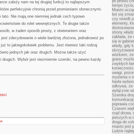
po prostu ch
rze zależy nam na tej drugiej funkcji to najlepszym
tempo życia,
, które perfekcyjnie chronią przed promieniami słonecznymi.
Miasto ucząc
boi się zmia
 lato. Nie mają one niemniej jednak cech typowo
czy osiedli 
elementy, kt
iwieństwie do rolet wewnętrznych. Te drugie także
dostosowywa
sposób, w żaden sposób prosty, z otwieraniem oraz
strony władz
zakłada, że 
est zdecydowanie o wiele bardziej złożona, jednakowoż po
się w gabine
 już to jakiegokolwiek problemu. Jest również taki rodzaj
wtedy, gdy 
skrzyżowaniu
arówno jednych jak oraz drugich. Można także użyć
wózkiem, że
granic możli
i drugich. Wybór jest niezmiernie szeroki, na pewno każdy
zwykłych ła
koniecznośc
uwagi, pozor
myślenia o mi
hasła wybor
odkrywa, że 
wyłącznie od
resci
Szeroka dro
komunikację
poprawia co
Czasem więk
rząd drzew, 
pieszych w 
IA
droga do szk
miasto jest 
Ludzie najlep