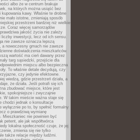
wości albo że w centrum brakuje
wek, na których można usiąść bez
i kupowania kawy. Właśnie te drobne
nie mało istotne, zmieniają sposób
ejskiej przestrzeni bardziej niż wielkie
cze. Coraz więcej samorządów
prawdziwa jakość życia nie zależy
 liczby inwestycji, lecz od ich sensu.
ga nie zawsze oznacza lepszą
, a nowoczesny gmach nie zawsze
dzienne doświadczenia mieszkańców.
szą wartość ma cień dawany przez
mały targ sąsiedzki, przejście dla
odpowiednim miejscu albo bezpieczna
oły. To właśnie detale decydują, czy
przyjazne, czy jedynie efektowne.
iej wiedzą, gdzie przestrzeń działa, a
daje, że działa. Jeśli potrafi się ich
na zbudować miejsce, które jest
zkie, spokojniejsze i zwyczajnie
. W takim mieście ważna staje się
 chodzi jednak o konsultacje
 wyłącznie po to, by spełnić formalny
lecz o prawdziwą wymianę
. Mieszkaniec nie powinien być
ak petent, ale jak współtwórca
iedy lokalna społeczność czuje, że jej
zenie, zmienia się nie tylko
ale także relacje między ludźmi.
większe zaufanie, rośnie