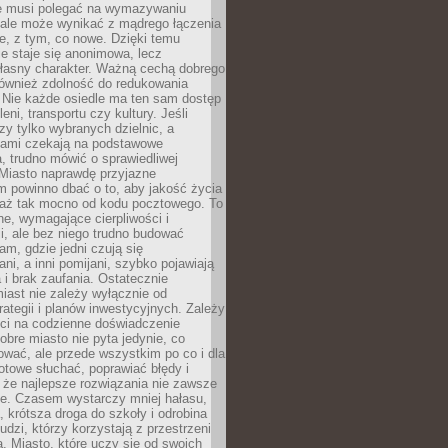
ie musi polegać na wymazywaniu
 ale może wynikać z mądrego łączenia
re, z tym, co nowe. Dzięki temu
ie staje się anonimowa, lecz
łasny charakter. Ważną cechą dobrego
również zdolność do redukowania
 Nie każde osiedle ma ten sam dostęp
leni, transportu czy kultury. Jeśli
zy tylko wybranych dzielnic, a
atami czekają na podstawowe
, trudno mówić o sprawiedliwej
 Miasto naprawdę przyjazne
 powinno dbać o to, aby jakość życia
a aż tak mocno od kodu pocztowego. To
ne, wymagające cierpliwości i
, ale bez niego trudno budować
am, gdzie jedni czują się
ani, a inni pomijani, szybko pojawiają
a i brak zaufania. Ostatecznie
iast nie zależy wyłącznie od
rategii i planów inwestycyjnych. Zależy
ści na codzienne doświadczenie
obre miasto nie pyta jedynie, co
wać, ale przede wszystkim po co i dla
otowe słuchać, poprawiać błędy i
 że najlepsze rozwiązania nie zawsze
ze. Czasem wystarczy mniej hałasu,
a, krótsza droga do szkoły i odrobina
ludzi, którzy korzystają z przestrzeni
. Miasto, które uczy się od swoich