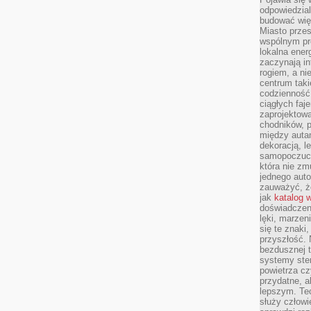
odpowiedzial
budować wię
Miasto przes
wspólnym pro
lokalna ener
zaczynają in
rogiem, a n
centrum taki
codzienność,
ciągłych faje
zaprojektowa
chodników, p
między autami
dekoracją, l
samopoczucie
która nie zm
jednego auto
zauważyć, że
jak
katalog 
doświadczen
lęki, marzen
się te znaki
przyszłość.
bezdusznej t
systemy ster
powietrza cz
przydatne, a
lepszym. Te
służy człowie