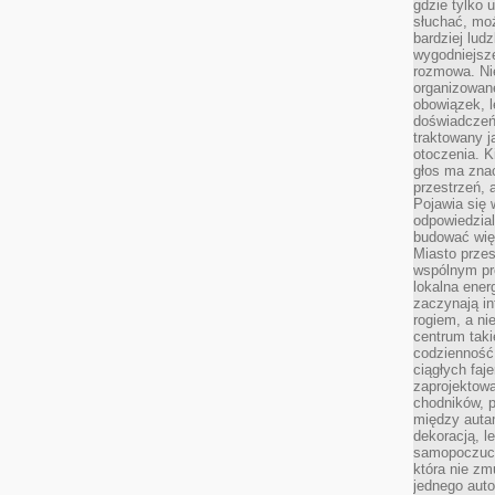
gdzie tylko u
słuchać, moż
bardziej lud
wygodniejsze
rozmowa. Nie
organizowane
obowiązek, 
doświadczeń
traktowany j
otoczenia. K
głos ma znac
przestrzeń, 
Pojawia się 
odpowiedzial
budować wię
Miasto przes
wspólnym pro
lokalna ener
zaczynają in
rogiem, a n
centrum taki
codzienność,
ciągłych faje
zaprojektowa
chodników, p
między autami
dekoracją, l
samopoczucie
która nie zm
jednego auto