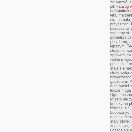
zauważyć, że
jak
katalog 
doświadczen
lęki, marzen
się te znaki
przyszłość.
bezdusznej t
systemy ster
powietrza cz
przydatne, a
lepszym. Te
służy człowie
sprawdzi roz
wolne miejsc
przejedzie p
staje się na
służy wyłącz
nowoczesnoś
gadżetem. M
możliwości s
ludzie mogą 
Ogromne zna
Miasto nie z
kończy na p
historie uli
budowanych p
mieszkańców
stary skwer,
znaczą więc
uczące się o