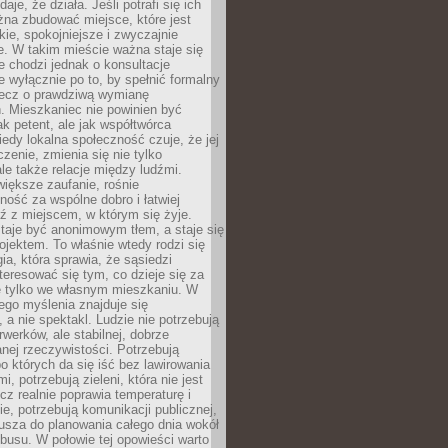
daje, że działa. Jeśli potrafi się ich
na zbudować miejsce, które jest
zkie, spokojniejsze i zwyczajnie
. W takim mieście ważna staje się
 chodzi jednak o konsultacje
 wyłącznie po to, by spełnić formalny
lecz o prawdziwą wymianę
. Mieszkaniec nie powinien być
ak petent, ale jak współtwórca
iedy lokalna społeczność czuje, że jej
zenie, zmienia się nie tylko
ale także relacje między ludźmi.
większe zaufanie, rośnie
ność za wspólne dobro i łatwiej
ź z miejscem, w którym się żyje.
taje być anonimowym tłem, a staje się
jektem. To właśnie wtedy rodzi się
gia, która sprawia, że sąsiedzi
teresować się tym, co dzieje się za
ie tylko we własnym mieszkaniu. W
ego myślenia znajduje się
 a nie spektakl. Ludzie nie potrzebują
rwerków, ale stabilnej, dobrze
nej rzeczywistości. Potrzebują
o których da się iść bez lawirowania
, potrzebują zieleni, która nie jest
ecz realnie poprawia temperaturę i
, potrzebują komunikacji publicznej,
usza do planowania całego dnia wokół
busu. W połowie tej opowieści warto