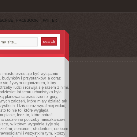
SCRIBE
FACEBOOK
TWITTER
 miasto przestaje być wyłącznie
, budynków i przystanków, a coraz
je się żywym organizmem, który
trzeby ludzi i rozwija się razem z nimi.
adziesiąt lat temu urbanistyka była
ką planowania przestrzeni z góry,
nych założeń, które miały działać tak
ystkich. Dziś coraz wyraźniej widać,
sto to nie to, które wygląda
 planie, lecz to, które potrafi
na codzienne potrzeby mieszkańców.
jsce, w którym wygodnie żyje się
dziećmi, seniorom, studentom, osobom
rawnościami i wszystkim tym, którzy