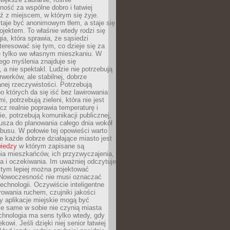
ność za wspólne dobro i łatwiej
ź z miejscem, w którym się żyje.
taje być anonimowym tłem, a staje się
jektem. To właśnie wtedy rodzi się
gia, która sprawia, że sąsiedzi
teresować się tym, co dzieje się za
ie tylko we własnym mieszkaniu. W
ego myślenia znajduje się
 a nie spektakl. Ludzie nie potrzebują
rwerków, ale stabilnej, dobrze
nej rzeczywistości. Potrzebują
o których da się iść bez lawirowania
, potrzebują zieleni, która nie jest
ecz realnie poprawia temperaturę i
, potrzebują komunikacji publicznej,
usza do planowania całego dnia wokół
busu. W połowie tej opowieści warto
 każde dobrze działające miasto jest
wiedzy
w którym zapisane są
ia mieszkańców, ich przyzwyczajenia,
ia i oczekiwania. Im uważniej odczytuje
, tym lepiej można projektować
 Nowoczesność nie musi oznaczać
echnologii. Oczywiście inteligentne
owania ruchem, czujniki jakości
y aplikacje miejskie mogą być
le same w sobie nie czynią miasta
chnologia ma sens tylko wtedy, gdy
kowi. Jeśli dzięki niej senior łatwiej