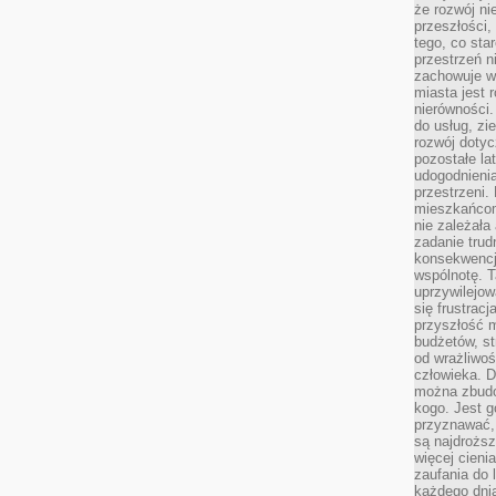
że rozwój n
przeszłości,
tego, co sta
przestrzeń n
zachowuje w
miasta jest 
nierówności.
do usług, zie
rozwój dotyc
pozostałe l
udogodnienia
przestrzeni.
mieszkańcom
nie zależał
zadanie trud
konsekwencji
wspólnotę. T
uprzywilejow
się frustracj
przyszłość m
budżetów, st
od wrażliwo
człowieka. D
można zbudo
kogo. Jest g
przyznawać,
są najdrożs
więcej cieni
zaufania do 
każdego dnia