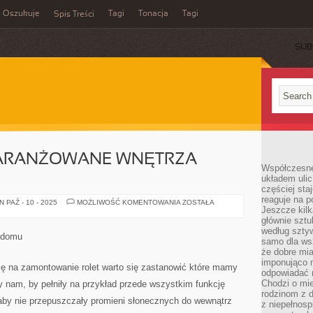
Oszukuje
Tagi
Tonacja
Tagi
Spis Treści
SUB
ARANŻOWANE WNĘTRZA
Współczesne
układem ulic
częściej sta
reaguje na po
DOSKONALE
 PAŹ - 10 - 2025
MOŻLIWOŚĆ KOMENTOWANIA
ZOSTAŁA
Jeszcze kilk
ZAARANŻOWANE
WNĘTRZA
głównie sztu
DOMU
według sztyw
 domu
samo dla wsz
że dobre mia
imponująco na
ię na zamontowanie rolet warto się zastanowić które mamy
odpowiadać 
Chodzi o mie
 nam, by pełniły na przykład przede wszystkim funkcję
rodzinom z 
by nie przepuszczały promieni słonecznych do wewnątrz
z niepełnosp