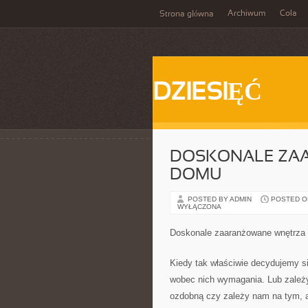
Archiwum
Cola
Strona główna
DZIESIĘĆ
DOSKONALE ZA
DOMU
POSTED BY ADMIN
POSTED ON
WYŁĄCZONA
Doskonale zaaranżowane wnętrza
Kiedy tak właściwie decydujemy s
wobec nich wymagania. Lub zależy
ozdobną czy zależy nam na tym, a