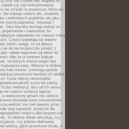
cą czuć się u siebie bez względu na
 zawód czy styl funkcjonowania.
e się od ludzi to przestrzeń, która nie
n. Nie traktuje swoich ulic, skwerów
jako zamkniętych projektów, ale jako
óre można poprawiać, testować i
ć. Taka filozofia wymaga pokory ze
, projektantów i inwestorów, bo
najlepsze odpowiedzi nie zawsze rodzą
tach. Często pojawiają się dopiero
ktoś zwróci uwagę, że na danym
 nie da się bezpiecznie przejść z
 plac zabaw nagrzewa się latem do
wości albo że w centrum brakuje
wek, na których można usiąść bez
i kupowania kawy. Właśnie te drobne
nie mało istotne, zmieniają sposób
ejskiej przestrzeni bardziej niż wielkie
cze. Coraz więcej samorządów
prawdziwa jakość życia nie zależy
 liczby inwestycji, lecz od ich sensu.
ga nie zawsze oznacza lepszą
, a nowoczesny gmach nie zawsze
dzienne doświadczenia mieszkańców.
szą wartość ma cień dawany przez
mały targ sąsiedzki, przejście dla
odpowiednim miejscu albo bezpieczna
oły. To właśnie detale decydują, czy
przyjazne, czy jedynie efektowne.
iej wiedzą, gdzie przestrzeń działa, a