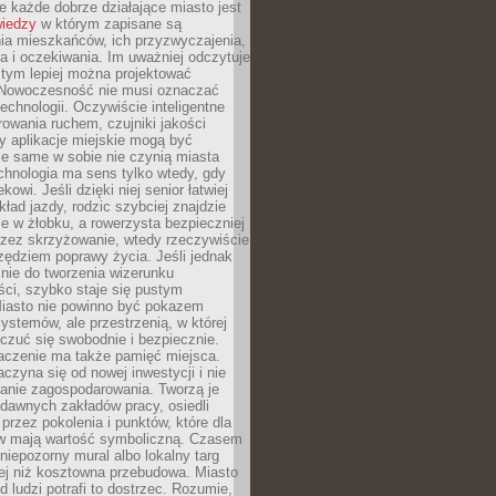
 każde dobrze działające miasto jest
wiedzy
w którym zapisane są
ia mieszkańców, ich przyzwyczajenia,
ia i oczekiwania. Im uważniej odczytuje
, tym lepiej można projektować
 Nowoczesność nie musi oznaczać
echnologii. Oczywiście inteligentne
owania ruchem, czujniki jakości
y aplikacje miejskie mogą być
le same w sobie nie czynią miasta
chnologia ma sens tylko wtedy, gdy
kowi. Jeśli dzięki niej senior łatwiej
kład jazdy, rodzic szybciej znajdzie
e w żłobku, a rowerzysta bezpieczniej
rzez skrzyżowanie, wtedy rzeczywiście
rzędziem poprawy życia. Jeśli jednak
nie do tworzenia wizerunku
ci, szybko staje się pustym
iasto nie powinno być pokazem
ystemów, ale przestrzenią, w której
czuć się swobodnie i bezpiecznie.
czenie ma także pamięć miejsca.
aczyna się od nowej inwestycji i nie
lanie zagospodarowania. Tworzą je
c, dawnych zakładów pracy, osiedli
rzez pokolenia i punktów, które dla
 mają wartość symboliczną. Czasem
 niepozorny mural albo lokalny targ
ej niż kosztowna przebudowa. Miasto
d ludzi potrafi to dostrzec. Rozumie,