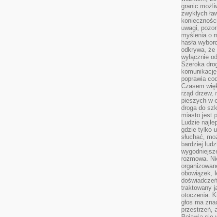
granic możli
zwykłych ła
koniecznośc
uwagi, pozor
myślenia o mi
hasła wybor
odkrywa, że 
wyłącznie od
Szeroka dro
komunikację
poprawia co
Czasem więk
rząd drzew, 
pieszych w 
droga do szk
miasto jest 
Ludzie najlep
gdzie tylko u
słuchać, moż
bardziej lud
wygodniejsze
rozmowa. Nie
organizowane
obowiązek, 
doświadczeń
traktowany j
otoczenia. K
głos ma znac
przestrzeń, 
Pojawia się 