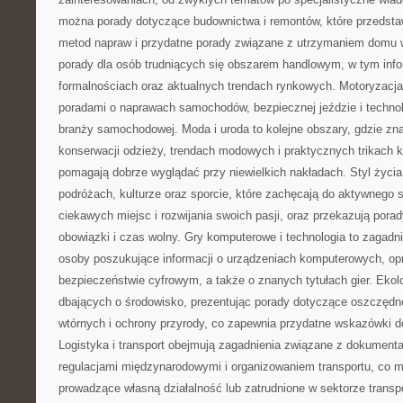
można porady dotyczące budownictwa i remontów, które przedstaw
metod napraw i przydatne porady związane z utrzymaniem domu w 
porady dla osób trudniących się obszarem handlowym, w tym info
formalnościach oraz aktualnych trendach rynkowych. Motoryzacja 
poradami o naprawach samochodów, bezpiecznej jeździe i techn
branży samochodowej. Moda i uroda to kolejne obszary, gdzie zn
konserwacji odzieży, trendach modowych i praktycznych trikach 
pomagają dobrze wyglądać przy niewielkich nakładach. Styl życia
podróżach, kulturze oraz sporcie, które zachęcają do aktywnego
ciekawych miejsc i rozwijania swoich pasji, oraz przekazują pora
obowiązki i czas wolny. Gry komputerowe i technologia to zagadnie
osoby poszukujące informacji o urządzeniach komputerowych, o
bezpieczeństwie cyfrowym, a także o znanych tytułach gier. Eko
dbających o środowisko, prezentując porady dotyczące oszczędno
wtórnych i ochrony przyrody, co zapewnia przydatne wskazówki d
Logistyka i transport obejmują zagadnienia związane z dokumenta
regulacjami międzynarodowymi i organizowaniem transportu, co 
prowadzące własną działalność lub zatrudnione w sektorze trans