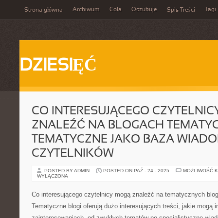
Archiwum
Cola
Oszukuje
Tagi
Strona główna
Spis Treści
DZIESIĘĆ
CO INTERESUJĄCEGO CZYTELNIC
ZNALEŹĆ NA BLOGACH TEMATY
TEMATYCZNE JAKO BAZA WIADO
CZYTELNIKÓW
POSTED BY ADMIN
POSTED ON PAŹ - 24 - 2025
MOŻLIWOŚĆ 
WYŁĄCZONA
Co interesującego czytelnicy mogą znaleźć na tematycznych blo
Tematyczne blogi oferują dużo interesujących treści, jakie mogą
zainteresowaniach, od zwykłych tematów po specjalistyczne wia