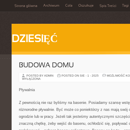
Archiwum
Cola
Oszukuje
Tagi
Strona główna
Spis Treści
DZIESIĘĆ
BUDOWA DOMU
POSTED BY ADMIN
POSTED ON SIE - 1 - 2025
MOŻLIWOŚĆ K
WYŁĄCZONA
Pływalnia
Z pewnością nie raz byliśmy na basenie. Posiadamy szansę wstę
różnorodne pływalnie. Być może co poniektórzy z nas mają swój
ogrodzie lub w pracy. Jeżeli tak jesteśmy autentycznymi szczęś
znaczną chętkę, żeby wejść do basenu, ochłodzić się, popływać 