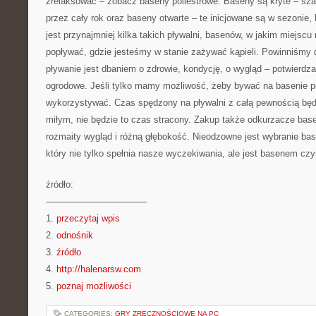
zrelaksować – zobacz baseny poliestrowe. Baseny są kryte – szan
przez cały rok oraz baseny otwarte – te inicjowane są w sezonie,
jest przynajmniej kilka takich pływalni, basenów, w jakim miejs
popływać, gdzie jesteśmy w stanie zażywać kąpieli. Powinniśmy 
pływanie jest dbaniem o zdrowie, kondycję, o wygląd – potwierdza
ogrodowe. Jeśli tylko mamy możliwość, żeby bywać na basenie p
wykorzystywać. Czas spędzony na pływalni z całą pewnością bę
miłym, nie będzie to czas stracony. Zakup także odkurzacze ba
rozmaity wygląd i różną głębokość. Nieodzowne jest wybranie ba
który nie tylko spełnia nasze wyczekiwania, ale jest basenem cz
źródło:
———————————
1.
przeczytaj wpis
2.
odnośnik
3.
źródło
4.
http://halenarsw.com
5.
poznaj możliwości
CATEGORIES:
GRY ZRĘCZNOŚCIOWE NA PC