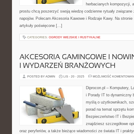
herbacianych kompozycji, a 
prostu chcą poszerzyć swoją wiedzę codzienne rytuały związane
napojów. Polecam Akcesoria Kawowe i Rodzaje Kawy. Na stroni
artykuły poświęcone […]
CATEGORIES:
OGRODY WIEJSKIE I RUSTYKALNE
AKCESORIA GAMINGOWE I NOWI
I WYDARZEŃ BRANŻOWYCH
POSTED BY ADMIN
LIS - 20 - 2025
MOŻLIWOŚĆ KOMENTOWAN
Diprocon.pl – Komputery, L
i Porady IT to dynamiczny b
myślą o użytkownikach, s
porad na temat sprzętu ko
Bezpieczeństwo IT i Bezpie
znajdziesz szczegółowe op
oraz peryferiów, a także bieżące wiadomości ze świata IT i prakt