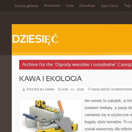
Archiwum
Cola
Oszukuje
Tagi
Strona główna
Spis Treści
DZIESIĘĆ
Archive for the ‘Ogrody wiejskie i rustykalne’ Categ
KAWA I EKOLOGIA
POSTED BY ADMIN
KWI - 12 - 2026
MOŻLIWOŚĆ KOMENTOWA
ten serwis to zakątek, w kt
światem herbaty, a pasja 
zamienia się w użyteczne w
bogaty zbiór tematów. To s
został stworzony dla miło