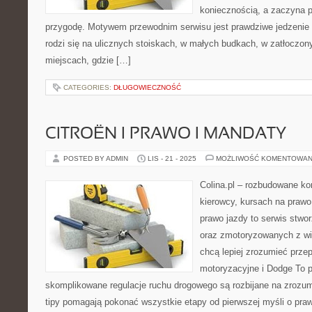
koniecznością, a zaczyna 
przygodę. Motywem przewodnim serwisu jest prawdziwe jedzenie ul
rodzi się na ulicznych stoiskach, w małych budkach, w zatłoczony
miejscach, gdzie […]
CATEGORIES:
DŁUGOWIECZNOŚĆ
CITROËN I PRAWO I MANDATY
POSTED BY ADMIN
LIS - 21 - 2025
MOŻLIWOŚĆ KOMENTOWAN
Colina.pl – rozbudowane 
kierowcy, kursach na prawo
prawo jazdy to serwis stwo
oraz zmotoryzowanych z w
chcą lepiej zrozumieć przep
motoryzacyjne i Dodge To p
skomplikowane regulacje ruchu drogowego są rozbijane na zrozum
tipy pomagają pokonać wszystkie etapy od pierwszej myśli o pra