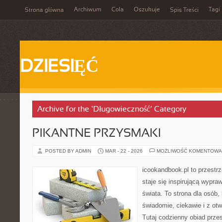
Archiwum
Cola
Oszukuje
Tagi
Strona główna
Spis Treści
DZIESIĘĆ
Archive for the ‘Długowieczność’ Category
PIKANTNE PRZYSMAKI
POSTED BY ADMIN
MAR - 22 - 2026
MOŻLIWOŚĆ KOMENTOWA
icookandbook.pl to przestrz
staje się inspirującą wypr
świata. To strona dla osób,
świadomie, ciekawie i z ot
Tutaj codzienny obiad prze