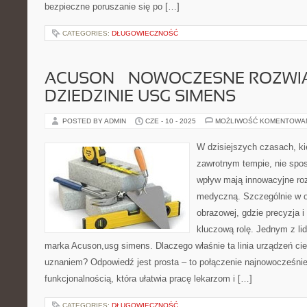
bezpieczne poruszanie się po […]
CATEGORIES:
DŁUGOWIECZNOŚĆ
ACUSON – NOWOCZESNE ROZWI
DZIEDZINIE USG SIMENS
POSTED BY ADMIN
CZE - 10 - 2025
MOŻLIWOŚĆ KOMENTOWA
W dzisiejszych czasach, ki
zawrotnym tempie, nie spo
wpływ mają innowacyjne ro
medyczną. Szczególnie w o
obrazowej, gdzie precyzja 
kluczową rolę. Jednym z lid
marka Acuson,usg simens. Dlaczego właśnie ta linia urządzeń ci
uznaniem? Odpowiedź jest prosta – to połączenie najnowocześniej
funkcjonalnością, która ułatwia pracę lekarzom i […]
CATEGORIES:
DŁUGOWIECZNOŚĆ