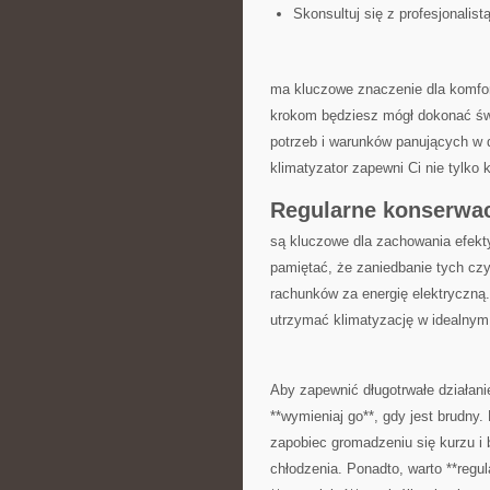
Skonsultuj się z⁤ profesjonali
ma kluczowe znaczenie dla komfo
krokom będziesz mógł dokonać⁢ ś
⁤potrzeb ​i warunków panujących w
⁢klimatyzator zapewni Ci ‍nie ‌tylk
Regularne konserwacj
są ‍kluczowe⁢ dla zachowania efekt
pamiętać, ‌że zaniedbanie tych c
rachunków⁢ za energię elektryczną
utrzymać klimatyzację w idealnym 
Aby zapewnić długotrwałe⁣ działanie
⁢**wymieniaj go**, gdy jest brudny
zapobiec gromadzeniu⁤ się ‌kurzu 
chłodzenia. Ponadto, warto **regu