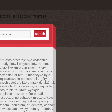
SCRIBE
FACEBOOK
TWITTER
 miasto przestaje być wyłącznie
, budynków i przystanków, a coraz
je się żywym organizmem, który
trzeby ludzi i rozwija się razem z nimi.
adziesiąt lat temu urbanistyka była
ką planowania przestrzeni z góry,
nych założeń, które miały działać tak
ystkich. Dziś coraz wyraźniej widać,
sto to nie to, które wygląda
 planie, lecz to, które potrafi
na codzienne potrzeby mieszkańców.
jsce, w którym wygodnie żyje się
dziećmi, seniorom, studentom, osobom
rawnościami i wszystkim tym, którzy