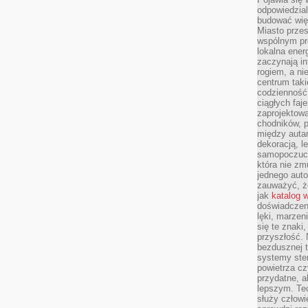
odpowiedzial
budować wię
Miasto przes
wspólnym pro
lokalna ener
zaczynają in
rogiem, a n
centrum taki
codzienność,
ciągłych faje
zaprojektowa
chodników, p
między autami
dekoracją, l
samopoczucie
która nie zm
jednego auto
zauważyć, że
jak
katalog 
doświadczen
lęki, marzen
się te znaki
przyszłość.
bezdusznej t
systemy ster
powietrza cz
przydatne, a
lepszym. Te
służy człowie