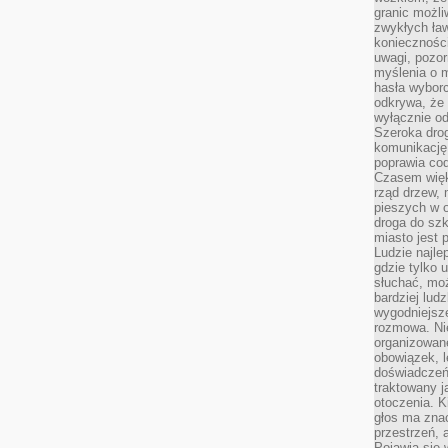
granic możli
zwykłych ła
koniecznośc
uwagi, pozor
myślenia o mi
hasła wybor
odkrywa, że 
wyłącznie od
Szeroka dro
komunikację
poprawia co
Czasem więk
rząd drzew, 
pieszych w 
droga do szk
miasto jest 
Ludzie najlep
gdzie tylko u
słuchać, moż
bardziej lud
wygodniejsze
rozmowa. Nie
organizowane
obowiązek, 
doświadczeń
traktowany j
otoczenia. K
głos ma znac
przestrzeń, 
Pojawia się 