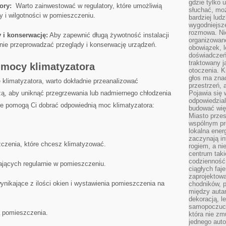
gdzie tylko u
ory:
‍ Warto zainwestować w regulatory, które umożliwią
słuchać, moż
y i wilgotności w⁤ pomieszczeniu.
bardziej lud
wygodniejsze
rozmowa. Nie
y i konserwację:
Aby zapewnić długą żywotność instalacji
organizowane
rnie przeprowadzać‌ przeglądy i konserwację urządzeń.
obowiązek, 
doświadczeń
traktowany j
mocy‌ klimatyzatora
otoczenia. K
głos ma znac
 klimatyzatora, warto dokładnie przeanalizować
przestrzeń, 
, ‌aby ​uniknąć ​przegrzewania lub nadmiernego​ chłodzenia
Pojawia się 
odpowiedzial
re ‍pomogą Ci dobrać odpowiednią​ moc klimatyzatora:
budować wię
Miasto przes
wspólnym pro
lokalna ener
zaczynają in
czenia, które chcesz klimatyzować.
rogiem, a n
centrum taki
codzienność,
ających regularnie w pomieszczeniu.
ciągłych faje
zaprojektowa
ynikające z ilości okien i wystawienia pomieszczenia​ na
chodników, p
między autami
dekoracją, l
samopoczucie
ą pomieszczenia.
która nie zm
jednego auto