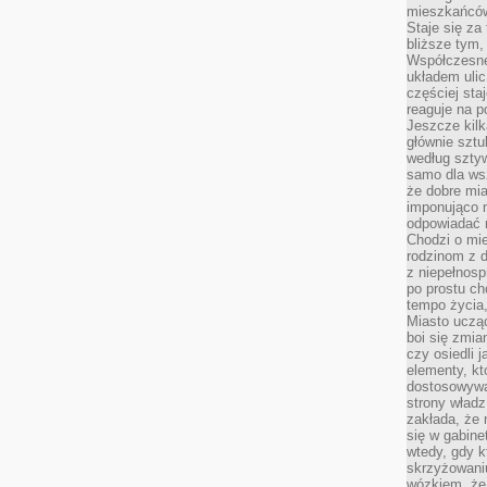
mieszkańców,
Staje się za
bliższe tym,
Współczesne
układem ulic
częściej sta
reaguje na po
Jeszcze kilk
głównie sztu
według sztyw
samo dla wsz
że dobre mia
imponująco na
odpowiadać 
Chodzi o mie
rodzinom z 
z niepełnosp
po prostu ch
tempo życia,
Miasto ucząc
boi się zmia
czy osiedli 
elementy, kt
dostosowywa
strony władz
zakłada, że 
się w gabine
wtedy, gdy 
skrzyżowaniu
wózkiem, że