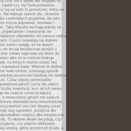
cą czuć się u siebie bez względu na
 zawód czy styl funkcjonowania.
e się od ludzi to przestrzeń, która nie
n. Nie traktuje swoich ulic, skwerów
jako zamkniętych projektów, ale jako
óre można poprawiać, testować i
ć. Taka filozofia wymaga pokory ze
, projektantów i inwestorów, bo
najlepsze odpowiedzi nie zawsze rodzą
tach. Często pojawiają się dopiero
ktoś zwróci uwagę, że na danym
 nie da się bezpiecznie przejść z
 plac zabaw nagrzewa się latem do
wości albo że w centrum brakuje
wek, na których można usiąść bez
i kupowania kawy. Właśnie te drobne
nie mało istotne, zmieniają sposób
ejskiej przestrzeni bardziej niż wielkie
cze. Coraz więcej samorządów
prawdziwa jakość życia nie zależy
 liczby inwestycji, lecz od ich sensu.
ga nie zawsze oznacza lepszą
, a nowoczesny gmach nie zawsze
dzienne doświadczenia mieszkańców.
szą wartość ma cień dawany przez
mały targ sąsiedzki, przejście dla
odpowiednim miejscu albo bezpieczna
oły. To właśnie detale decydują, czy
przyjazne, czy jedynie efektowne.
iej wiedzą, gdzie przestrzeń działa, a