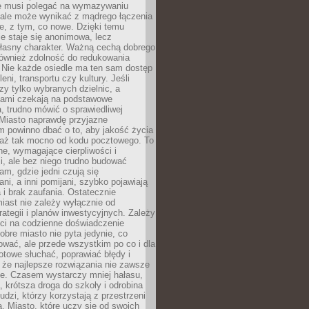
ie musi polegać na wymazywaniu
 ale może wynikać z mądrego łączenia
re, z tym, co nowe. Dzięki temu
ie staje się anonimowa, lecz
łasny charakter. Ważną cechą dobrego
również zdolność do redukowania
 Nie każde osiedle ma ten sam dostęp
leni, transportu czy kultury. Jeśli
zy tylko wybranych dzielnic, a
atami czekają na podstawowe
, trudno mówić o sprawiedliwej
 Miasto naprawdę przyjazne
 powinno dbać o to, aby jakość życia
a aż tak mocno od kodu pocztowego. To
ne, wymagające cierpliwości i
, ale bez niego trudno budować
am, gdzie jedni czują się
ani, a inni pomijani, szybko pojawiają
a i brak zaufania. Ostatecznie
iast nie zależy wyłącznie od
rategii i planów inwestycyjnych. Zależy
ści na codzienne doświadczenie
obre miasto nie pyta jedynie, co
wać, ale przede wszystkim po co i dla
otowe słuchać, poprawiać błędy i
 że najlepsze rozwiązania nie zawsze
ze. Czasem wystarczy mniej hałasu,
a, krótsza droga do szkoły i odrobina
ludzi, którzy korzystają z przestrzeni
. Miasto, które uczy się od swoich