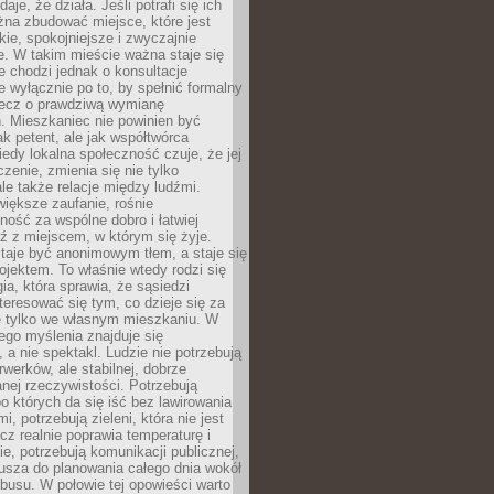
daje, że działa. Jeśli potrafi się ich
na zbudować miejsce, które jest
zkie, spokojniejsze i zwyczajnie
. W takim mieście ważna staje się
 chodzi jednak o konsultacje
 wyłącznie po to, by spełnić formalny
lecz o prawdziwą wymianę
. Mieszkaniec nie powinien być
ak petent, ale jak współtwórca
iedy lokalna społeczność czuje, że jej
zenie, zmienia się nie tylko
ale także relacje między ludźmi.
większe zaufanie, rośnie
ność za wspólne dobro i łatwiej
ź z miejscem, w którym się żyje.
taje być anonimowym tłem, a staje się
jektem. To właśnie wtedy rodzi się
gia, która sprawia, że sąsiedzi
teresować się tym, co dzieje się za
ie tylko we własnym mieszkaniu. W
ego myślenia znajduje się
 a nie spektakl. Ludzie nie potrzebują
rwerków, ale stabilnej, dobrze
nej rzeczywistości. Potrzebują
o których da się iść bez lawirowania
, potrzebują zieleni, która nie jest
ecz realnie poprawia temperaturę i
, potrzebują komunikacji publicznej,
usza do planowania całego dnia wokół
busu. W połowie tej opowieści warto