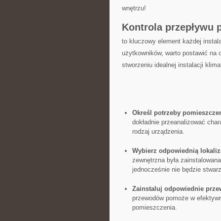
wnętrzu!
Kontrola przepływu 
⁢to kluczowy ⁣element każdej instal
użytkowników, warto postawić na o
stworzeniu idealnej instalacji klim
Określ ‍potrzeby pomieszczen
dokładnie przeanalizować char
rodzaj urządzenia.
Wybierz​ odpowiednią lokaliz
zewnętrzna ‍była zainstalowana
jednocześnie nie będzie stwar
Zainstaluj odpowiednie prze
przewodów pomoże⁣ w efektywn
pomieszczenia.