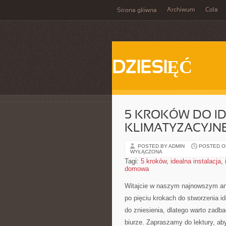
Archiwum
Cola
Strona główna
DZIESIĘĆ
5 KROKÓW DO ID
KLIMATYZACYJNE
POSTED BY ADMIN
POSTED ON
WYŁĄCZONA
Tagi:
5 kroków
,
idealna instalacja
,
domowa
Witajcie w naszym ​najnowszym ar
po pięciu krokach do stworzenia ide
do zniesienia, dlatego warto zadb
biurze. Zapraszamy do lektury,⁢ ab