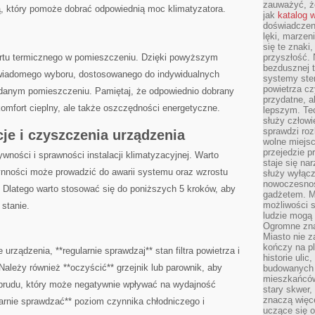
zauważyć, że
stą, który pomoże dobrać odpowiednią ‌moc klimatyzatora.
jak
katalog 
doświadczen
lęki, marzen
się te znaki
rtu termicznego ⁢w pomieszczeniu. Dzięki powyższym
przyszłość.
bezdusznej t
wiadomego ​wyboru, dostosowanego do indywidualnych
systemy ster
powietrza cz
 danym pomieszczeniu. Pamiętaj, że odpowiednio ⁤dobrany
przydatne, a
o komfort cieplny, ale także oszczędności energetyczne.
lepszym. Te
służy człowie
sprawdzi roz
e i czyszczenia ‌urządzenia
wolne miejsc
przejedzie p
ywności i sprawności instalacji klimatyzacyjnej. Warto
staje się na
zynności może prowadzić do awarii systemu oraz wzrostu
służy wyłącz
nowoczesnoś
. Dlatego warto⁢ stosować się do poniższych 5 kroków, aby
gadżetem. M
możliwości s
stanie.
ludzie mogą 
Ogromne zna
Miasto nie z
kończy na p
 urządzenia,⁣ **regularnie sprawdzaj** stan filtra powietrza i
historie uli
. Należy również **oczyścić** grzejnik lub parownik, aby
budowanych p
mieszkańców
i brudu,⁢ który może negatywnie wpływać na wydajność
stary skwer,
znaczą więc
larnie sprawdzać** poziom czynnika chłodniczego i
uczące się o