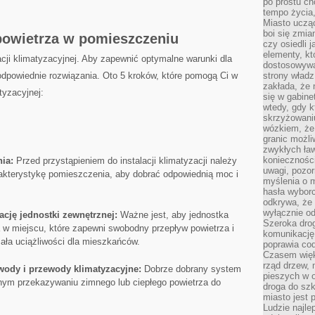
po prostu ch
tempo życia,
Miasto ucząc
boi się zmia
powietrza w pomieszczeniu
czy osiedli 
elementy, kt
acji klimatyzacyjnej. Aby​ zapewnić optymalne⁢ warunki dla
dostosowywa
dpowiednie rozwiązania. Oto‍ 5 kroków,‍ które pomogą Ci w
strony władz
zakłada, że 
atyzacyjnej:
się w gabine
wtedy, gdy 
skrzyżowaniu
wózkiem, że
granic możli
zwykłych ła
koniecznośc
ia:
Przed przystąpieniem do instalacji klimatyzacji ⁤należy
uwagi, pozor
akterystykę pomieszczenia, aby dobrać odpowiednią moc⁢ i
myślenia o mi
hasła wybor
odkrywa, że 
wyłącznie od
ację jednostki zewnętrznej:
Ważne jest, aby jednostka
Szeroka dro
 w miejscu, które ⁢zapewni swobodny przepływ powietrza i
komunikację
zała uciążliwości dla mieszkańców.
poprawia co
Czasem więk
rząd drzew, 
wody i przewody klimatyzacyjne:
Dobrze⁢ dobrany system
pieszych w 
ym przekazywaniu zimnego lub ​ciepłego powietrza do
droga do szk
miasto jest 
Ludzie najlep