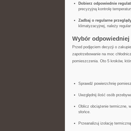
Dobierz odpowiednie regulat
precyzyjną kontrolę ‌temperatur
Zadbaj⁣ o regularne przegląd
klimatyzacyjnej, należy regula
Wybór odpowiedniej⁤ 
Przed podjęciem decyzji o zakupie
⁤zapotrzebowanie na moc chłodniczą
pomieszczenia.⁢ Oto 5 kroków, któ
Sprawdź powierzchnię pomiesz
Uwzględnij ilość osób przebyw
Oblicz obciążenie termiczne, w
słońce.
Przeanalizuj izolację termiczn