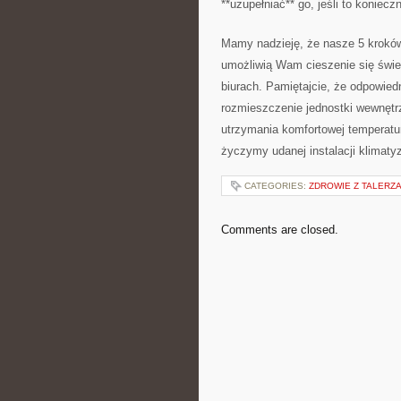
‌**uzupełniać** go, ​jeśli to koniecz
Mamy nadzieję, że nasze 5 kroków ​d
umożliwią⁤ Wam cieszenie⁤ się ś
biurach. Pamiętajcie, że odpowied
rozmieszczenie jednostki wewnętrz
utrzymania komfortowej ⁢temperatury
życzymy udanej instalacji klimatyz
CATEGORIES:
ZDROWIE Z TALERZ
Comments are closed.