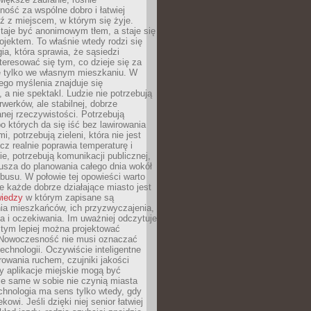
ność za wspólne dobro i łatwiej
ź z miejscem, w którym się żyje.
taje być anonimowym tłem, a staje się
jektem. To właśnie wtedy rodzi się
gia, która sprawia, że sąsiedzi
teresować się tym, co dzieje się za
ie tylko we własnym mieszkaniu. W
ego myślenia znajduje się
 a nie spektakl. Ludzie nie potrzebują
rwerków, ale stabilnej, dobrze
nej rzeczywistości. Potrzebują
o których da się iść bez lawirowania
, potrzebują zieleni, która nie jest
ecz realnie poprawia temperaturę i
, potrzebują komunikacji publicznej,
usza do planowania całego dnia wokół
busu. W połowie tej opowieści warto
 każde dobrze działające miasto jest
wiedzy
w którym zapisane są
ia mieszkańców, ich przyzwyczajenia,
ia i oczekiwania. Im uważniej odczytuje
, tym lepiej można projektować
 Nowoczesność nie musi oznaczać
echnologii. Oczywiście inteligentne
owania ruchem, czujniki jakości
y aplikacje miejskie mogą być
le same w sobie nie czynią miasta
chnologia ma sens tylko wtedy, gdy
kowi. Jeśli dzięki niej senior łatwiej