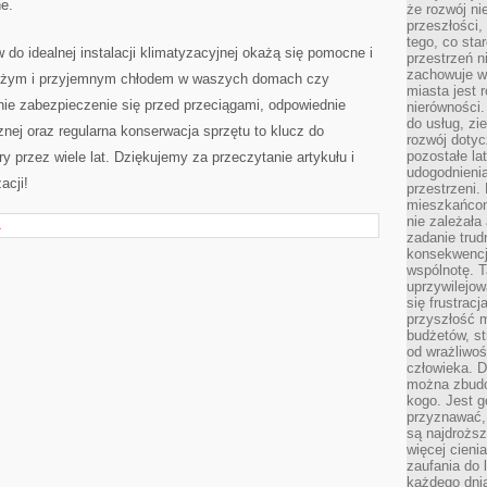
ne.
że rozwój n
przeszłości,
tego, co sta
o idealnej instalacji⁤ klimatyzacyjnej⁤ okażą się‍ pomocne​ i
przestrzeń n
zachowuje w
wieżym i przyjemnym chłodem w waszych domach​ czy
miasta jest 
nie zabezpieczenie się przed przeciągami, odpowiednie
nierówności.
do usług, zie
nej oraz⁣ regularna konserwacja sprzętu to klucz do
rozwój dotyc
pozostałe l
 ​przez wiele lat.‍ Dziękujemy ‌za przeczytanie artykułu i
udogodnienia
acji!
przestrzeni.
mieszkańcom
nie zależał
A
zadanie trud
konsekwencji
wspólnotę. T
uprzywilejow
się frustracj
przyszłość m
budżetów, st
od wrażliwo
człowieka. D
można zbudo
kogo. Jest g
przyznawać,
są najdrożs
więcej cieni
zaufania do 
każdego dnia