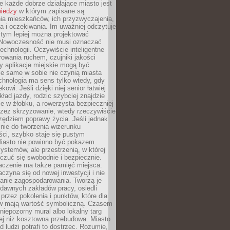
 każde dobrze działające miasto jest
wiedzy
w którym zapisane są
ia mieszkańców, ich przyzwyczajenia,
ia i oczekiwania. Im uważniej odczytuje
, tym lepiej można projektować
 Nowoczesność nie musi oznaczać
echnologii. Oczywiście inteligentne
owania ruchem, czujniki jakości
y aplikacje miejskie mogą być
le same w sobie nie czynią miasta
chnologia ma sens tylko wtedy, gdy
kowi. Jeśli dzięki niej senior łatwiej
kład jazdy, rodzic szybciej znajdzie
e w żłobku, a rowerzysta bezpieczniej
rzez skrzyżowanie, wtedy rzeczywiście
rzędziem poprawy życia. Jeśli jednak
nie do tworzenia wizerunku
ci, szybko staje się pustym
iasto nie powinno być pokazem
ystemów, ale przestrzenią, w której
czuć się swobodnie i bezpiecznie.
czenie ma także pamięć miejsca.
aczyna się od nowej inwestycji i nie
lanie zagospodarowania. Tworzą je
c, dawnych zakładów pracy, osiedli
rzez pokolenia i punktów, które dla
 mają wartość symboliczną. Czasem
 niepozorny mural albo lokalny targ
ej niż kosztowna przebudowa. Miasto
d ludzi potrafi to dostrzec. Rozumie,