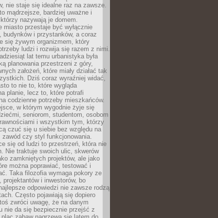
 nie staje się idealne raz na zawsze.
 to mądrzejsze, bardziej uważne i
 którzy nazywają je domem.
 miasto przestaje być wyłącznie
, budynków i przystanków, a coraz
je się żywym organizmem, który
trzeby ludzi i rozwija się razem z nimi.
adziesiąt lat temu urbanistyka była
ką planowania przestrzeni z góry,
nych założeń, które miały działać tak
ystkich. Dziś coraz wyraźniej widać,
sto to nie to, które wygląda
 planie, lecz to, które potrafi
na codzienne potrzeby mieszkańców.
jsce, w którym wygodnie żyje się
dziećmi, seniorom, studentom, osobom
rawnościami i wszystkim tym, którzy
cą czuć się u siebie bez względu na
 zawód czy styl funkcjonowania.
e się od ludzi to przestrzeń, która nie
n. Nie traktuje swoich ulic, skwerów
jako zamkniętych projektów, ale jako
óre można poprawiać, testować i
ć. Taka filozofia wymaga pokory ze
, projektantów i inwestorów, bo
najlepsze odpowiedzi nie zawsze rodzą
tach. Często pojawiają się dopiero
ktoś zwróci uwagę, że na danym
 nie da się bezpiecznie przejść z
 plac zabaw nagrzewa się latem do