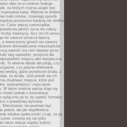
wości albo że w centrum brakuje
wek, na których można usiąść bez
i kupowania kawy. Właśnie te drobne
nie mało istotne, zmieniają sposób
ejskiej przestrzeni bardziej niż wielkie
cze. Coraz więcej samorządów
prawdziwa jakość życia nie zależy
 liczby inwestycji, lecz od ich sensu.
ga nie zawsze oznacza lepszą
, a nowoczesny gmach nie zawsze
dzienne doświadczenia mieszkańców.
szą wartość ma cień dawany przez
mały targ sąsiedzki, przejście dla
odpowiednim miejscu albo bezpieczna
oły. To właśnie detale decydują, czy
przyjazne, czy jedynie efektowne.
iej wiedzą, gdzie przestrzeń działa, a
daje, że działa. Jeśli potrafi się ich
na zbudować miejsce, które jest
zkie, spokojniejsze i zwyczajnie
. W takim mieście ważna staje się
 chodzi jednak o konsultacje
 wyłącznie po to, by spełnić formalny
lecz o prawdziwą wymianę
. Mieszkaniec nie powinien być
ak petent, ale jak współtwórca
iedy lokalna społeczność czuje, że jej
zenie, zmienia się nie tylko
ale także relacje między ludźmi.
większe zaufanie, rośnie