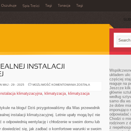
Oszukuje
Tagi
Tonacja
Tagi
Spis Treści
SUB
EALNEJ INSTALACJI
Współczesne
J
układem ulic
częściej sta
reaguje na po
5
 MAJ - 29 - 2025
MOŻLIWOŚĆ KOMENTOWANIA
ZOSTAŁA
Jeszcze kilk
KROKÓW
DO
głównie sztu
instalacja klimatyzacyjna
,
klimatyzacja
,
klimatyzacja
IDEALNEJ
według sztyw
INSTALACJI
KLIMATYZACYJNEJ
samo dla wsz
że dobre mia
tykule na blogu! Dziś⁤ przygotowaliśmy dla Was przewodnik
imponująco na
odpowiadać 
alnej instalacji klimatyzacyjnej. Letnie ⁢upały mogą być nie⁣
Chodzi o mie
ać o odpowiednią wentylację i chłodzenie w swoim domu lub
rodzinom z 
z niepełnosp
y dowiedzieć ​się, jak zadbać o komfortowe warunki w⁢ swoim