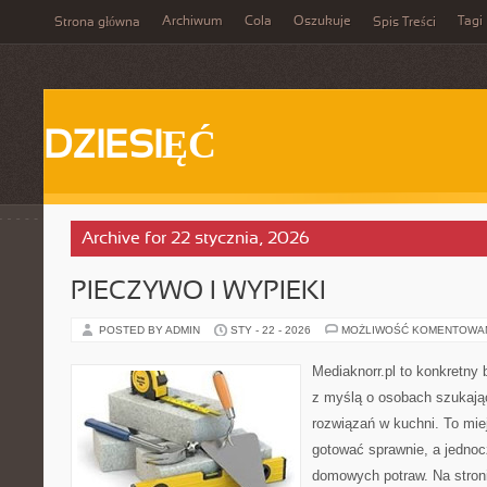
Archiwum
Cola
Oszukuje
Tagi
Strona główna
Spis Treści
DZIESIĘĆ
Archive for 22 stycznia, 2026
PIECZYWO I WYPIEKI
POSTED BY ADMIN
STY - 22 - 2026
MOŻLIWOŚĆ KOMENTOWA
Mediaknorr.pl to konkretny b
z myślą o osobach szukaj
rozwiązań w kuchni. To miej
gotować sprawnie, a jednoc
domowych potraw. Na stroni