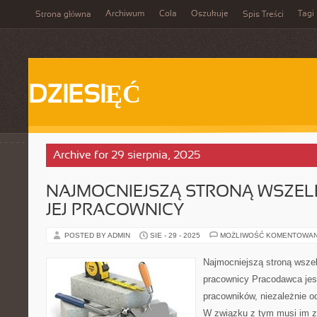
Archiwum
Cola
Oszukuje
Tagi
Strona główna
Spis Treści
DZIESIĘĆ
Archive for 29 sierpnia, 2025
NAJMOCNIEJSZĄ STRONĄ WSZELKI
JEJ PRACOWNICY
POSTED BY ADMIN
SIE - 29 - 2025
MOŻLIWOŚĆ KOMENTOWA
Najmocniejszą stroną wszelk
pracownicy Pracodawca jes
pracowników, niezależnie od
W związku z tym musi im z