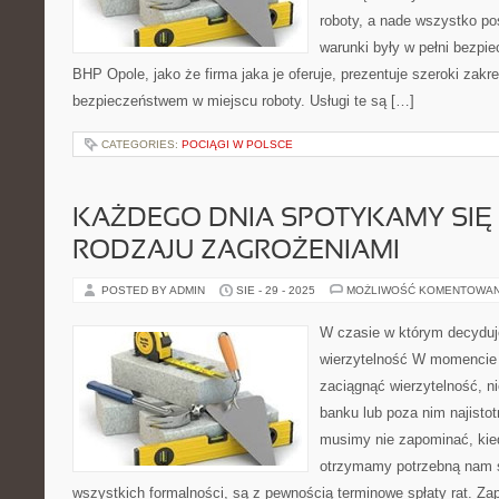
roboty, a nade wszystko pos
warunki były w pełni bezpi
BHP Opole, jako że firma jaka je oferuje, prezentuje szeroki zak
bezpieczeństwem w miejscu roboty. Usługi te są […]
CATEGORIES:
POCIĄGI W POLSCE
KAŻDEGO DNIA SPOTYKAMY SIĘ
RODZAJU ZAGROŻENIAMI
POSTED BY ADMIN
SIE - 29 - 2025
MOŻLIWOŚĆ KOMENTOWA
W czasie w którym decyduj
wierzytelność W momencie 
zaciągnąć wierzytelność, n
banku lub poza nim najistot
musimy nie zapominać, kied
otrzymamy potrzebną nam 
wszystkich formalności, są z pewnością terminowe spłaty rat. Za