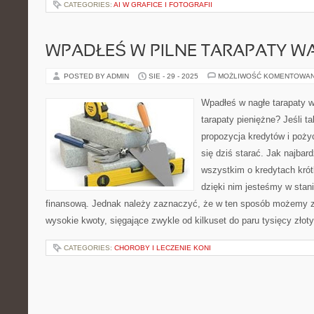
CATEGORIES:
AI W GRAFICE I FOTOGRAFII
WPADŁEŚ W PILNE TARAPATY 
POSTED BY ADMIN
SIE - 29 - 2025
MOŻLIWOŚĆ KOMENTOWA
Wpadłeś w nagłe tarapaty 
tarapaty pieniężne? Jeśli t
propozycja kredytów i poży
się dziś starać. Jak najbar
wszystkim o kredytach kró
dzięki nim jesteśmy w sta
finansową. Jednak należy zaznaczyć, że w ten sposób możemy z
wysokie kwoty, sięgające zwykle od kilkuset do paru tysięcy złot
CATEGORIES:
CHOROBY I LECZENIE KONI