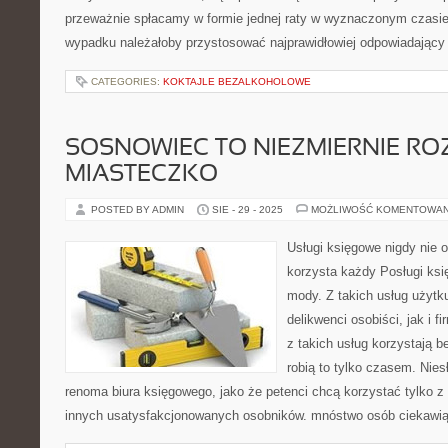
przeważnie spłacamy w formie jednej raty w wyznaczonym czasie
wypadku należałoby przystosować najprawidłowiej odpowiadający
CATEGORIES:
KOKTAJLE BEZALKOHOLOWE
SOSNOWIEC TO NIEZMIERNIE RO
MIASTECZKO
POSTED BY ADMIN
SIE - 29 - 2025
MOŻLIWOŚĆ KOMENTOWA
Usługi księgowe nigdy nie 
korzysta każdy Posługi ksi
mody. Z takich usług użytk
delikwenci osobiści, jak i f
z takich usług korzystają b
robią to tylko czasem. Nies
renoma biura księgowego, jako że petenci chcą korzystać tylko z
innych usatysfakcjonowanych osobników. mnóstwo osób ciekawią