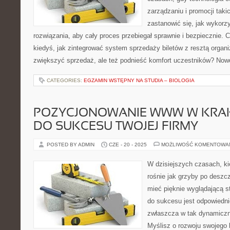
zarządzaniu i promocji taki
zastanowić się, jak wykor
rozwiązania, aby cały proces przebiegał sprawnie i bezpiecznie. C
kiedyś, jak zintegrować system sprzedaży biletów z resztą organiz
zwiększyć sprzedaż, ale też podnieść komfort uczestników? No
CATEGORIES:
EGZAMIN WSTĘPNY NA STUDIA – BIOLOGIA
POZYCJONOWANIE WWW W KRAK
DO SUKCESU TWOJEJ FIRMY
POSTED BY ADMIN
CZE - 20 - 2025
MOŻLIWOŚĆ KOMENTOWA
W dzisiejszych czasach, ki
rośnie jak grzyby po deszcz
mieć pięknie wyglądającą s
do sukcesu jest odpowiedn
zwłaszcza w tak dynamiczn
Myślisz o rozwoju swojego 