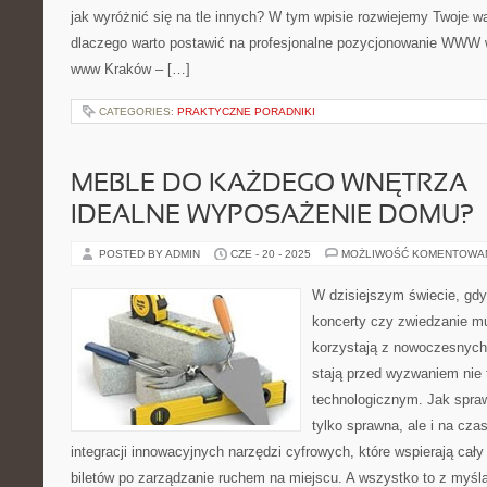
jak wyróżnić się na tle innych? W tym wpisie rozwiejemy Twoje w
dlaczego warto postawić na profesjonalne pozycjonowanie WWW
www Kraków – […]
CATEGORIES:
PRAKTYCZNE PORADNIKI
MEBLE DO KAŻDEGO WNĘTRZA –
IDEALNE WYPOSAŻENIE DOMU?
POSTED BY ADMIN
CZE - 20 - 2025
MOŻLIWOŚĆ KOMENTOWA
W dzisiejszym świecie, gdy
koncerty czy zwiedzanie m
korzystają z nowoczesnych 
stają przed wyzwaniem nie t
technologicznym. Jak sprawi
tylko sprawna, ale i na cz
integracji innowacyjnych narzędzi cyfrowych, które wspierają cał
biletów po zarządzanie ruchem na miejscu. A wszystko to z myślą