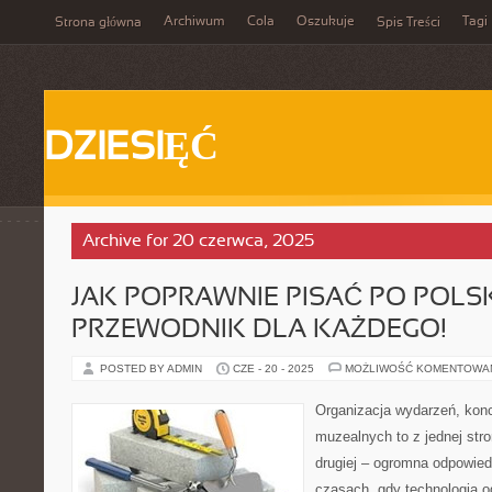
Archiwum
Cola
Oszukuje
Tagi
Strona główna
Spis Treści
DZIESIĘĆ
Archive for 20 czerwca, 2025
JAK POPRAWNIE PISAĆ PO POLS
PRZEWODNIK DLA KAŻDEGO!
POSTED BY ADMIN
CZE - 20 - 2025
MOŻLIWOŚĆ KOMENTOWA
Organizacja wydarzeń, kon
muzealnych to z jednej str
drugiej – ogromna odpowied
czasach, gdy technologia o