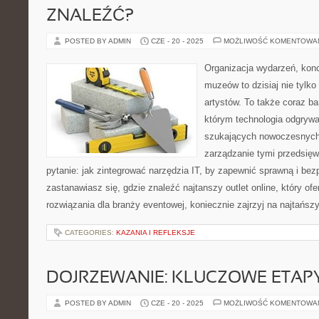
ZNALEŹĆ?
POSTED BY ADMIN
CZE - 20 - 2025
MOŻLIWOŚĆ KOMENTOWA
Organizacja wydarzeń, kon
muzeów to dzisiaj nie tylko
artystów. To także coraz ba
którym technologia odgrywa
szukających nowoczesnych 
zarządzanie tymi przedsięw
pytanie: jak zintegrować narzędzia IT, by zapewnić sprawną i bez
zastanawiasz się, gdzie znaleźć najtanszy outlet online, który ofe
rozwiązania dla branży eventowej, koniecznie zajrzyj na najtańsz
CATEGORIES:
KAZANIA I REFLEKSJE
DOJRZEWANIE: KLUCZOWE ETAPY
POSTED BY ADMIN
CZE - 20 - 2025
MOŻLIWOŚĆ KOMENTOWA