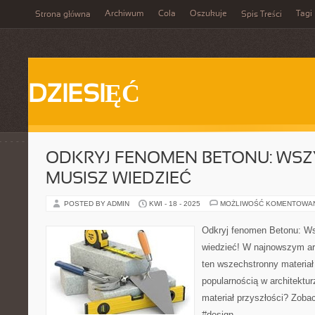
Archiwum
Cola
Oszukuje
Tagi
Strona główna
Spis Treści
DZIESIĘĆ
ODKRYJ FENOMEN BETONU: WSZ
MUSISZ WIEDZIEĆ
POSTED BY ADMIN
KWI - 18 - 2025
MOŻLIWOŚĆ KOMENTOWA
Odkryj fenomen Betonu: W
wiedzieć! W najnowszym art
ten wszechstronny materiał
popularnością w architektur
materiał przyszłości? Zoba
#design