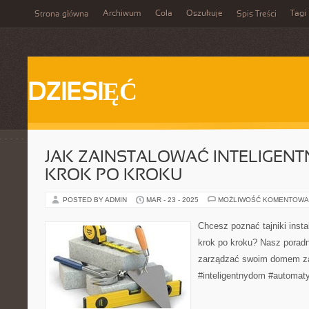
Archiwum
Cola
Oszukuje
Tagi
Strona główna
Spis Treści
DZIESIĘĆ
JAK ZAINSTALOWAĆ INTELIGENT
KROK PO KROKU
POSTED BY ADMIN
MAR - 23 - 2025
MOŻLIWOŚĆ KOMENTOWA
Chcesz poznać tajniki insta
krok po kroku? Nasz porad
zarządzać swoim domem za
#inteligentnydom #automaty