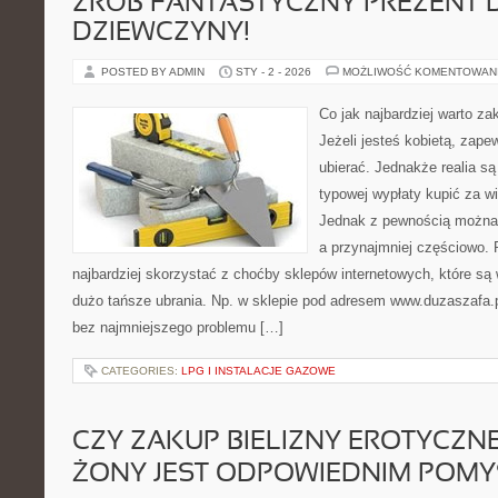
ZRÓB FANTASTYCZNY PREZENT 
DZIEWCZYNY!
POSTED BY ADMIN
STY - 2 - 2026
MOŻLIWOŚĆ KOMENTOWAN
Co jak najbardziej warto za
Jeżeli jesteś kobietą, zape
ubierać. Jednakże realia są 
typowej wypłaty kupić za wi
Jednak z pewnością można 
a przynajmniej częściowo.
najbardziej skorzystać z choćby sklepów internetowych, które są
dużo tańsze ubrania. Np. w sklepie pod adresem www.duzaszafa.p
bez najmniejszego problemu […]
CATEGORIES:
LPG I INSTALACJE GAZOWE
CZY ZAKUP BIELIZNY EROTYCZNE
ŻONY JEST ODPOWIEDNIM POM