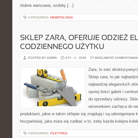
ślubne warszawa, ozdoby […]
CATEGORIES:
HEMATOLOGIA
SKLEP ZARA, OFERUJE ODZIEŻ E
CODZIENNEGO UŻYTKU
POSTED BY ADMIN
STY - 2 - 2026
MOŻLIWOŚĆ KOMENTOWAN
Zara, to sieć ekskluzywny
Sklep zara, to jak najbardzi
najbardziej eleganckich skl
sporej ilości galerii i cen
do sprzedaży odzieży. Skl
wizerunkiem zachęca do wej
produktami, jakie w takim sklepie się znajdują i są udostępniane k
hiszpańskiej, jaka stara się zadbać o to, żeby każda kolejna kole
CATEGORIES:
FILETYPES