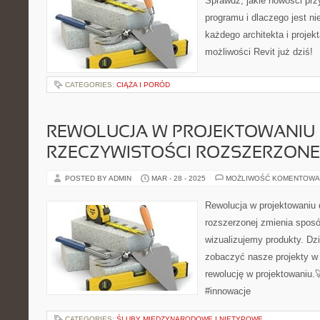
Sprawdź, jakie nowości prz
programu i dlaczego jest n
każdego architekta i projek
możliwości Revit już dziś!
CATEGORIES:
CIĄŻA I PORÓD
REWOLUCJA W PROJEKTOWANIU 
RZECZYWISTOŚCI ROZSZERZONE
POSTED BY ADMIN
MAR - 28 - 2025
MOŻLIWOŚĆ KOMENTOWA
Rewolucja w projektowaniu 
rozszerzonej zmienia sposó
wizualizujemy produkty. D
zobaczyć nasze projekty w
rewolucję w projektowaniu.
#innowacje
CATEGORIES:
ŚLUBY MIĘDZYNARODOWE I NIETYPOWE