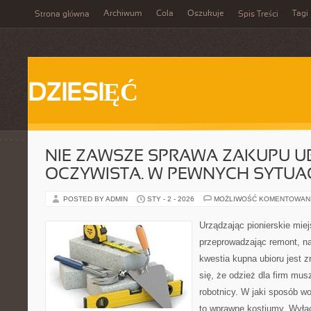
Archiwum
Cola
Oszukuje
Tagi
Strona główna
Spis Treści
DZIESIĘĆ
NIE ZAWSZE SPRAWA ZAKUPU UB
OCZYWISTA. W PEWNYCH SYTUA
POSTED BY ADMIN
STY - 2 - 2026
MOŻLIWOŚĆ KOMENTOWAN
Urządzając pionierskie mie
przeprowadzając remont, n
kwestia kupna ubioru jest 
się, że odzież dla firm mu
robotnicy. W jaki sposób w
to wprawne kostiumy. Wyłą