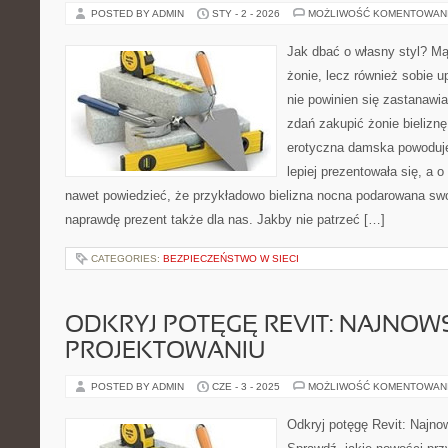
POSTED BY ADMIN
STY - 2 - 2026
MOŻLIWOŚĆ KOMENTOWAN
Jak dbać o własny styl? Mą
żonie, lecz również sobie u
nie powinien się zastanawi
zdań zakupić żonie bielizn
erotyczna damska powoduje
lepiej prezentowała się, a 
nawet powiedzieć, że przykładowo bielizna nocna podarowana swoj
naprawdę prezent także dla nas. Jakby nie patrzeć […]
CATEGORIES:
BEZPIECZEŃSTWO W SIECI
ODKRYJ POTĘGĘ REVIT: NAJNOW
PROJEKTOWANIU
POSTED BY ADMIN
CZE - 3 - 2025
MOŻLIWOŚĆ KOMENTOWAN
Odkryj potęgę Revit: Najno