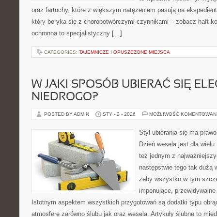
oraz fartuchy, które z większym natężeniem pasują na ekspedient
który boryka się z chorobotwórczymi czynnikami – zobacz haft 
ochronna to specjalistyczny […]
CATEGORIES:
TAJEMNICZE I OPUSZCZONE MIEJSCA
W JAKI SPOSÓB UBIERAĆ SIĘ EL
NIEDROGO?
POSTED BY ADMIN
STY - 2 - 2026
MOŻLIWOŚĆ KOMENTOWAN
Styl ubierania się ma praw
Dzień wesela jest dla wiel
też jednym z najważniejszy
następstwie tego tak dużą 
żeby wszystko w tym szcze
imponujące, przewidywalne
Istotnym aspektem wszystkich przygotowań są dodatki typu obrąc
atmosferę zarówno ślubu jak oraz wesela. Artykuły ślubne to międ