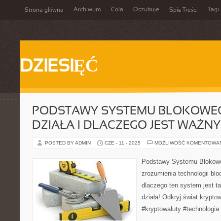
Archiwum
Cola
Oszukuje
Tagi
Strona główna
Spis Treści
DZIESIĘĆ
PODSTAWY SYSTEMU BLOKOWEG
DZIAŁA I DLACZEGO JEST WAŻNY
POSTED BY ADMIN
CZE - 11 - 2025
MOŻLIWOŚĆ KOMENTOWA
Podstawy Systemu Blokowe
zrozumienia technologii blo
dlaczego ten system jest tak
działa! Odkryj świat krypto
#kryptowaluty #technologia