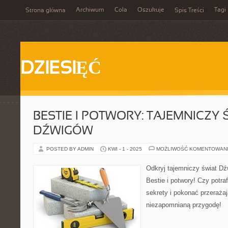
Archiwum
Cola
Oszukuje
Tagi
Strona główna
Spis Treści
DZIESIĘĆ
BESTIE I POTWORY: TAJEMNICZY 
DŹWIGÓW
POSTED BY ADMIN
KWI - 1 - 2025
MOŻLIWOŚĆ KOMENTOWAN
Odkryj tajemniczy świat D
Bestie i potwory! Czy potra
sekrety i pokonać przerażaj
niezapomnianą przygodę!