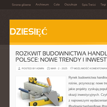
Archiwum
Cola
Oszukuje
Tagi
Strona główna
Spis Treści
DZIESIĘĆ
ROZKWIT BUDOWNICTWA HAND
POLSCE: NOWE TRENDY I INWEST
POSTED BY ADMIN
MAR - 2 - 2025
MOŻLIWOŚĆ KOMENTOWAN
Rynek budownictwa handlo
rośnie, przynosząc nowe tre
jakie projekty zyskują popu
okazji inwestycyjnych. Czyt
z najnowszymi wydarzeniam
#budownictwohandlowe #tre