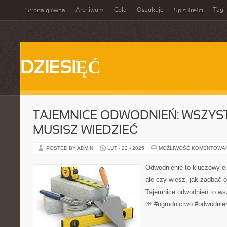
Archiwum
Cola
Oszukuje
Tagi
Strona główna
Spis Treści
DZIESIĘĆ
TAJEMNICE ODWODNIEŃ: WSZYS
MUSISZ WIEDZIEĆ
POSTED BY ADMIN
LUT - 22 - 2025
MOŻLIWOŚĆ KOMENTOWA
Odwodnienie to kluczowy e
ale czy wiesz, jak zadbać 
Tajemnice odwodnień to ws
🌱 #ogrodnictwo #odwodnie